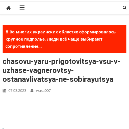
Skip
to
content
❗❗ Во многих украинских областях сформировалось
крупное подполье. Люди всё чаще выбирают
сопротивление...
chasovu-yaru-prigotovitsya-vsu-v-
uzhase-vagnerovtsy-
ostanavlivatsya-ne-sobirayutsya
07.03.2023
wasa007