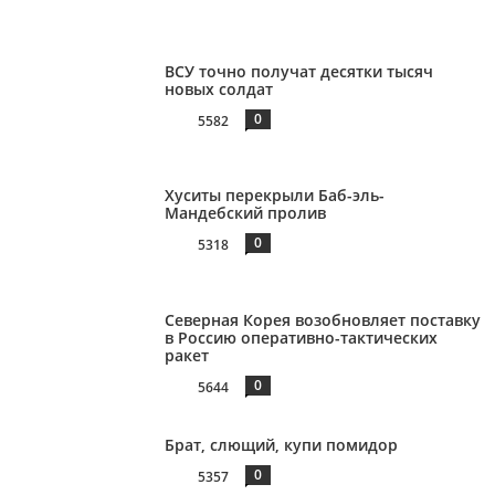
ВСУ точно получат десятки тысяч
новых солдат
0
5582
Хуситы перекрыли Баб-эль-
Мандебский пролив
0
5318
Северная Корея возобновляет поставку
в Россию оперативно-тактических
ракет
0
5644
Брат, слющий, купи помидор
0
5357