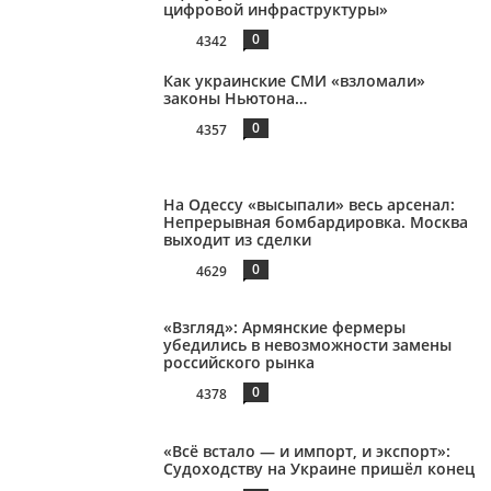
цифровой инфраструктуры»
0
4342
Как украинские СМИ «взломали»
законы Ньютона…
0
4357
На Одессу «высыпали» весь арсенал:
Непрерывная бомбардировка. Москва
выходит из сделки
0
4629
«Взгляд»: Армянские фермеры
убедились в невозможности замены
российского рынка
0
4378
«Всё встало — и импорт, и экспорт»:
Судоходству на Украине пришёл конец