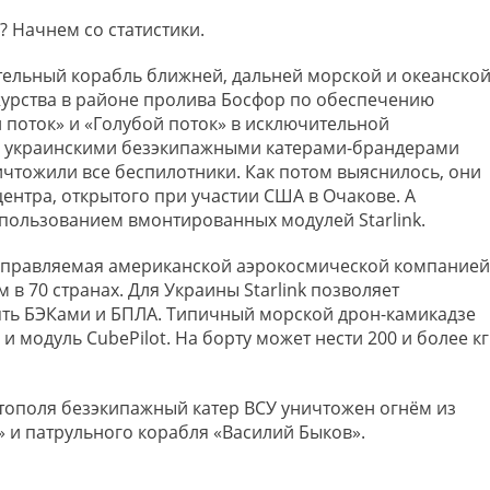
? Начнем со статистики.
ательный корабль ближней, дальней морской и океанско
журства в районе пролива Босфор по обеспечению
 поток» и «Голубой поток» в исключительной
я украинскими безэкипажными катерами-брандерами
ичтожили все беспилотники. Как потом выяснилось, они
ентра, открытого при участии США в Очакове. А
спользованием вмонтированных модулей Starlink.
, управляемая американской аэрокосмической компанией
 в 70 странах. Для Украины Starlink позволяет
ять БЭКами и БПЛА. Типичный морской дрон-камикадзе
 модуль CubePilot. На борту может нести 200 и более кг
астополя безэкипажный катер ВСУ уничтожен огнём из
 и патрульного корабля «Василий Быков».