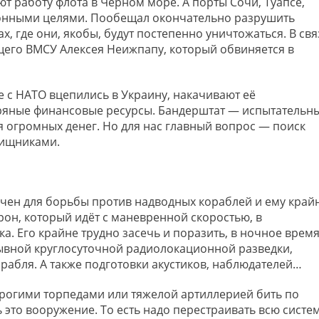
 работу флота в Чёрном море. А порты Сочи, Туапсе,
конными целями. Пообещал окончательно разрушить
х, где они, якобы, будут постепенно уничтожаться. В свя
щего ВМСУ Алексея Неижпапу, который обвиняется в
 с НАТО вцепились в Украину, накачивают её
ряные финансовые ресурсы. Бандерштат — испытательн
я огромных денег. Но для нас главный вопрос — поиск
хищниками.
чен для борьбы против надводных кораблей и ему край
рон, который идёт с маневренной скоростью, в
а. Его крайне трудно засечь и поразить, в ночное врем
рывной круглосуточной радиолокационной разведки,
рабля. А также подготовки акустиков, наблюдателей…
орогими торпедами или тяжелой артиллерией бить по
ь это вооружение. То есть надо перестраивать всю систе