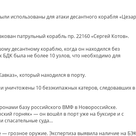
были использованы для атаки десантного корабля «Цеза
акован патрульный корабль пр. 22160 «Сергей Котов».
шому десантному кораблю, когда он находился без
 БДК была не более 10 узлов, что необходимо для
Кавказ», который находился в порту.
ми уничтожены 10 безэкипажных катеров, следовавших в
дронами базу российского ВМФ в Новороссийске.
кий горняк» — он вошёл в порт уже на буксире и с
ли спасательные суда…
е — грозное оружие. Экспертиза выявила наличие на БЭ