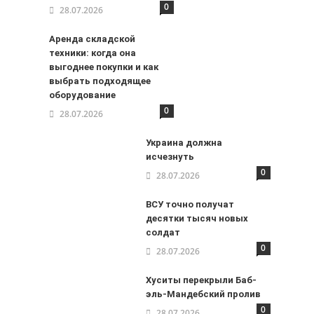
0
28.07.2026
Аренда складской
й
техники: когда она
выгоднее покупки и как
выбрать подходящее
оборудование
0
28.07.2026
Украина должна
исчезнуть
0
28.07.2026
ВСУ точно получат
десятки тысяч новых
солдат
0
28.07.2026
Хуситы перекрыли Баб-
эль-Мандебский пролив
0
28.07.2026