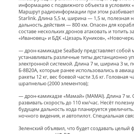
информацию с подвижного объекта в условиях «
Маршрут радиоинформации при этом разбивается
Starlink. Длина 5,5 м, ширина — 1,5 м, полезная 
дальность действия — 800 км. Опасен для кораб
составе нескольких дронов атаковать и топить 
«Ивановец» и БДК «Цезарь Куников», «Новочерка
— дрон-камикадзе SeaBady представляет собой
устанавливать различные типы дистанционно уп
электронной системой. Длина 7 м, ширина 3 м, 
Б-8В20А, которые ранее использовались в авиаци
ракеты 12 кг, вес боевой части 3,6 кг. Головна
шрапнелью (2000 элементов);
— дрон-камикадзе «Мамай» (МАМАI). Длина 7 м. 
развивать скорость до 110 км/час. Несёт полезну
будущем дальность хода планируется увеличить.
ночного видения, и автопилот. Специальная связ
Зеленский объявил, что будет создавать целый 