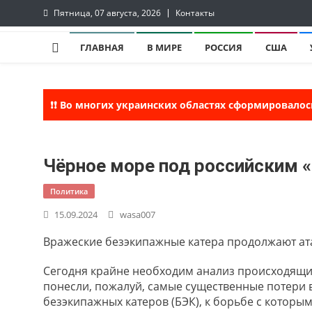
Skip
Пятница, 07 августа, 2026
Контакты
to
InfoRuss
InfoRuss — Новости
content
ГЛАВНАЯ
В МИРЕ
РОССИЯ
США
❗❗ Во многих украинских областях сформировалос
Чёрное море под российским 
Политика
15.09.2024
wasa007
Вражеские безэкипажные катера продолжают ата
Сегодня крайне необходим анализ происходящих н
понесли, пожалуй, самые существенные потери 
безэкипажных катеров (БЭК), к борьбе с которы