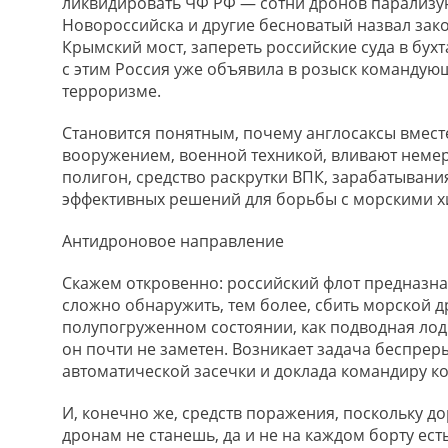
ликвидировать ЧФ РФ — сотни дронов парализуют
Новороссийска и другие бесноватый назвал за
Крымский мост, запереть российские суда в бухта
с этим Россия уже объявила в розыск командую
терроризме.
Становится понятным, почему англосаксы вместе
вооружением, военной техникой, вливают неме
полигон, средство раскрутки ВПК, зарабатывани
эффективных решений для борьбы с морскими 
Антидроновое направление
Скажем откровенно: российский флот предназна
сложно обнаружить, тем более, сбить морской д
полупогруженном состоянии, как подводная лодк
он почти не заметен. Возникает задача беспре
автоматической засечки и доклада командиру ко
И, конечно же, средств поражения, поскольку д
дронам не станешь, да и не на каждом борту ест