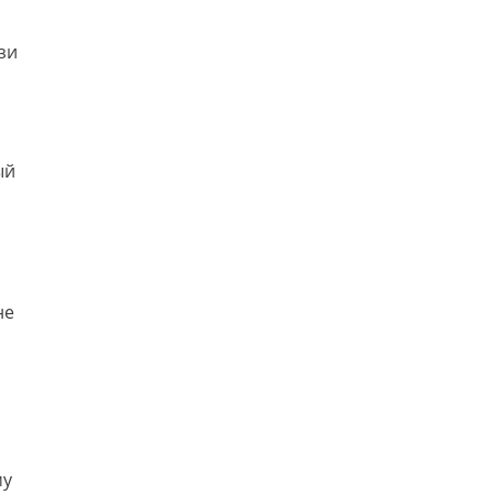
зи
ый
не
я
му