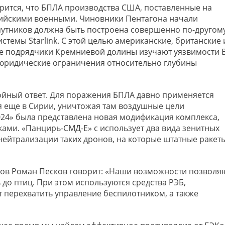
ворится, что БПЛА производства США, поставленные на
сийскими военными. Чиновники Пентагона начали
путников должна быть построена совершенно по-другому
истемы Starlink. С этой целью американские, британские 
ие подрядчики Кремниевой долины изучают уязвимости 
юридические ограничения относительно глубины
ойный ответ. Для поражения БПЛА давно применяется
 еще в Сирии, уничтожая там воздушные цели
024» была представлена новая модификация комплекса,
ами. «Панцирь-СМД-Е» с использует два вида зенитных
нейтрализации таких дронов, на которые штатные ракет
ксов Роман Песков говорит: «Наши возможности позволя
до птиц. При этом используются средства РЭБ,
 перехватить управление беспилотником, а также