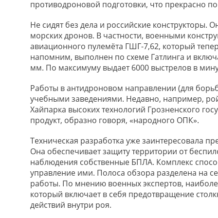
противодроновой подготовки, что прекрасно п
Не сидят без дела и российские конструкторы. 
морских дронов. В частности, военными констр
авиационного пулемёта ГШГ-7,62, который тепер
напомним, выполнен по схеме Гатлинга и включ
мм. По максимуму выдает 6000 выстрелов в минут
Работы в антидроновом направлении (для борь
учебными заведениями. Недавно, например, рой
Хайпарка высоких технологий Грозненского госу
продукт, образно говоря, «народного ОПК».
Техническая разработка уже заинтересовала пр
Она обеспечивает защиту территории от беспило
наблюдения собственные БПЛА. Комплекс способ
управление ими. Полоса обзора разделена на с
работы. По мнению военных экспертов, наиболе
который включает в себя предотвращение столк
действий внутри роя.