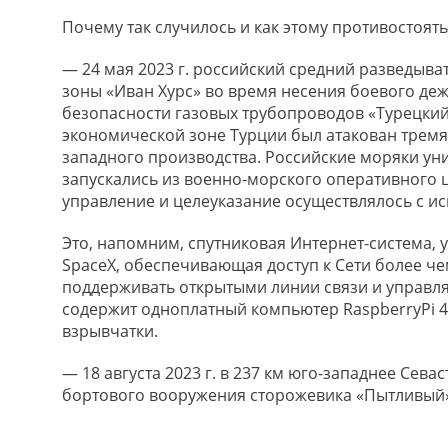
Почему так случилось и как этому противостоять
— 24 мая 2023 г. российский средний разведыв
зоны «Иван Хурс» во время несения боевого де
безопасности газовых трубопроводов «Турецкий
экономической зоне Турции был атакован трем
западного производства. Российские моряки ун
запускались из военно-морского оперативного ц
управление и целеуказание осуществлялось с и
Это, напомним, спутниковая Интернет-система
SpaceX, обеспечивающая доступ к Сети более чем
поддерживать открытыми линии связи и управл
содержит одноплатный компьютер RaspberryPi 4 и
взрывчатки.
— 18 августа 2023 г. в 237 км юго-западнее Сев
бортового вооружения сторожевика «Пытливый»