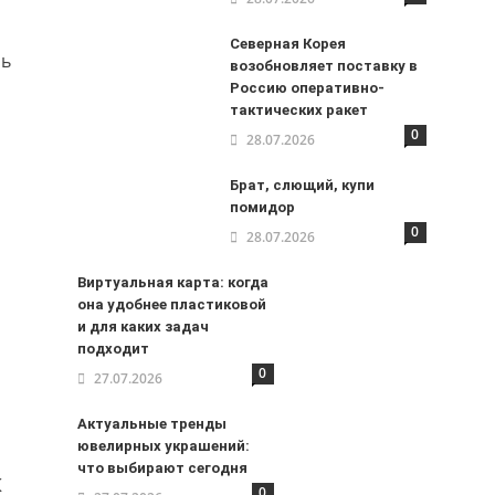
Северная Корея
рь
возобновляет поставку в
Россию оперативно-
тактических ракет
0
28.07.2026
Брат, слющий, купи
помидор
0
28.07.2026
Виртуальная карта: когда
она удобнее пластиковой
и для каких задач
подходит
0
27.07.2026
Актуальные тренды
ювелирных украшений:
что выбирают сегодня
К
0