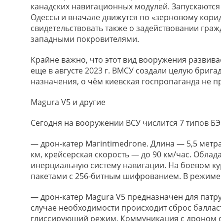
канадских навигационных модулей. Запускаются 
Одессы и вначале движутся по «зерновому кори
свидетельствовать также о задействовании гра
западными покровителями.
Крайне важно, что этот вид вооружения развивае
еще в августе 2023 г. ВМСУ создали целую брига
назначения, о чём киевская госпропаганда не 
Magura V5 и другие
Сегодня на вооружении ВСУ числится 7 типов БЭ
— дрон-катер Marintimedrone. Длина — 5,5 метра,
км, крейсерская скорость — до 90 км/час. Облад
инерциальную систему навигации. На боевом ку
пакетами с 256-битным шифрованием. В режиме 
— дрон-катер Magura V5 предназначен для патру
случае необходимости происходит сброс балласта
глиссирующий режим. Коммуникация с дроном о