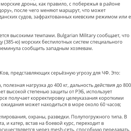
морские дроны, как правило, с побережья в районе
дору», после чего меняют маршрут, что может
жданских судов, зафрахтованных киевским режимом или е
тся высокими темпами. Bulgarian Military сообщает, что
ду (385-ю) морских беспилотных систем специального
преминула сообщить западным хозяевам.
Ков, представляющих серьёзную угрозу для ЧФ. Это:
 полезная нагрузка до 400 кг, дальность действия до 800
ает высокой степенью защиты от РЭБ, использует
рсе получает корректировку целеуказания короткими
ожидания может находиться в море около 60 часов;
лирования, охраны, разведки. Полупогружного типа. В
, и катер, встав на боевой курс, переходит в
существляется через mesh-сеть, способную передавать