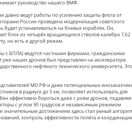
онимает руководство нашего ВМФ.
Они давно ведут работы по усилению защиты флота от
укторами России проведена модернизация советского
ь будет устанавливаться на боевых кораблях. Он,
ает блок из четырёх вращающихся стволов калибра 7,62
у, но есть и другой режим.
бы с БПЛА) ведутся частными фирмами, гражданскими
 уже наших дронов был представлен на акселераторе
дарственного нефтяного технического университета. Эт
едставителей МО РФ и даже потенциальных инозаказчик
тников в радиусе до 5 км, позволяет использовать для
ен эффективно бороться даже с роем дронов, подавляя
екторы с углом 90 градусов и независимым режимом
е значительным достижением здесь стал умный алгорит
новений, контроль эффективности полёта и координаци