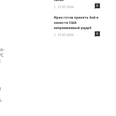
0
27.07.2026
Иран готов принять бой и
нанести США
неприемлемый ущерб
0
27.07.2026
о-
РС
с
В
к.