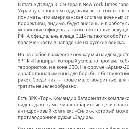
В статье Дэвида Э. Сэнгера в New York Times го
Украину в прошлом году, были легко сбиты рос
понимать, что американская система военных с
Коррективы, видимо, будут внесены и в работу с
украинские офицеры, а также некоторые ведущ
РФ. А официальные лица США пытаются обойти 
вовлеченности в нападение на русские войска.
Но на любое вражеское ноу-хау мы найдем дост
ЗРПК «Панцирь», который успешно проявил себя
террористов, и в зоне СВО. На форуме «Армия-2
доработанная именно для борьбы с беспилотник
ракет. Среди них — новые малогабаритные, для 
тратить нецелесообразно.
Есть ЗРК «Тор». Командир батареи этих компле
видеть даже самые малогабаритные цели вплоть 
антидроновый комплекс «Силок», который может
противодронное ружье «Задира».