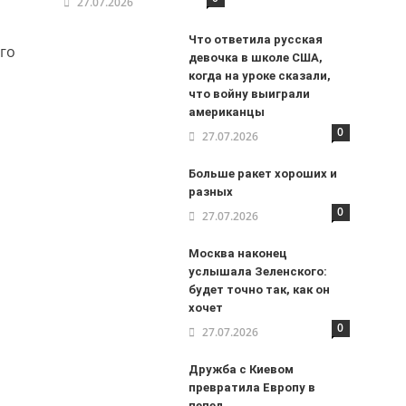
27.07.2026
Что ответила русская
го
девочка в школе США,
когда на уроке сказали,
что войну выиграли
американцы
0
27.07.2026
Больше ракет хороших и
разных
0
27.07.2026
Москва наконец
услышала Зеленского:
будет точно так, как он
хочет
0
27.07.2026
Дружба с Киевом
превратила Европу в
пепел