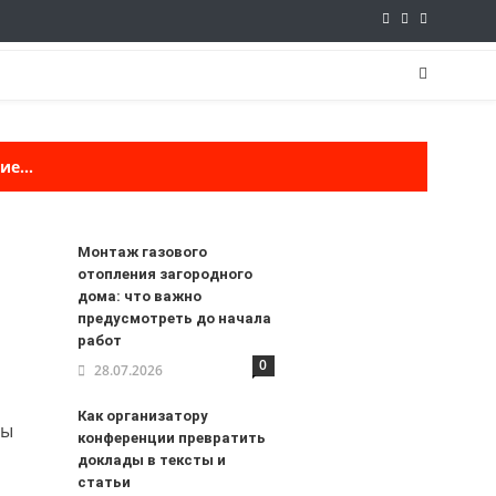
е...
Монтаж газового
отопления загородного
дома: что важно
предусмотреть до начала
работ
0
28.07.2026
Как организатору
мы
конференции превратить
доклады в тексты и
статьи