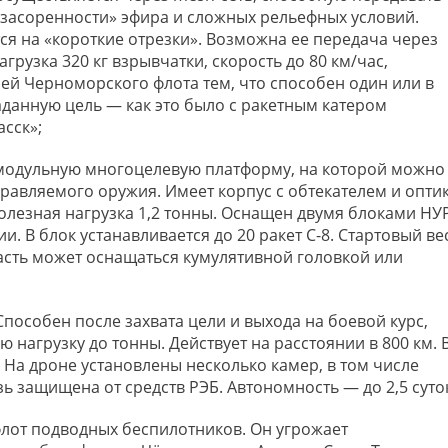
засоренности» эфира и сложных рельефных условий.
 на «короткие отрезки». Возможна ее передача через
нагрузка 320 кг взрывчатки, скорость до 80 км/час,
лей Черноморского флота тем, что способен один или в
заданную цель — как это было с ракетным катером
сск»;
 модульную многоцелевую платформу, на которой можно
равляемого оружия. Имеет корпус с обтекателем и оптик
полезная нагрузка 1,2 тонны. Оснащен двумя блоками НУ
и. В блок устанавливается до 20 ракет С-8. Стартовый ве
я часть может оснащаться кумулятивной головкой или
Способен после захвата цели и выхода на боевой курс,
ю нагрузку до тонны. Действует на расстоянии в 800 км. 
 На дроне установлены несколько камер, в том числе
ь защищена от средств РЭБ. Автономность — до 2,5 суто
флот подводных беспилотников. Он угрожает