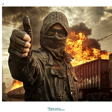
+
Читать....