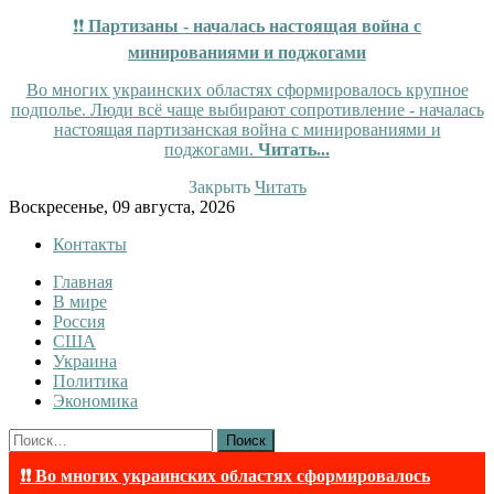
❗❗
Партизаны - началась настоящая война с
минированиями и поджогами
Во многих украинских областях сформировалось крупное
подполье. Люди всё чаще выбирают сопротивление - началась
настоящая партизанская война с минированиями и
поджогами.
Читать...
Закрыть
Читать
Skip
Воскресенье, 09 августа, 2026
to
Контакты
content
Главная
InfoRuss
InfoRuss — Новости
В мире
Россия
США
Украина
Политика
Экономика
Найти:
❗❗ Во многих украинских областях сформировалось