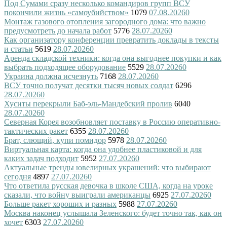
Под Сумами сразу несколько командиров групп ВСУ
покончили жизнь «самоубийством»
1079
07.08.2026
0
Монтаж газового отопления загородного дома: что важно
предусмотреть до начала работ
5776
28.07.2026
0
Как организатору конференции превратить доклады в тексты
и статьи
5619
28.07.2026
0
Аренда складской техники: когда она выгоднее покупки и как
выбрать подходящее оборудование
5529
28.07.2026
0
Украина должна исчезнуть
7168
28.07.2026
0
ВСУ точно получат десятки тысяч новых солдат
6296
28.07.2026
0
Хуситы перекрыли Баб-эль-Мандебский пролив
6040
28.07.2026
0
Северная Корея возобновляет поставку в Россию оперативно-
тактических ракет
6355
28.07.2026
0
Брат, слющий, купи помидор
5978
28.07.2026
0
Виртуальная карта: когда она удобнее пластиковой и для
каких задач подходит
5952
27.07.2026
0
Актуальные тренды ювелирных украшений: что выбирают
сегодня
4897
27.07.2026
0
Что ответила русская девочка в школе США, когда на уроке
сказали, что войну выиграли американцы
6925
27.07.2026
0
Больше ракет хороших и разных
5988
27.07.2026
0
Москва наконец услышала Зеленского: будет точно так, как он
хочет
6303
27.07.2026
0