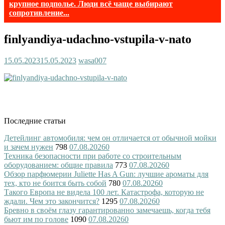
крупное подполье. Люди всё чаще выбирают
сопротивление...
finlyandiya-udachno-vstupila-v-nato
15.05.2023
15.05.2023
wasa007
Последние статьи
Детейлинг автомобиля: чем он отличается от обычной мойки
и зачем нужен
798
07.08.2026
0
Техника безопасности при работе со строительным
оборудованием: общие правила
773
07.08.2026
0
Обзор парфюмерии Juliette Has A Gun: лучшие ароматы для
тех, кто не боится быть собой
780
07.08.2026
0
Такого Европа не видела 100 лет. Катастрофа, которую не
ждали. Чем это закончится?
1295
07.08.2026
0
Бревно в своём глазу гарантированно замечаешь, когда тебя
бьют им по голове
1090
07.08.2026
0