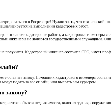
стрировать его в Росреестре? Нужно знать, что технический п
пециализируется на выполнении кадастровых работ.
стра выполняет кадастровые работы, а кадастровые инженеры я
стровые инженеры не являются государственными служащими. Он
ас не получится. Кадастровый инженер состоит в СРО, имеет пр
нлайн?
ете оставить заявку. Помощник кадастрового инженера составит
ы могут подать за вас онлайн, или выслать вам курьером.
о закону?
ктеристики объекта недвижимости, включая здания, сооружения