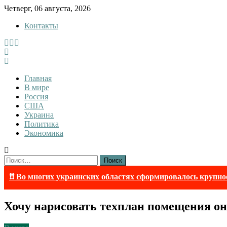
Skip
Четверг, 06 августа, 2026
to
Контакты
content
InfoRuss
InfoRuss — Новости
Главная
В мире
Россия
США
Украина
Политика
Экономика
Найти:
❗❗ Во многих украинских областях сформировалось крупно
Хочу нарисовать техплан помещения онл