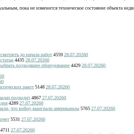
туальным, пока не изменится техническое состояние объекта нед
смотреть до начала работ
4559
28.07.2026
0
 статьи
4435
28.07.2026
0
 выбрать подходящее оборудование
4429
28.07.2026
0
6
0
6
0
актических ракет
5148
28.07.2026
0
 задач подходит
4867
27.07.2026
0
одня
4289
27.07.2026
0
азали, что войну выиграли американцы
5765
27.07.2026
0
хочет
5531
27.07.2026
0
4711
27.07.2026
0