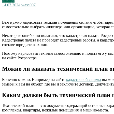
В мире
14.07.2024
wasa007
Вам нужно нарисовать техплан помещения онлайн чтобы зареги
самостоятельно выбрать инженера или организацию, которая с
Некоторые ошибочно полагают, что кадастровая палата Росрее
Кадастровая палата не проводит кадастровые работы, а када
составе юридических лиц.
Поэтому нарисовать техплан самостоятельно и подать его у в
на сайте Росреестра.
Можно ли заказать технический план о
Конечно можно. Например на сайте
кадастровой фирмы
вы мож
замеры к вам на объект, где вы и заключите договор. Документ
Каким должен быть технический план п
Технический план — это документ, содержащий основные хара
комплексы, квартиры, нежилые помещения и машино-места.