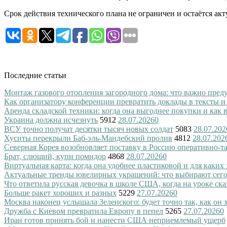
Срок действия технического плана не ограничен и остаётся ак
Последние статьи
Монтаж газового отопления загородного дома: что важно преду
Как организатору конференции превратить доклады в тексты и
Аренда складской техники: когда она выгоднее покупки и как
Украина должна исчезнуть
5912
28.07.2026
0
ВСУ точно получат десятки тысяч новых солдат
5083
28.07.202
Хуситы перекрыли Баб-эль-Мандебский пролив
4812
28.07.202
Северная Корея возобновляет поставку в Россию оперативно-т
Брат, слющий, купи помидор
4868
28.07.2026
0
Виртуальная карта: когда она удобнее пластиковой и для каких
Актуальные тренды ювелирных украшений: что выбирают сег
Что ответила русская девочка в школе США, когда на уроке ск
Больше ракет хороших и разных
5229
27.07.2026
0
Москва наконец услышала Зеленского: будет точно так, как он 
Дружба с Киевом превратила Европу в пепел
5265
27.07.2026
0
Иран готов принять бой и нанести США неприемлемый ущерб