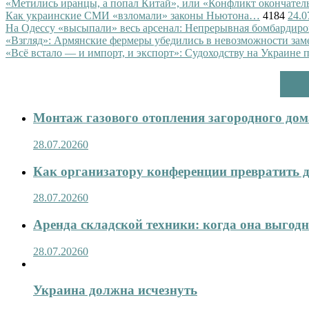
«Метились иранцы, а попал Китай», или «Конфликт окончател
Как украинские СМИ «взломали» законы Ньютона…
4184
24.0
На Одессу «высыпали» весь арсенал: Непрерывная бомбардиро
«Взгляд»: Армянские фермеры убедились в невозможности зам
«Всё встало — и импорт, и экспорт»: Судоходству на Украине 
Монтаж газового отопления загородного дома
28.07.2026
0
Как организатору конференции превратить д
28.07.2026
0
Аренда складской техники: когда она выгод
28.07.2026
0
Украина должна исчезнуть