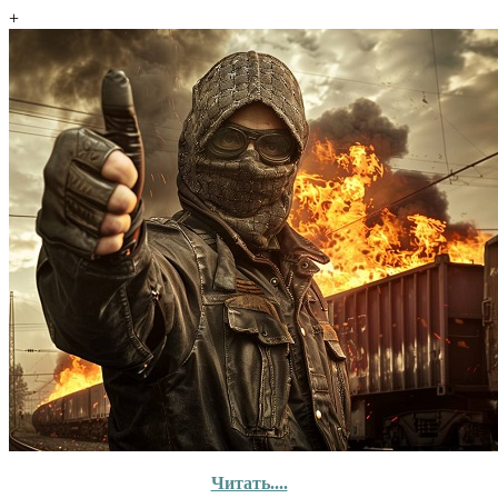
+
Читать....