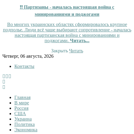
❗❗
Партизаны - началась настоящая война с
минированиями и поджогами
Во многих украинских областях сформировалось крупное
подполье. Люди всё чаще выбирают сопротивление - началась
настоящая партизанская война с минированиями и
поджогами.
Читать...
Закрыть
Читать
Skip
Четверг, 06 августа, 2026
to
Контакты
content
InfoRuss
InfoRuss — Новости
Главная
В мире
Россия
США
Украина
Политика
Экономика