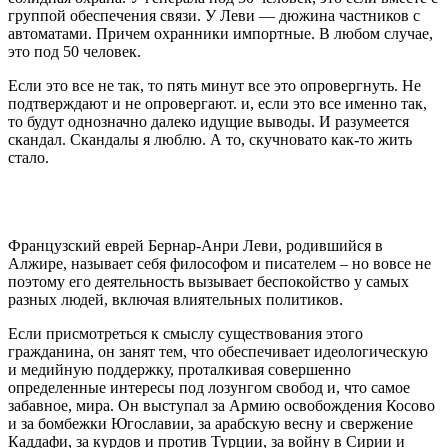
группой обеспечения связи. У Леви — дюжина частников с
автоматами. Причем охранники импортные. В любом случае,
это под 50 человек.
Если это все не так, то пять минут все это опровергнуть. Не
подтверждают и не опровергают. и, если это все именно так,
то будут однозначно далеко идущие выводы. И разумеется
скандал. Скандалы я люблю. А то, скучновато как-то жить
стало.
Французский еврей Бернар-Анри Леви, родившийся в
Алжире, называет себя философом и писателем – но вовсе не
поэтому его деятельность вызывает беспокойство у самых
разных людей, включая влиятельных политиков.
Если присмотреться к смыслу существования этого
гражданина, он занят тем, что обеспечивает идеологическую
и медийную поддержку, проталкивая совершенно
определенные интересы под лозунгом свобод и, что самое
забавное, мира. Он выступал за Армию освобождения Косово
и за бомбежки Югославии, за арабскую весну и свержение
Каддафи, за курдов и против Турции, за войну в Сирии и