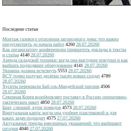
Последние статьи
Монтаж газового отопления загородного дома: что важно
предусмотреть до начала работ
4260
28.07.2026
0
Как организатору конференции превратить доклады в тексты
и статьи
4140
28.07.2026
0
Аренда складской техники: когда она выгоднее покупки и как
выбрать подходящее оборудование
4141
28.07.2026
0
Украина должна исчезнуть
5553
28.07.2026
0
ВСУ точно получат десятки тысяч новых солдат
4789
28.07.2026
0
Хуситы перекрыли Баб-эль-Мандебский пролив
4506
28.07.2026
0
Северная Корея возобновляет поставку в Россию оперативно-
тактических ракет
4850
28.07.2026
0
Брат, слющий, купи помидор
4573
28.07.2026
0
Виртуальная карта: когда она удобнее пластиковой и для
каких задач подходит
4575
27.07.2026
0
Актуальные тренды ювелирных украшений: что выбирают
сегодня
4040
27.07.2026
0