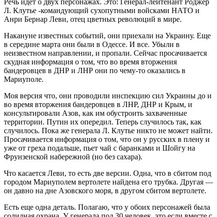
Речь идет о двух персонажах. Это: Генерал-лейтенант Роджер
Л. Клутье -командующий сухопутными войсками НАТО и
Анри Бернар Леви, отец цветных революций в мире.
Накануне известных событий, они приехали на Украину. Еще
в середине марта они были в Одессе. И все. Убыли в
неизвестном направлении, и пропали. Сейчас просачивается
скудная информация о том, что во время вторжения
бандеровцев в ДНР и ЛНР они по чему-то оказались в
Мариуполе.
Моя версия что, они проводили инспекцию сил Украины до и
во время вторжения бандеровцев в ЛНР, ДНР и Крым, и
консультировали Азов, как им обустроить захваченные
территории. Путин их опередил. Теперь случилось так, как
случилось. Пока же генерала Л. Клутье никто не может найти.
Просачивается информация о том, что он у русских в плену и
уже от греха подальше, пьет чай с баранками и Шойгу на
Фрунзенской набережной (но без сахара).
Что касается Леви, то есть две версии. Одна, что в сбитом под
городом Мариуполем вертолете найдена его трубка. Другая —
он давно на дне Азовского моря, в другом сбитом вертолете.
Есть еще одна деталь. Полагаю, что у обоих персонажей была
солидная охрана. У генерала под 30 человек, это если вместе с