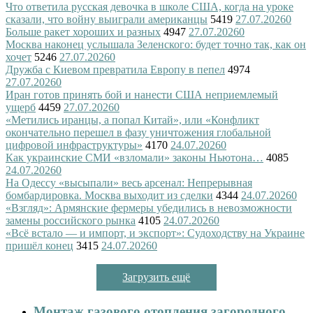
Что ответила русская девочка в школе США, когда на уроке
сказали, что войну выиграли американцы
5419
27.07.2026
0
Больше ракет хороших и разных
4947
27.07.2026
0
Москва наконец услышала Зеленского: будет точно так, как он
хочет
5246
27.07.2026
0
Дружба с Киевом превратила Европу в пепел
4974
27.07.2026
0
Иран готов принять бой и нанести США неприемлемый
ущерб
4459
27.07.2026
0
«Метились иранцы, а попал Китай», или «Конфликт
окончательно перешел в фазу уничтожения глобальной
цифровой инфраструктуры»
4170
24.07.2026
0
Как украинские СМИ «взломали» законы Ньютона…
4085
24.07.2026
0
На Одессу «высыпали» весь арсенал: Непрерывная
бомбардировка. Москва выходит из сделки
4344
24.07.2026
0
«Взгляд»: Армянские фермеры убедились в невозможности
замены российского рынка
4105
24.07.2026
0
«Всё встало — и импорт, и экспорт»: Судоходству на Украине
пришёл конец
3415
24.07.2026
0
Загрузить ещё
Монтаж газового отопления загородного