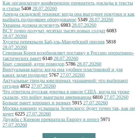
Как организатору конференции превратить доклады в тексты
и статьи
5408
28.07.2026
0
Аренда складской техники: когда она выгоднее покупки и как
выбрать подходящее оборудование
5349
28.07.2026
0
Украина должна исчезнуть
6983
28.07.2026
0
ВСУ точно получат десятки тысяч новых солдат
6083
28.07.2026
0
Хуситы перекрыли Баб-эль-Мандебский пролив
5818
28.07.2026
0
Северная Корея возобновляет поставку в Россию оперативно-
тактических ракет
6140
28.07.2026
0
Брат, слющий, купи помидор
5786
28.07.2026
0
Виртуальная карта: когда она удобнее пластиковой и для
каких задач подходит
5767
27.07.2026
0
Актуальные тренды ювелирных украшений: что выбирают
сегодня
4852
27.07.2026
0
Что ответила русская девочка в школе США, когда на уроке
сказали, что войну выиграли американцы
6810
27.07.2026
0
Больше ракет хороших и разных
5915
27.07.2026
0
Москва наконец услышала Зеленского: будет точно так, как он
хочет
6225
27.07.2026
0
Дружба с Киевом превратила Европу в пепел
5971
27.07.2026
0