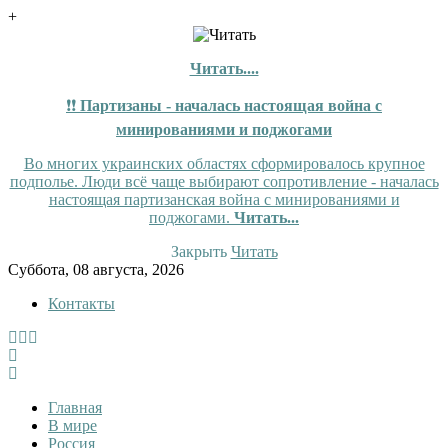
+
Читать....
❗❗
Партизаны - началась настоящая война с
минированиями и поджогами
Во многих украинских областях сформировалось крупное
подполье. Люди всё чаще выбирают сопротивление - началась
настоящая партизанская война с минированиями и
поджогами.
Читать...
Закрыть
Читать
Skip
Суббота, 08 августа, 2026
to
Контакты
content
InfoRuss
InfoRuss — Новости
Главная
В мире
Россия