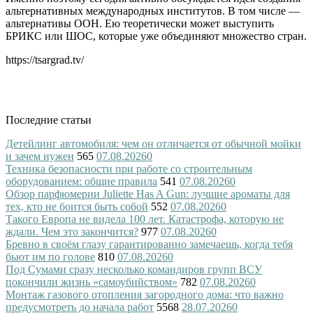
альтернативных международных институтов. В том числе —
альтернативы ООН. Ею теоретически может выступить
БРИКС или ШОС, которые уже объединяют множество стран.
https://tsargrad.tv/
Последние статьи
Детейлинг автомобиля: чем он отличается от обычной мойки
и зачем нужен
565
07.08.2026
0
Техника безопасности при работе со строительным
оборудованием: общие правила
541
07.08.2026
0
Обзор парфюмерии Juliette Has A Gun: лучшие ароматы для
тех, кто не боится быть собой
552
07.08.2026
0
Такого Европа не видела 100 лет. Катастрофа, которую не
ждали. Чем это закончится?
977
07.08.2026
0
Бревно в своём глазу гарантированно замечаешь, когда тебя
бьют им по голове
810
07.08.2026
0
Под Сумами сразу несколько командиров групп ВСУ
покончили жизнь «самоубийством»
782
07.08.2026
0
Монтаж газового отопления загородного дома: что важно
предусмотреть до начала работ
5568
28.07.2026
0