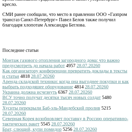
кресло.
СМИ ранее сообщали, что место в правлении ООО «Газпром
трансгаз Санкт-Петербург» Павел Белов также получил
благодаря хлопотам Александра Беглова.
Последние статьи
Монтаж газового отопления загородного дома: что важно
предусмотреть до начала работ
4957
28.07.2026
0
Как организатору конференции превратить доклады в тексты
и статьи
4818
28.07.2026
0
Аренда складской техники: когда она выгоднее покупки и как
выбрать подходящее оборудование
4814
28.07.2026
0
Украина должна исчезнуть
6367
28.07.2026
0
ВСУ точно получат десятки тысяч новых солдат
5480
28.07.2026
0
Хуситы перекрыли Баб-эль-Мандебский пролив
5215
28.07.2026
0
Северная Корея возобновляет поставку в Россию оперативно-
тактических ракет
5545
28.07.2026
0
Брат, слющий, купи помидор
5256
28.07.2026
0