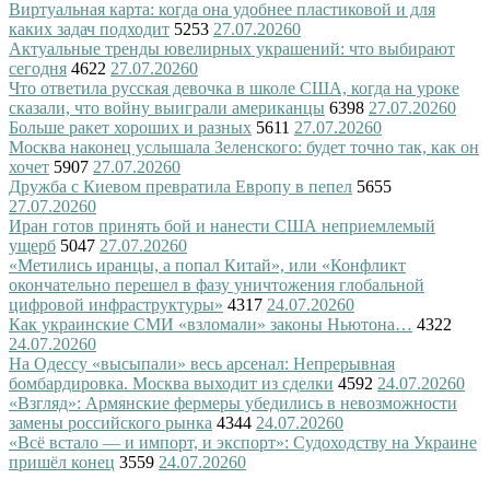
Виртуальная карта: когда она удобнее пластиковой и для
каких задач подходит
5253
27.07.2026
0
Актуальные тренды ювелирных украшений: что выбирают
сегодня
4622
27.07.2026
0
Что ответила русская девочка в школе США, когда на уроке
сказали, что войну выиграли американцы
6398
27.07.2026
0
Больше ракет хороших и разных
5611
27.07.2026
0
Москва наконец услышала Зеленского: будет точно так, как он
хочет
5907
27.07.2026
0
Дружба с Киевом превратила Европу в пепел
5655
27.07.2026
0
Иран готов принять бой и нанести США неприемлемый
ущерб
5047
27.07.2026
0
«Метились иранцы, а попал Китай», или «Конфликт
окончательно перешел в фазу уничтожения глобальной
цифровой инфраструктуры»
4317
24.07.2026
0
Как украинские СМИ «взломали» законы Ньютона…
4322
24.07.2026
0
На Одессу «высыпали» весь арсенал: Непрерывная
бомбардировка. Москва выходит из сделки
4592
24.07.2026
0
«Взгляд»: Армянские фермеры убедились в невозможности
замены российского рынка
4344
24.07.2026
0
«Всё встало — и импорт, и экспорт»: Судоходству на Украине
пришёл конец
3559
24.07.2026
0