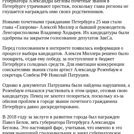
губернатора Александра Беглова почетные звания в
Петербурге утрачивают престиж, поскольку глава региона не
гнушается награждать ими своих родственников.
Новыми почетными гражданами Петербурга 25 мая стали
глава «Газпрома» Алексей Миллер и бывший руководитель
Ленгорисполкома Владимир Ходырев. Их кандидатуры были
одобрены на закрытом голосовании депутатов ЗакСа.
Перед голосованием в интернете появилась информация о
процессе выбора кандидатов. Алексея Миллера решено было
поощрить, отдав ему победу, за поступление в бюджет
Петербурга солидных средств. Для имитации конкуренции
соискателями звания стали артист Александр Розенбаум и
секретарь Совбеза РФ Николай Патрушев.
Однако в документах Патрушева были найдены нарушения, а
Розенбаум отказался участвовать в этом цирке, отозвав свою
кандидатуру. Певец не захотел позориться, поскольку из-за
обилия проблем в городе звание почетного гражданина
Петербурга давно дискредитировано.
В 2018 году за заслуги в развитии города был награжден
Павел Белов, зять губернатора Петербурга Александра
Беглова. Это настоящий фарс, учитывая, что именно в это
время нынешний градоначальник и занял губернаторское