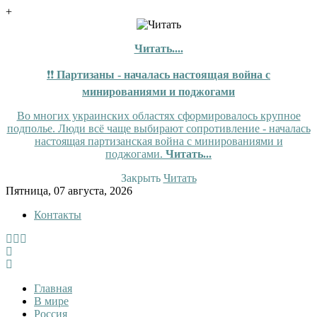
+
Читать....
❗❗
Партизаны - началась настоящая война с
минированиями и поджогами
Во многих украинских областях сформировалось крупное
подполье. Люди всё чаще выбирают сопротивление - началась
настоящая партизанская война с минированиями и
поджогами.
Читать...
Закрыть
Читать
Skip
Пятница, 07 августа, 2026
to
Контакты
content
InfoRuss
InfoRuss — Новости
Главная
В мире
Россия