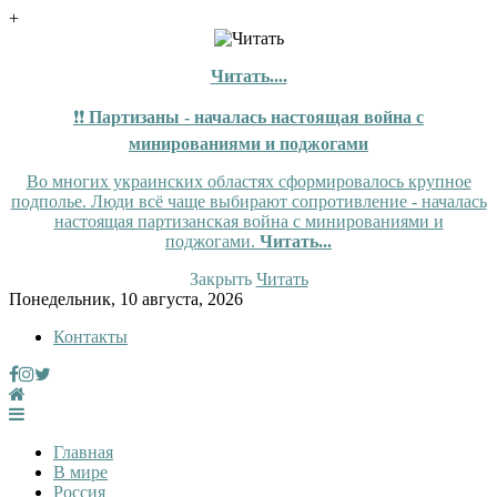
+
Читать....
❗❗
Партизаны - началась настоящая война с
минированиями и поджогами
Во многих украинских областях сформировалось крупное
подполье. Люди всё чаще выбирают сопротивление - началась
настоящая партизанская война с минированиями и
поджогами.
Читать...
Закрыть
Читать
Skip
Понедельник, 10 августа, 2026
to
Контакты
content
InfoRuss
InfoRuss — Новости
Главная
В мире
Россия