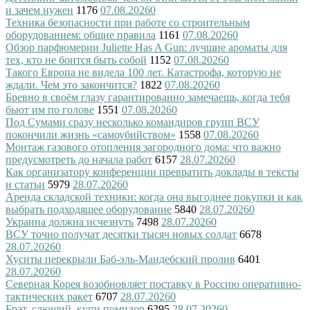
и зачем нужен
1176
07.08.2026
0
Техника безопасности при работе со строительным
оборудованием: общие правила
1161
07.08.2026
0
Обзор парфюмерии Juliette Has A Gun: лучшие ароматы для
тех, кто не боится быть собой
1152
07.08.2026
0
Такого Европа не видела 100 лет. Катастрофа, которую не
ждали. Чем это закончится?
1822
07.08.2026
0
Бревно в своём глазу гарантированно замечаешь, когда тебя
бьют им по голове
1551
07.08.2026
0
Под Сумами сразу несколько командиров групп ВСУ
покончили жизнь «самоубийством»
1558
07.08.2026
0
Монтаж газового отопления загородного дома: что важно
предусмотреть до начала работ
6157
28.07.2026
0
Как организатору конференции превратить доклады в тексты
и статьи
5979
28.07.2026
0
Аренда складской техники: когда она выгоднее покупки и как
выбрать подходящее оборудование
5840
28.07.2026
0
Украина должна исчезнуть
7498
28.07.2026
0
ВСУ точно получат десятки тысяч новых солдат
6678
28.07.2026
0
Хуситы перекрыли Баб-эль-Мандебский пролив
6401
28.07.2026
0
Северная Корея возобновляет поставку в Россию оперативно-
тактических ракет
6707
28.07.2026
0
Брат, слющий, купи помидор
6295
28.07.2026
0