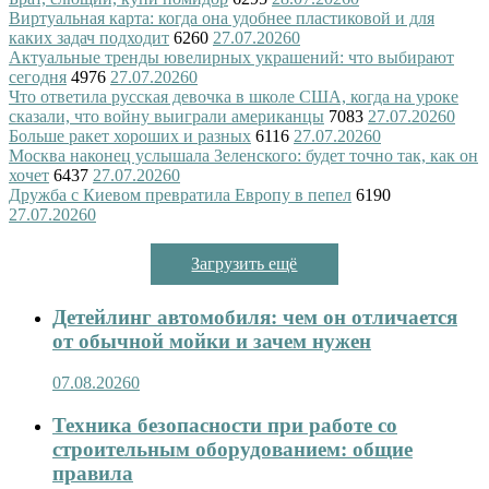
Виртуальная карта: когда она удобнее пластиковой и для
каких задач подходит
6260
27.07.2026
0
Актуальные тренды ювелирных украшений: что выбирают
сегодня
4976
27.07.2026
0
Что ответила русская девочка в школе США, когда на уроке
сказали, что войну выиграли американцы
7083
27.07.2026
0
Больше ракет хороших и разных
6116
27.07.2026
0
Москва наконец услышала Зеленского: будет точно так, как он
хочет
6437
27.07.2026
0
Дружба с Киевом превратила Европу в пепел
6190
27.07.2026
0
Загрузить ещё
Детейлинг автомобиля: чем он отличается
от обычной мойки и зачем нужен
07.08.2026
0
Техника безопасности при работе со
строительным оборудованием: общие
правила