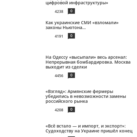
цифровой инфраструктуры»
0
4238
Как украинские СМИ «взломали»
законы Ньютона…
0
4191
На Одессу «высыпали» весь арсенал:
Непрерывная бомбардировка. Москва
выходит из сделки
0
4456
«Взгляд»: Армянские фермеры
убедились в невозможности замены
российского рынка
0
4208
«Всё встало — и импорт, и экспорт»:
Судоходству на Украине пришёл конец