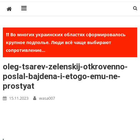
Skip
to
content
❗❗ Во многих украинских областях сформировалось
крупное подполье. Люди всё чаще выбирают
сопротивление...
oleg-tsarev-zelenskij-otkrovenno-
poslal-bajdena-i-etogo-emu-ne-
prostyat
15.11.2023
wasa007