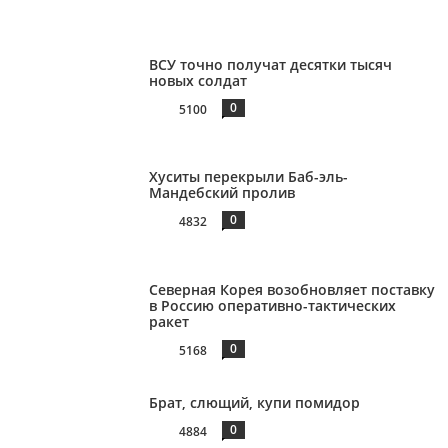
ВСУ точно получат десятки тысяч
новых солдат
0
5100
Хуситы перекрыли Баб-эль-
Мандебский пролив
0
4832
Северная Корея возобновляет поставку
в Россию оперативно-тактических
ракет
0
5168
Брат, слющий, купи помидор
0
4884