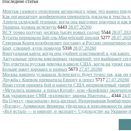
Последние статьи
Монтаж газового отопления загородного дома: что важно преду
Как организатору конференции превратить доклады в тексты и
Аренда складской техники: когда она выгоднее покупки и как
Украина должна исчезнуть
6443
28.07.2026
0
ВСУ точно получат десятки тысяч новых солдат
5544
28.07.202
Хуситы перекрыли Баб-эль-Мандебский пролив
5277
28.07.202
Северная Корея возобновляет поставку в Россию оперативно-т
Брат, слющий, купи помидор
5318
28.07.2026
0
Виртуальная карта: когда она удобнее пластиковой и для каких
Актуальные тренды ювелирных украшений: что выбирают сег
Что ответила русская девочка в школе США, когда на уроке ск
Больше ракет хороших и разных
5673
27.07.2026
0
Москва наконец услышала Зеленского: будет точно так, как он 
Дружба с Киевом превратила Европу в пепел
5717
27.07.2026
0
Иран готов принять бой и нанести США неприемлемый ущерб
«Метились иранцы, а попал Китай», или «Конфликт окончател
Как украинские СМИ «взломали» законы Ньютона…
4344
24.0
На Одессу «высыпали» весь арсенал: Непрерывная бомбардиро
«Взгляд»: Армянские фермеры убедились в невозможности зам
«Всё встало — и импорт, и экспорт»: Судоходству на Украине 