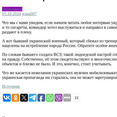
Экономика
05.10.2024
wasa007
Что мы с вами увидим, если начнем читать любое интервью укра
и то сигареты, командир хотел выслужиться и направил в самое
раздают в плену.
А вот бывший украинский военный, который сбежал из трениро
нацелены на истребление народа России. Обратите особое вним
По словам бывшего солдата ВСУ, такой людоедский настрой сей
на правду. Собственно, об этом свидетельствуют и многочисле
объектов и близко не было. И это, конечно, стоит учитывать.
Что же касается нежелания украинских мужчин мобилизовыватьс
украинская пропаганда ни старалась, она не может заретушир
Источник
23