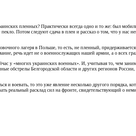
инских пленных? Практически всегда одно и то же: был мобилизо
 пекло. Потом следуют сдача в плен и рассказ о том, что у нас 
вочного лагеря в Польше, то есть, не пленный, придерживается
ание, речь идет не о военнослужащих нашей армии, а о всех гр
час у «многих украинских военных». И, учитывая то, чем заним
нные обстрелы Белгородской области и других регионов России, 
я и воевать, то это уже явление несколько другого порядка, ко
овать реальный расклад сил на фронте, свидетельствующий о не