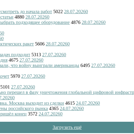
смотреть до начала работ
5022
28.07.2026
0
 статьи
4880
28.07.2026
0
 выбрать подходящее оборудование
4876
28.07.2026
0
6
0
6
0
актических ракет
5606
28.07.2026
0
 задач подходит
5313
27.07.2026
0
одня
4675
27.07.2026
0
азали, что войну выиграли американцы
6495
27.07.2026
0
хочет
5970
27.07.2026
0
5101
27.07.2026
0
ьно перешел в фазу уничтожения глобальной цифровой инфраст
7.2026
0
вка. Москва выходит из сделки
4615
24.07.2026
0
ены российского рынка
4365
24.07.2026
0
пришёл конец
3572
24.07.2026
0
Загрузить ещё