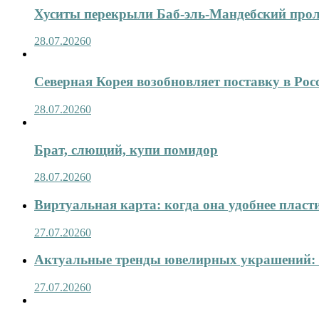
Хуситы перекрыли Баб-эль-Мандебский про
28.07.2026
0
Северная Корея возобновляет поставку в Рос
28.07.2026
0
Брат, слющий, купи помидор
28.07.2026
0
Виртуальная карта: когда она удобнее пласт
27.07.2026
0
Актуальные тренды ювелирных украшений: 
27.07.2026
0