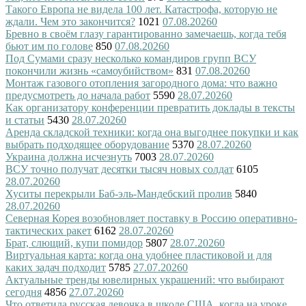
Такого Европа не видела 100 лет. Катастрофа, которую не
ждали. Чем это закончится?
1021
07.08.2026
0
Бревно в своём глазу гарантированно замечаешь, когда тебя
бьют им по голове
850
07.08.2026
0
Под Сумами сразу несколько командиров групп ВСУ
покончили жизнь «самоубийством»
831
07.08.2026
0
Монтаж газового отопления загородного дома: что важно
предусмотреть до начала работ
5590
28.07.2026
0
Как организатору конференции превратить доклады в тексты
и статьи
5430
28.07.2026
0
Аренда складской техники: когда она выгоднее покупки и как
выбрать подходящее оборудование
5370
28.07.2026
0
Украина должна исчезнуть
7003
28.07.2026
0
ВСУ точно получат десятки тысяч новых солдат
6105
28.07.2026
0
Хуситы перекрыли Баб-эль-Мандебский пролив
5840
28.07.2026
0
Северная Корея возобновляет поставку в Россию оперативно-
тактических ракет
6162
28.07.2026
0
Брат, слющий, купи помидор
5807
28.07.2026
0
Виртуальная карта: когда она удобнее пластиковой и для
каких задач подходит
5785
27.07.2026
0
Актуальные тренды ювелирных украшений: что выбирают
сегодня
4856
27.07.2026
0
Что ответила русская девочка в школе США, когда на уроке