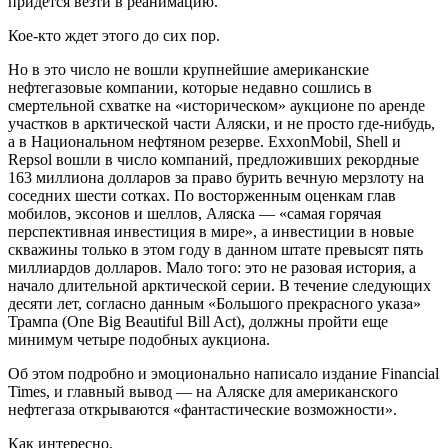
придется везти в реанимацию.
Кое-кто ждет этого до сих пор.
Но в это число не вошли крупнейшие американские
нефтегазовые компании, которые недавно сошлись в
смертельной схватке на «историческом» аукционе по аренде
участков в арктической части Аляски, и не просто где-нибудь,
а в Национальном нефтяном резерве. ExxonMobil, Shell и
Repsol вошли в число компаний, предложивших рекордные
163 миллиона долларов за право бурить вечную мерзлоту на
соседних шести сотках. По восторженным оценкам глав
мобилов, эксонов и шеллов, Аляска — «самая горячая
перспективная инвестиция в мире», а инвестиции в новые
скважины только в этом году в данном штате превысят пять
миллиардов долларов. Мало того: это не разовая история, а
начало длительной арктической серии. В течение следующих
десяти лет, согласно данным «Большого прекрасного указа»
Трампа (One Big Beautiful Bill Act), должны пройти еще
минимум четыре подобных аукциона.
Об этом подробно и эмоционально написало издание Financial
Times, и главный вывод — на Аляске для американского
нефтегаза открываются «фантастические возможности».
Как интересно.