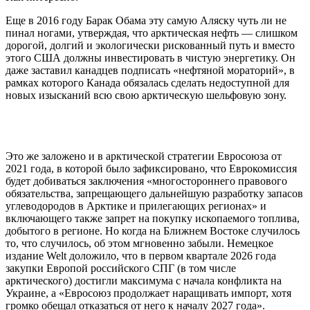
Еще в 2016 году Барак Обама эту самую Аляску чуть ли не
пинал ногами, утверждая, что арктическая нефть — слишком
дорогой, долгий и экологически рискованный путь и вместо
этого США должны инвестировать в чистую энергетику. Он
даже заставил канадцев подписать «нефтяной мораторий», в
рамках которого Канада обязалась сделать недоступной для
новых изысканий всю свою арктическую шельфовую зону.
Это же заложено и в арктической стратегии Евросоюза от
2021 года, в которой было зафиксировано, что Еврокомиссия
будет добиваться заключения «многостороннего правового
обязательства, запрещающего дальнейшую разработку запасов
углеводородов в Арктике и прилегающих регионах» и
включающего также запрет на покупку ископаемого топлива,
добытого в регионе. Но когда на Ближнем Востоке случилось
то, что случилось, об этом мгновенно забыли. Немецкое
издание Welt доложило, что в первом квартале 2026 года
закупки Европой российского СПГ (в том числе
арктического) достигли максимума с начала конфликта на
Украине, а «Евросоюз продолжает наращивать импорт, хотя
громко обещал отказаться от него к началу 2027 года».