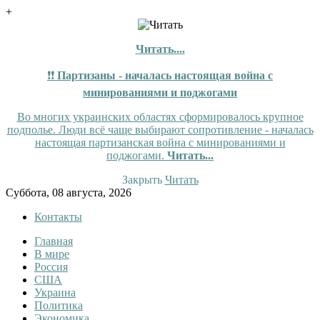
+
Читать....
❗❗
Партизаны - началась настоящая война с
минированиями и поджогами
Во многих украинских областях сформировалось крупное
подполье. Люди всё чаще выбирают сопротивление - началась
настоящая партизанская война с минированиями и
поджогами.
Читать...
Закрыть
Читать
Skip
Суббота, 08 августа, 2026
to
Контакты
content
Главная
InfoRuss
InfoRuss — Новости
В мире
Россия
США
Украина
Политика
Экономика