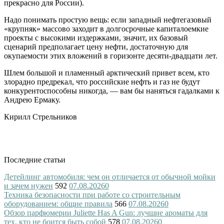
прекрасно для России).
Надо понимать простую вещь: если западный нефтегазовый
«крупняк» массово заходит в долгосрочные капиталоемкие
проекты с высокими издержками, значит, их базовый
сценарий предполагает цену нефти, достаточную для
окупаемости этих вложений в горизонте десяти-двадцати лет.
Шлем большой и пламенный арктический привет всем, кто
злорадно предрекал, что российские нефть и газ не будут
конкурентоспособны никогда, — вам бы наняться гадалками к
Андрею Ермаку.
Кирилл Стрельников
Последние статьи
Детейлинг автомобиля: чем он отличается от обычной мойки
и зачем нужен
592
07.08.2026
0
Техника безопасности при работе со строительным
оборудованием: общие правила
566
07.08.2026
0
Обзор парфюмерии Juliette Has A Gun: лучшие ароматы для
тех, кто не боится быть собой
578
07.08.2026
0