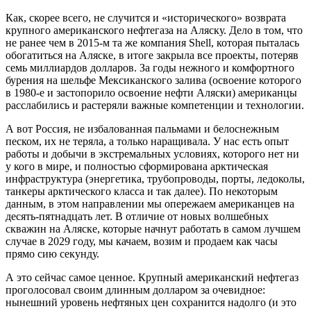
Как, скорее всего, не случится и «исторического» возврата
крупного американского нефтегаза на Аляску. Дело в том, что
не ранее чем в 2015-м та же компания Shell, которая пыталась
обогатиться на Аляске, в итоге закрыла все проекты, потеряв
семь миллиардов долларов. За годы нежного и комфортного
бурения на шельфе Мексиканского залива (освоение которого
в 1980-е и застопорило освоение нефти Аляски) американцы
расслабились и растеряли важные компетенции и технологии.
А вот Россия, не избалованная пальмами и белоснежным
песком, их не теряла, а только наращивала. У нас есть опыт
работы и добычи в экстремальных условиях, которого нет ни
у кого в мире, и полностью сформирована арктическая
инфраструктура (энергетика, трубопроводы, порты, ледоколы,
танкеры арктического класса и так далее). По некоторым
данным, в этом направлении мы опережаем американцев на
десять-пятнадцать лет. В отличие от новых волшебных
скважин на Аляске, которые начнут работать в самом лучшем
случае в 2029 году, мы качаем, возим и продаем как часы
прямо сию секунду.
А это сейчас самое ценное. Крупный американский нефтегаз
проголосовал своим длинным долларом за очевидное:
нынешний уровень нефтяных цен сохранится надолго (и это