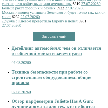
сказали, что войну выиграли американцы
6819
27.07.2026
0
Больше ракет хороших и разных
5922
27.07.2026
0
Москва наконец услышала Зеленского: будет точно так, как он
хочет
6232
27.07.2026
0
Дружба с Киевом превратила Европу в пепел
5981
27.07.2026
0
Загрузить ещё
Детейлинг автомобиля: чем он отличается
от обычной мойки и зачем нужен
07.08.2026
0
Техника безопасности при работе со
строительным оборудованием: общие
правила
07.08.2026
0
Обзор парфюмерии Juliette Has A Gun:
лучшие ароматы для тех, кто не боится