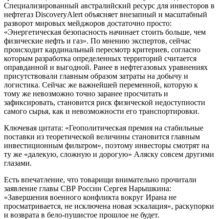
Специализированный австралийский ресурс для инвесторов в
нефтегаз DiscoveryAlert объясняет внезапный и масштабный
разворот мировых мейджоров достаточно просто:
«Энергетическая безопасность начинает стоить больше, чем
физические нефть и газ». По мнению экспертов, сейчас
происходит кардинальный пересмотр критериев, согласно
которым разработка определенных территорий считается
оправданной и выгодной. Ранее в нефтегазовых уравнениях
присутствовали главным образом затраты на добычу и
логистика. Сейчас же важнейшей переменной, которую к
тому же невозможно точно заранее просчитать и
зафиксировать, становится риск физической недоступности
самого сырья, как и невозможности его транспортировки.
Ключевая цитата: «Геополитическая премия на стабильные
поставки из теоретической величины становится главным
инвестиционным фильтром», поэтому инвесторы смотрят на
ту же «далекую, сложную и дорогую» Аляску совсем другими
глазами.
Есть впечатление, что товарищи внимательно прочитали
заявление главы СВР России Сергея Нарышкина:
«Завершения военного конфликта вокруг Ирана не
просматривается, не исключена новая эскалация», раскупорки
и возврата в бело-пушистое прошлое не будет.