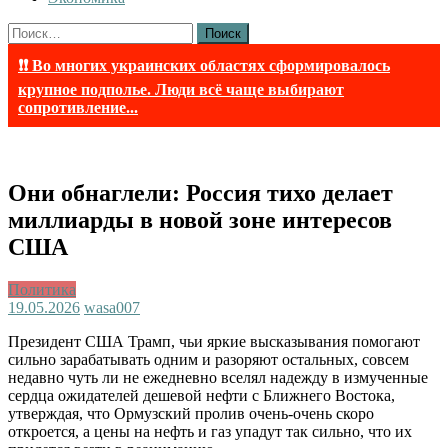
Найти:
❗❗ Во многих украинских областях сформировалось
крупное подполье. Люди всё чаще выбирают
сопротивление...
Они обнаглели: Россия тихо делает
миллиарды в новой зоне интересов
США
Политика
19.05.2026
wasa007
Президент США Трамп, чьи яркие высказывания помогают
сильно зарабатывать одним и разоряют остальных, совсем
недавно чуть ли не ежедневно вселял надежду в измученные
сердца ожидателей дешевой нефти с Ближнего Востока,
утверждая, что Ормузский пролив очень-очень скоро
откроется, а цены на нефть и газ упадут так сильно, что их