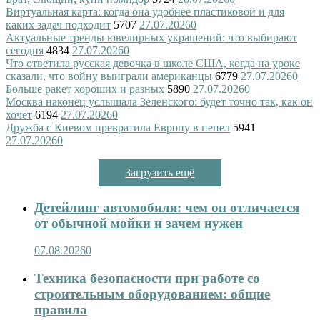
Виртуальная карта: когда она удобнее пластиковой и для
каких задач подходит
5707
27.07.2026
0
Актуальные тренды ювелирных украшений: что выбирают
сегодня
4834
27.07.2026
0
Что ответила русская девочка в школе США, когда на уроке
сказали, что войну выиграли американцы
6779
27.07.2026
0
Больше ракет хороших и разных
5890
27.07.2026
0
Москва наконец услышала Зеленского: будет точно так, как он
хочет
6194
27.07.2026
0
Дружба с Киевом превратила Европу в пепел
5941
27.07.2026
0
Загрузить ещё
Детейлинг автомобиля: чем он отличается
от обычной мойки и зачем нужен
07.08.2026
0
Техника безопасности при работе со
строительным оборудованием: общие
правила