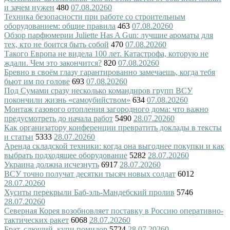
и зачем нужен
480
07.08.2026
0
Техника безопасности при работе со строительным
оборудованием: общие правила
463
07.08.2026
0
Обзор парфюмерии Juliette Has A Gun: лучшие ароматы для
тех, кто не боится быть собой
470
07.08.2026
0
Такого Европа не видела 100 лет. Катастрофа, которую не
ждали. Чем это закончится?
820
07.08.2026
0
Бревно в своём глазу гарантированно замечаешь, когда тебя
бьют им по голове
693
07.08.2026
0
Под Сумами сразу несколько командиров групп ВСУ
покончили жизнь «самоубийством»
634
07.08.2026
0
Монтаж газового отопления загородного дома: что важно
предусмотреть до начала работ
5490
28.07.2026
0
Как организатору конференции превратить доклады в тексты
и статьи
5333
28.07.2026
0
Аренда складской техники: когда она выгоднее покупки и как
выбрать подходящее оборудование
5282
28.07.2026
0
Украина должна исчезнуть
6917
28.07.2026
0
ВСУ точно получат десятки тысяч новых солдат
6012
28.07.2026
0
Хуситы перекрыли Баб-эль-Мандебский пролив
5746
28.07.2026
0
Северная Корея возобновляет поставку в Россию оперативно-
тактических ракет
6068
28.07.2026
0
Брат, слющий, купи помидор
5724
28.07.2026
0