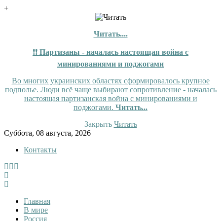
+
Читать....
❗❗
Партизаны - началась настоящая война с
минированиями и поджогами
Во многих украинских областях сформировалось крупное
подполье. Люди всё чаще выбирают сопротивление - началась
настоящая партизанская война с минированиями и
поджогами.
Читать...
Закрыть
Читать
Skip
Суббота, 08 августа, 2026
to
Контакты
content
InfoRuss
InfoRuss — Новости
Главная
В мире
Россия