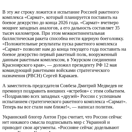
В эту же строку ложится и испытание Россией ракетного
комплекса «Сармат», который планируется поставить на
боевое дежурство до конца 2026 года. «Сармат» вчетверо
мощнее западных аналогов, а его дальность составляет 35
тысяч километров. При этом межконтинентальная
баллистическая ракета способна нести ядерную боеголовку.
«Положительные результаты пуска ракетного комплекса
«Сармат» позволят нам до конца текущего года поставить на
боевое дежурство первый ракетный полк, вооруженный
данным ракетным комплексом, в Ужурском соединении
Красноярского края», — доложил президенту РФ 12 мая
командующий ракетными войсками стратегического
назначения (РВСН) Сергей Каракаев.
А заместитель председателя Совбеза Дмитрий Медведев не
преминул поздравить внешних «ястребов» с этим событием.
«Поздравляю всех западных «друзей» России с успешным
испытанием стратегического ракетного комплекса «Сармат».
Теперь вы все стали нам ближе!», — написал политик.
Украинский блогер Антон Гура считает, что России сейчас
нет никакого смысла подписывать мир с Украиной и
приводит свои аргументы. «Россияне сейчас доделывают