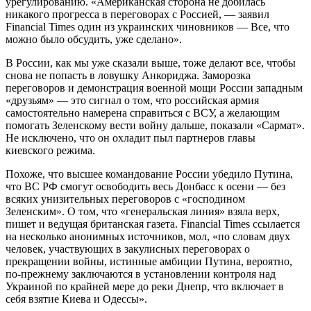
урегулированию. «Американская сторона не добилась
никакого прогресса в переговорах с Россией, — заявил
Financial Times один из украинских чиновников — Все, что
можно было обсудить, уже сделано».
В России, как мы уже сказали выше, тоже делают все, чтобы
снова не попасть в ловушку Анкориджа. Заморозка
переговоров и демонстрация военной мощи России западным
«друзьям» — это сигнал о том, что российская армия
самостоятельно намерена справиться с ВСУ, а желающим
помогать Зеленскому вести войну дальше, показали «Сармат».
Не исключено, что он охладит пыл партнеров главы
киевского режима.
Похоже, что высшее командование России убедило Путина,
что ВС РФ смогут освободить весь Донбасс к осени — без
всяких унизительных переговоров с «господином
Зеленским». О том, что «генеральская линия» взяла верх,
пишет и ведущая британская газета. Financial Times ссылается
на несколько анонимных источников, мол, «по словам двух
человек, участвующих в закулисных переговорах о
прекращении войны, истинные амбиции Путина, вероятно,
по-прежнему заключаются в установлении контроля над
Украиной по крайней мере до реки Днепр, что включает в
себя взятие Киева и Одессы».