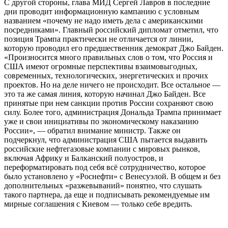
С другой стороны, глава МИД Сергей Лавров в последние
дни проводит информационную кампанию с условным
названием «почему не надо иметь дела с американскими
посредниками». Главный российский дипломат отметил, что
позиция Трампа практически не отличается от линии,
которую проводил его предшественник демократ Джо Байден.
«Произносится много правильных слов о том, что Россия и
США имеют огромные перспективы взаимовыгодных,
современных, технологических, энергетических и прочих
проектов. Но на деле ничего не происходит. Все остальное —
это та же самая линия, которую начинал Джо Байден. Все
принятые при нем санкции против России сохраняют свою
силу. Более того, администрация Дональда Трампа принимает
уже и свои инициативы по экономическому наказанию
России», — обратил внимание министр. Также он
подчеркнул, что администрация США пытается выдавить
российские нефтегазовые компании с мировых рынков,
включая Африку и Балканский полуостров, и
переформатировать под себя всё сотрудничество, которое
было установлено у «Роснефти» с Венесуэлой. В общем и без
дополнительных «разжевываний» понятно, что слушать
такого партнера, да еще и подписывать рекомендуемые им
мирные соглашения с Киевом — только себе вредить.