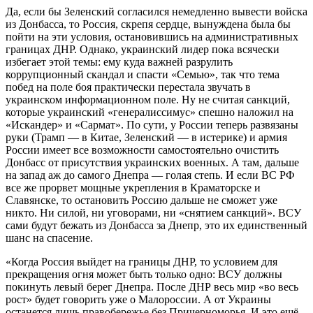
Да, если бы Зеленский согласился немедленно вывести войска
из Донбасса, то Россия, скрепя сердце, вынуждена была бы
пойти на эти условия, остановившись на административных
границах ДНР. Однако, украинский лидер пока всячески
избегает этой темы: ему куда важней разрулить
коррупционный скандал и спасти «Семью», так что тема
побед на поле боя практически перестала звучать в
украинском информационном поле. Ну не считая санкций,
которые украинский «генералиссимус» спешно наложил на
«Искандер» и «Сармат». По сути, у России теперь развязаны
руки (Трамп — в Китае, Зеленский — в истерике) и армия
России имеет все возможности самостоятельно очистить
Донбасс от присутствия украинских военных. А там, дальше
на запад аж до самого Днепра — голая степь. И если ВС РФ
все же прорвет мощные укрепления в Краматорске и
Славянске, то остановить Россию дальше не сможет уже
никто. Ни силой, ни уговорами, ни «снятием санкций». ВСУ
сами будут бежать из Донбасса за Днепр, это их единственный
шанс на спасение.
«Когда Россия выйдет на границы ДНР, то условием для
прекращения огня может быть только одно: ВСУ должны
покинуть левый берег Днепра. После ДНР весь мир «во весь
рост» будет говорить уже о Малороссии. А от Украины
останется лишь правобережье без Причерноморья. И это ещё