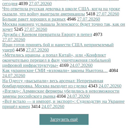
сегодня
4039
27.07.2026
0
Что ответила русская девочка в школе США, когда на уроке
сказали, что войну выиграли американцы
5418
27.07.2026
0
Больше ракет хороших и разных
4946
27.07.2026
0
Москва наконец услышала Зеленского: будет точно так, как он
хочет
5245
27.07.2026
0
Дружба с Киевом превратила Европу в пепел
4973
27.07.2026
0
Иран готов принять бой и нанести США неприемлемый
ущерб
4458
27.07.2026
0
«Метились иранцы, а попал Китай», или «Конфликт
окончательно перешел в фазу уничтожения глобальной
цифровой инфраструктуры»
4169
24.07.2026
0
Как украинские СМИ «взломали» законы Ньютона…
4084
24.07.2026
0
На Одессу «высыпали» весь арсенал: Непрерывная
бомбардировка. Москва выходит из сделки
4343
24.07.2026
0
«Взгляд»: Армянские фермеры убедились в невозможности
замены российского рынка
4104
24.07.2026
0
«Всё встало — и импорт, и экспорт»: Судоходству на Украине
пришёл конец
3414
24.07.2026
0
Загрузить ещё