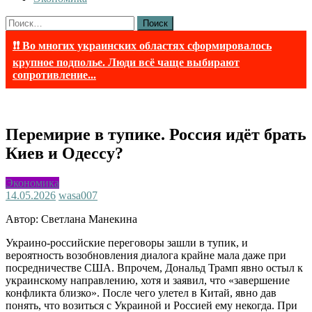
Найти:
❗❗ Во многих украинских областях сформировалось
крупное подполье. Люди всё чаще выбирают
сопротивление...
Перемирие в тупике. Россия идёт брать
Киев и Одессу?
Экономика
14.05.2026
wasa007
Автор: Светлана Манекина
Украино-российские переговоры зашли в тупик, и
вероятность возобновления диалога крайне мала даже при
посредничестве США. Впрочем, Дональд Трамп явно остыл к
украинскому направлению, хотя и заявил, что «завершение
конфликта близко». После чего улетел в Китай, явно дав
понять, что возиться с Украиной и Россией ему некогда. При