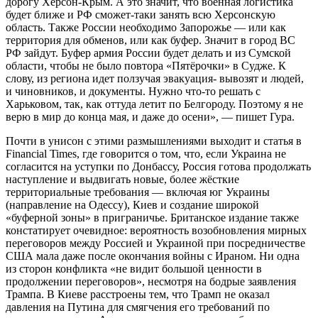
дорогу Херсон-Крым. А это значит, что военная логистика
будет ближе и РФ сможет-таки занять всю Херсонскую
область. Также России необходимо Запорожье — или как
территория для обменов, или как буфер. Значит в город ВС
РФ зайдут. Буфер армия России будет делать и из Сумской
области, чтобы не было повтора «Пятёрочки» в Судже. К
слову, из региона идет ползучая эвакуация- вывозят и людей,
и чиновников, и документы. Нужно что-то решать с
Харьковом, так, как оттуда летит по Белгороду. Поэтому я не
верю в мир до конца мая, и даже до осени», — пишет Гура.
Почти в унисон с этими размышлениями выходит и статья в
Financial Times, где говорится о том, что, если Украина не
согласится на уступки по Донбассу, Россия готова продолжать
наступление и выдвигать новые, более жёсткие
территориальные требования — включая юг Украины
(направление на Одессу), Киев и создание широкой
«буферной зоны» в приграничье. Британское издание также
констатирует очевидное: вероятность возобновления мирных
переговоров между Россией и Украиной при посредничестве
США мала даже после окончания войны с Ираном. Ни одна
из сторон конфликта «не видит большой ценности в
продолжении переговоров», несмотря на бодрые заявления
Трампа. В Киеве расстроены тем, что Трамп не оказал
давления на Путина для смягчения его требований по