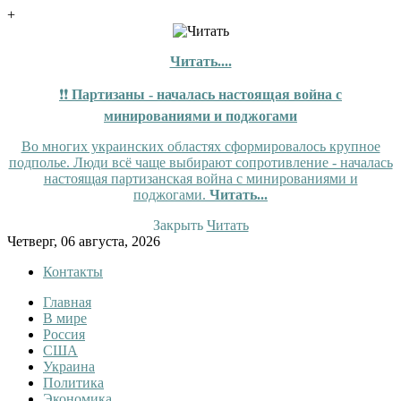
+
Читать....
❗❗
Партизаны - началась настоящая война с
минированиями и поджогами
Во многих украинских областях сформировалось крупное
подполье. Люди всё чаще выбирают сопротивление - началась
настоящая партизанская война с минированиями и
поджогами.
Читать...
Закрыть
Читать
Skip
Четверг, 06 августа, 2026
to
Контакты
content
Главная
InfoRuss
InfoRuss — Новости
В мире
Россия
США
Украина
Политика
Экономика