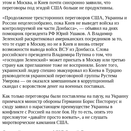
этом и Москва, и Киев почти синхронно заявили, что
переговоры под эгидой США больше не продуктивны.
«Продолжение трехсторонних переговоров США, Украины и
России нецелесообразно, пока Киев не выведет войска из
контролируемой им части Донбасса», — объявил на днях
помощник президента РФ Юрий Ушаков. А Владимир
Зеленский раскритиковал американских посредников за то,
что те ездят в Москву, но не в Киев и вновь отверг
возможности вывода войск ВСУ из Донбасса. Слова
российского президента Владимира Путина о том, что
«господин Зеленский» может приехать в Москву или третью
страну как приглашение тоже не восприняли. Более того,
украинский лидер спешно эвакуировал из Киева в Турцию
руководителя украинской переговорной группы Рустема
Умерова — он оказался замешанным в коррупционный
скандал с воровством денег на военных поставках.
Как только переговоры были поставлены на паузу, на Украину
примчался министр обороны Германии Борис Писториус и
сходу заявил о нарастающем преимуществе Украины в
конфликте с Россией на поле боя. Ну то есть, опять это
пресловутое «давайте просто воевать», а не слушать
миротворческие камлания США.