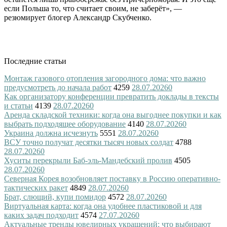
если Польша то, что считает своим, не заберёт», —
резюмирует блогер Александр Скубченко.
Последние статьи
Монтаж газового отопления загородного дома: что важно
предусмотреть до начала работ
4259
28.07.2026
0
Как организатору конференции превратить доклады в тексты
и статьи
4139
28.07.2026
0
Аренда складской техники: когда она выгоднее покупки и как
выбрать подходящее оборудование
4140
28.07.2026
0
Украина должна исчезнуть
5551
28.07.2026
0
ВСУ точно получат десятки тысяч новых солдат
4788
28.07.2026
0
Хуситы перекрыли Баб-эль-Мандебский пролив
4505
28.07.2026
0
Северная Корея возобновляет поставку в Россию оперативно-
тактических ракет
4849
28.07.2026
0
Брат, слющий, купи помидор
4572
28.07.2026
0
Виртуальная карта: когда она удобнее пластиковой и для
каких задач подходит
4574
27.07.2026
0
Актуальные тренды ювелирных украшений: что выбирают