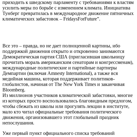
приходить к шведскому парламенту с требованиями к властям
усилить меры по борьбе с изменением климата. Инициатива
Тунберг превратилась в международное движение пятничных
климатических забастовок – FridaysForFuture”.
Все это – правда, но не дает полноценной картины, ибо
поддержкой движения открыто и откровенно занимаются
Демократическая партия США (пригласившая школьницу
прочитать мораль американским сенаторам и конгрессменам),
международные политические и партийные партнеры
Демпартии (включая Amnesty International), а также вся
медийная машина, которая поддерживает политиков-
глобалистов, начиная от The New York Times и заканчивая
Bloomberg.
Из миллионов участников климатической забастовки, многие
из которых просто воспользовались благовидным предлогом,
чтобы сбежать из школы или прогулять лекции в институте,
мало кто читал официальные требования политического
движения, организовавшего этот глобальный праздник
непослушания.
Уже первый пункт официального списка требований