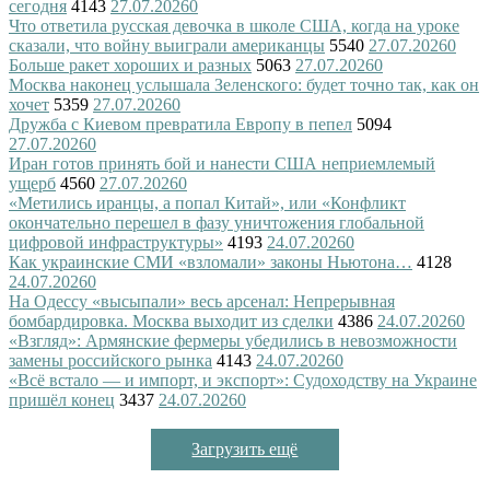
сегодня
4143
27.07.2026
0
Что ответила русская девочка в школе США, когда на уроке
сказали, что войну выиграли американцы
5540
27.07.2026
0
Больше ракет хороших и разных
5063
27.07.2026
0
Москва наконец услышала Зеленского: будет точно так, как он
хочет
5359
27.07.2026
0
Дружба с Киевом превратила Европу в пепел
5094
27.07.2026
0
Иран готов принять бой и нанести США неприемлемый
ущерб
4560
27.07.2026
0
«Метились иранцы, а попал Китай», или «Конфликт
окончательно перешел в фазу уничтожения глобальной
цифровой инфраструктуры»
4193
24.07.2026
0
Как украинские СМИ «взломали» законы Ньютона…
4128
24.07.2026
0
На Одессу «высыпали» весь арсенал: Непрерывная
бомбардировка. Москва выходит из сделки
4386
24.07.2026
0
«Взгляд»: Армянские фермеры убедились в невозможности
замены российского рынка
4143
24.07.2026
0
«Всё встало — и импорт, и экспорт»: Судоходству на Украине
пришёл конец
3437
24.07.2026
0
Загрузить ещё