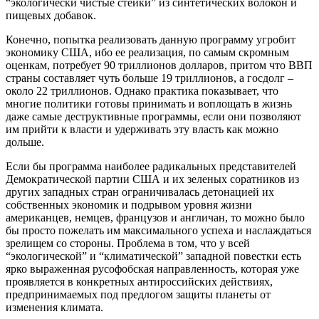
“экологически чистые стейки” из синтетических волокон и
пищевых добавок.
Конечно, попытка реализовать данную программу угробит
экономику США, ибо ее реализация, по самым скромным
оценкам, потребует 90 триллионов долларов, притом что ВВП
страны составляет чуть больше 19 триллионов, а госдолг –
около 22 триллионов. Однако практика показывает, что
многие политики готовы принимать и воплощать в жизнь
даже самые деструктивные программы, если они позволяют
им прийти к власти и удерживать эту власть как можно
дольше.
Если бы программа наиболее радикальных представителей
Демократической партии США и их зеленых соратников из
других западных стран ограничивалась детонацией их
собственных экономик и подрывом уровня жизни
американцев, немцев, французов и англичан, то можно было
бы просто пожелать им максимального успеха и наслаждаться
зрелищем со стороны. Проблема в том, что у всей
“экологической” и “климатической” западной повестки есть
ярко выраженная русофобская направленность, которая уже
проявляется в конкретных антироссийских действиях,
предпринимаемых под предлогом защиты планеты от
изменения климата.