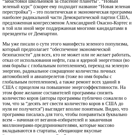
“забастовки школьников за спасение планеты”. “Новый
зеленый курс” (скорее ему подходит название “Новая зеленая
перестройка”) – это политическая и экономическая программа
наиболее радикальной части Демократической партии США,
предложенная конгрессменом Александрией Окасио-Кортес и
в той или иной мере поддержанная многими кандидатами в
президенты от Демпартии.
Мы уже писали о сути этого манифеста зеленого популизма,
который предполагает “обеспечение экономической
безопасности” для всех, кто не может или не желает работать,
отказ от использования нефти, газа и ядерной энергетики (во
имя борьбы с глобальным потеплением), переход на зеленую
энергию, радикальное сокращение количества личных
автомобилей и авиаперелетов (тоже во имя борьбы с
глобальным потеплением), а также ремонт всех зданий в
США с прицелом на повышение энергоэффективности. На
этом фоне желание составителей программы снизить
количество коров (авторы программы публично сожалели о
том, что за “десять лет свести количество коров в США до
нуля не получится”) выглядит вполне понятным. Видно, что
программа писалась для того, чтобы понравиться буквально
всем – начиная от веганов-избирателей и заканчивая
миллионерами-предпринимателями, которые массово
вкладываются в стартапы, обещающие вкусные