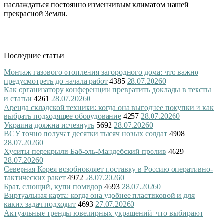
наслаждаться постоянно изменчивым климатом нашей
прекрасной Земли.
Последние статьи
Монтаж газового отопления загородного дома: что важно
предусмотреть до начала работ
4385
28.07.2026
0
Как организатору конференции превратить доклады в тексты
и статьи
4261
28.07.2026
0
Аренда складской техники: когда она выгоднее покупки и как
выбрать подходящее оборудование
4257
28.07.2026
0
Украина должна исчезнуть
5692
28.07.2026
0
ВСУ точно получат десятки тысяч новых солдат
4908
28.07.2026
0
Хуситы перекрыли Баб-эль-Мандебский пролив
4629
28.07.2026
0
Северная Корея возобновляет поставку в Россию оперативно-
тактических ракет
4972
28.07.2026
0
Брат, слющий, купи помидор
4693
28.07.2026
0
Виртуальная карта: когда она удобнее пластиковой и для
каких задач подходит
4693
27.07.2026
0
Актуальные тренды ювелирных украшений: что выбирают