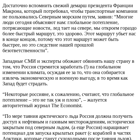
Достаточно вспомнить свежий демарш президента Франции
Макрона, который потребовал, чтобы транспортные компании
не пользовались Северным морским путем, заявив: “Многие
люди сегодня объясняют нам: глобальное потепление,
потрясающие новости, лед тает на севере, мы откроем гораздо
более быстрый маршрут, это здорово. Этот маршрут убьет нас
в конце концов, потому что этот маршрут может быть
быстрее, но это следствие нашей прошлой
безответственности”.
Западные СМИ и эксперты обожают обвинять нашу страну в
том, что Россия стремится заработать (!) на глобальном
изменении климата, осуждая ее за то, что она собирается
извлечь экономическую и военную выгоду, в то время как
Запад будет страдать.
“Некоторые россияне, к сожалению, считают, что глобальное
потепление – это не так уж и плохо”, – жалуется
авторитетный журнал The Economist.
“По мере таяния арктического льда Россия должна получить
доступ к нефтяным и газовым месторождениям, исторически
закрытым под северным льдом, (а еще Россия) наращивает
потенциал для запуска крылатых ракет (с кораблей в частях
Арктики, которые станут судоходными после таяния льдов),