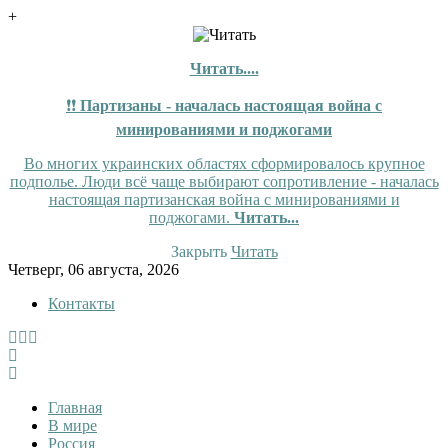
+
Читать....
❗❗
Партизаны - началась настоящая война с
минированиями и поджогами
Во многих украинских областях сформировалось крупное
подполье. Люди всё чаще выбирают сопротивление - началась
настоящая партизанская война с минированиями и
поджогами.
Читать...
Закрыть
Читать
Skip
Четверг, 06 августа, 2026
to
Контакты
content
InfoRuss
InfoRuss — Новости
Главная
В мире
Россия