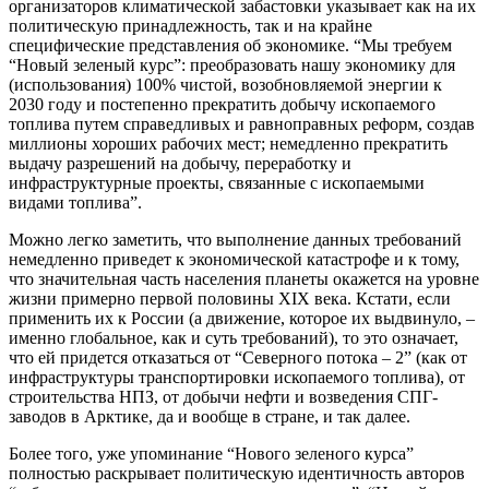
организаторов климатической забастовки указывает как на их
политическую принадлежность, так и на крайне
специфические представления об экономике. “Мы требуем
“Новый зеленый курс”: преобразовать нашу экономику для
(использования) 100% чистой, возобновляемой энергии к
2030 году и постепенно прекратить добычу ископаемого
топлива путем справедливых и равноправных реформ, создав
миллионы хороших рабочих мест; немедленно прекратить
выдачу разрешений на добычу, переработку и
инфраструктурные проекты, связанные с ископаемыми
видами топлива”.
Можно легко заметить, что выполнение данных требований
немедленно приведет к экономической катастрофе и к тому,
что значительная часть населения планеты окажется на уровне
жизни примерно первой половины XIX века. Кстати, если
применить их к России (а движение, которое их выдвинуло, –
именно глобальное, как и суть требований), то это означает,
что ей придется отказаться от “Северного потока – 2” (как от
инфраструктуры транспортировки ископаемого топлива), от
строительства НПЗ, от добычи нефти и возведения СПГ-
заводов в Арктике, да и вообще в стране, и так далее.
Более того, уже упоминание “Нового зеленого курса”
полностью раскрывает политическую идентичность авторов