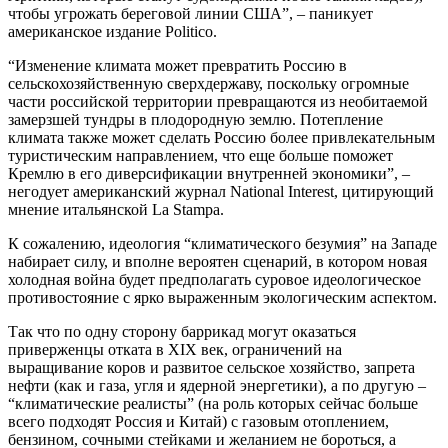
чтобы угрожать береговой линии США”, – паникует
американское издание Politico.
“Изменение климата может превратить Россию в
сельскохозяйственную сверхдержаву, поскольку огромные
части российской территории превращаются из необитаемой
замерзшей тундры в плодородную землю. Потепление
климата также может сделать Россию более привлекательным
туристическим направлением, что еще больше поможет
Кремлю в его диверсификации внутренней экономики”, –
негодует американский журнал National Interest, цитирующий
мнение итальянской La Stampa.
К сожалению, идеология “климатического безумия” на Западе
набирает силу, и вполне вероятен сценарий, в котором новая
холодная война будет предполагать суровое идеологическое
противостояние с ярко выраженным экологическим аспектом.
Так что по одну сторону баррикад могут оказаться
приверженцы отката в XIX век, ограничений на
выращивание коров и развитое сельское хозяйство, запрета
нефти (как и газа, угля и ядерной энергетики), а по другую –
“климатические реалисты” (на роль которых сейчас больше
всего подходят Россия и Китай) с газовым отоплением,
бензином, сочными стейками и желанием не бороться, а