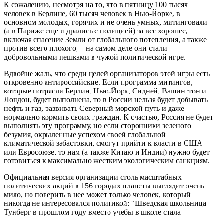
К сожалению, несмотря на то, что в пятницу 100 тысяч
человек в Берлине, 60 тысяч человек в Нью-Йорке, в
основном молодых, горячих и не очень умных, митинговали
(а в Париже еще и дрались с полицией) за все хорошее,
включая спасение Земли от глобального потепления, а также
против всего плохого, – на самом деле они стали
добровольными пешками в чужой политической игре.
Вдвойне жаль, что среди целей организаторов этой игры есть
откровенно антироссийские. Если программа митингов,
которые потрясли Берлин, Нью-Йорк, Сидней, Вашингтон и
Лондон, будет выполнена, то в России нельзя будет добывать
нефть и газ, развивать Северный морской путь и даже
нормально кормить своих граждан. К счастью, Россия не будет
выполнять эту программу, но если сторонники зеленого
безумия, окрыленные успехом своей глобальной
климатической забастовки, смогут прийти к власти в США
или Евросоюзе, то нам (а также Китаю и Индии) нужно будет
готовиться к максимально жестким экологическим санкциям.
Официальная версия организации столь масштабных
политических акций в 156 городах планеты выглядит очень
мило, но поверить в нее может только человек, который
никогда не интересовался политикой: “Шведская школьница
Тунберг в прошлом году вместо учебы в школе стала