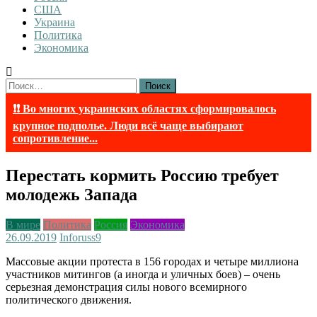
США
Украина
Политика
Экономика
Найти:
❗❗ Во многих украинских областях сформировалось
крупное подполье. Люди всё чаще выбирают
сопротивление...
Перестать кормить Россию требует
молодежь Запада
В мире
Политика
Россия
Экономика
26.09.2019
Inforuss
9
Массовые акции протеста в 156 городах и четыре миллиона
участников митингов (а иногда и уличных боев) – очень
серьезная демонстрация силы нового всемирного
политического движения.