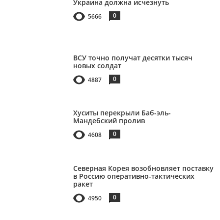
Украина должна исчезнуть
0
5666
ВСУ точно получат десятки тысяч
новых солдат
0
4887
Хуситы перекрыли Баб-эль-
Мандебский пролив
0
4608
Северная Корея возобновляет поставку
в Россию оперативно-тактических
ракет
0
4950