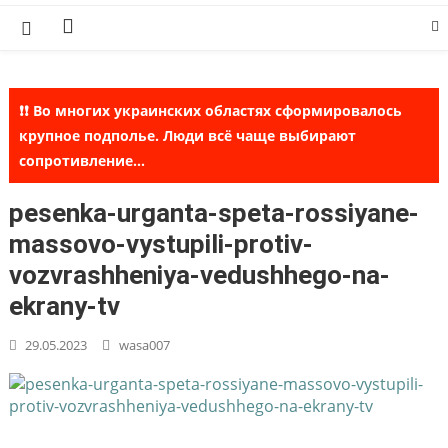
Skip
to
content
❗❗ Во многих украинских областях сформировалось
крупное подполье. Люди всё чаще выбирают
сопротивление...
pesenka-urganta-speta-rossiyane-
massovo-vystupili-protiv-
vozvrashheniya-vedushhego-na-
ekrany-tv
29.05.2023
wasa007