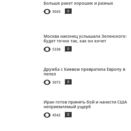
Больше ракет хороших и разных
0
5043
Москва наконец услышала Зеленского:
будет точно так, как он хочет
0
5338
Дружба с Киевом превратила Европу в
пепел
0
5073
Иран готов принять бой и нанести США
неприемлемый ущерб
0
4542