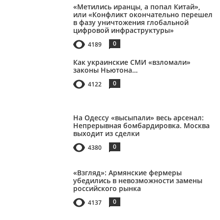
«Метились иранцы, а попал Китай»,
или «Конфликт окончательно перешел
в фазу уничтожения глобальной
цифровой инфраструктуры»
0
4189
Как украинские СМИ «взломали»
законы Ньютона…
0
4122
На Одессу «высыпали» весь арсенал:
Непрерывная бомбардировка. Москва
выходит из сделки
0
4380
«Взгляд»: Армянские фермеры
убедились в невозможности замены
российского рынка
0
4137