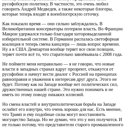
русофобскую политику. В частности, это очень любил
говорить Андрей Медведев, а также некоторые блогеры,
которые теперь входят в военблогерскую сеточку.
Как показало время — они сильно заблуждались. В
Великобритании консерваторы потеряли власть. Во Франции
Макрон удержался только благодаря хиторовыделанной
избирательной системе. В Германии распалась светофорная
коалиция и теперь смена канцлера — лишь вопрос времени.
Ну а в США Демпартия вообще теряет все свои позиции,
теряет почти всё то, что старательно завоёвывала с 2008 года.
Не поймите меня неправильно — я не говорю, что новые
власти в западных странах вдруг прозреют, откажутся от
русофобии и начнут вести диалог с Россией на принципах
равноправия и уважения к интересам друг друга. Этого не
будет. Потому как на Западе вообще нет политических сил,
дружественных нашей стране. Это нужно понимать и не
иметь по этому поводу никаких иллюзий.
Но смена властей и внутриполитическая борьба на Западе
ослабит его изнутри, что очень хорошо для нас. Есть мнение,
что Трамп и ему подобные силы могут восстановить
могущество Запада. Но не думаю, что это у них получится. И
не только потому, что представители старого промышленного