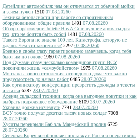
Детейлинг автомобиля: чем он отличается от обычной мойки
и зачем нужен
1510
07.08.2026
0
Техника безопасности при работе со строительным
оборудованием: общие правила
1491
07.08.2026
0
Обзор парфюмерии Juliette Has A Gun: лучшие ароматы для
тех, кто не боится быть собой
1481
07.08.2026
0
Такого Европа не видела 100 лет. Катастрофа, которую не
ждали. Чем это закончится?
2297
07.08.2026
0
Бревно в своём глазу гарантированно замечаешь, когда тебя
бьют им по голове
1960
07.08.2026
0
Под Сумами сразу несколько командиров групп ВСУ
покончили жизнь «самоубийством»
1975
07.08.2026
0
Монтаж газового отопления загородного дома: что важно
предусмотреть до начала работ
6485
28.07.2026
0
Как организатору конференции превратить доклады в тексты
и статьи
6287
28.07.2026
0
Аренда складской техники: когда она выгоднее покупки и как
выбрать подходящее оборудование
6109
28.07.2026
0
Украина должна исчезнуть
7791
28.07.2026
0
ВСУ точно получат десятки тысяч новых солдат
7008
28.07.2026
0
Хуситы перекрыли Баб-эль-Мандебский пролив
6725
28.07.2026
0
Северная Корея возобновляет поставку в Россию оперативно-