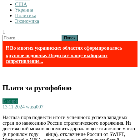
США
Украина
Политика
Экономика
Найти:
❗❗ Во многих украинских областях сформировалось
крупное подполье. Люди всё чаще выбирают
сопротивление...
Плата за русофобию
В мире
13.11.2024
wasa007
Настала пора подвести итоги успешного успеха западных
стран по нанесению России стратегического поражения. Из
достижений можно вспомнить дорожающее сливочное масло
(в прошлом году — яйца), отключение России от SWIFT,
Mastercard и VISA, а также запрет полётов российской