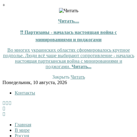
+
Читать....
❗❗
Партизаны - началась настоящая война с
минированиями и поджогами
Во многих украинских областях сформировалось крупное
подполье. Люди всё чаще выбирают сопротивление - началась
настоящая партизанская война с минированиями и
поджогами.
Читать...
Закрыть
Читать
Skip
Понедельник, 10 августа, 2026
to
Контакты
content
InfoRuss
InfoRuss — Новости
Главная
В мире
Россия