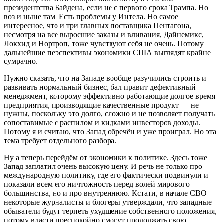
президентства Байдена, если не с первого срока Трампа. Но
воз и ныне там. Есть проблемы у Интела. Но самое
интересное, что и три главных поставщика Пентагона,
несмотря на все выросшие заказы и вливания, Дайнемикс,
Локхид и Нортроп, тоже чувствуют себя не очень. Потому
дальнейшие перспективы экономики США выглядят крайне
сумрачно.
Нужно сказать, что на Западе вообще разучились строить и
развивать нормальный бизнес, бал правит дефективный
менеджмент, которому эффективно работающие долгое время
предприятия, производящие качественные продукт — не
нужны, поскольку это долго, сложно и не позволяет получать
сопоставимые с распилом и кидками инвесторов доходы.
Потому я и считаю, что Запад обречён и уже проиграл. Но эта
тема требует отдельного разбора.
Ну а теперь перейдём от экономики к политике. Здесь тоже
Запад заплатил очень высокую цену. И речь не только про
международную политику, где его фактически подвинули и
показали всем его ничтожность перед волей мирового
большинства, но и про внутреннюю. Кстати, в начале СВО
некоторые журналисты и блогеры утверждали, что западные
обыватели будут терпеть ухудшение собственного положения,
потому власти преспокойно смогут продолжать свою