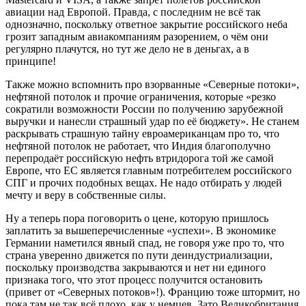
авиации над Европой. Правда, с последним не всё так
однозначно, поскольку ответное закрытие российского неба
грозит западным авиакомпаниям разорением, о чём они
регулярно плачутся, но тут же дело не в деньгах, а в
принципе!
Также можно вспомнить про взорванные «Северные потоки»,
нефтяной потолок и прочие ограничения, которые «резко
сократили возможности России по получению зарубежной
выручки и нанесли страшный удар по её бюджету». Не станем
раскрывать страшную тайну евроамериканцам про то, что
нефтяной потолок не работает, что Индия благополучно
перепродаёт российскую нефть втридорога той же самой
Европе, что ЕС является главным потребителем российского
СПГ и прочих подобных вещах. Не надо отбирать у людей
мечту и веру в собственные силы.
Ну а теперь пора поговорить о цене, которую пришлось
заплатить за вышеперечисленные «успехи». В экономике
Германии наметился явный спад, не говоря уже про то, что
страна уверенно движется по пути деиндустриализации,
поскольку производства закрываются и нет ни единого
признака того, что этот процесс получится остановить
(привет от «Северных потоков»!). Францию тоже штормит, но
пока там не так всё плохо, как у немцев. Зато Великобритания