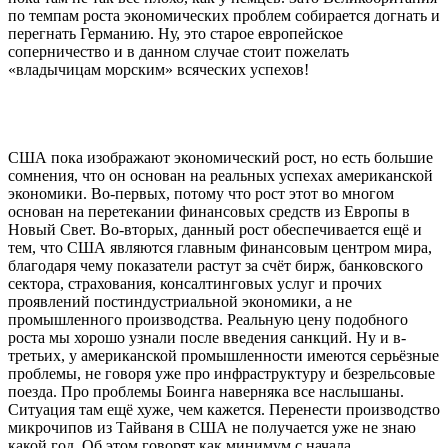
по темпам роста экономических проблем собирается догнать и
перегнать Германию. Ну, это старое европейское
соперничество и в данном случае стоит пожелать
«владычицам морским» всяческих успехов!
США пока изображают экономический рост, но есть большие
сомнения, что он основан на реальных успехах американской
экономики. Во-первых, потому что рост этот во многом
основан на перетекании финансовых средств из Европы в
Новый Свет. Во-вторых, данный рост обеспечивается ещё и
тем, что США являются главным финансовым центром мира,
благодаря чему показатели растут за счёт бирж, банковского
сектора, страхования, консалтинговых услуг и прочих
проявлений постиндустриальной экономики, а не
промышленного производства. Реальную цену подобного
роста мы хорошо узнали после введения санкций. Ну и в-
третьих, у американской промышленности имеются серьёзные
проблемы, не говоря уже про инфраструктуру и безрельсовые
поезда. Про проблемы Боинга наверняка все наслышаны.
Ситуация там ещё хуже, чем кажется. Перенести производство
микрочипов из Тайваня в США не получается уже не знаю
какой год. Об этом говорят как минимум с начала