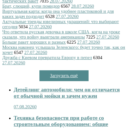
тактических ракет
7035
28.07.2026
0
Брат, слющий, купи помидор
6567
28.07.2026
0
Виртуальная карта: когда она удобнее пластиковой и для
каких задач подходит
6528
27.07.2026
0
Актуальные тренды ювелирных украшений: что выбирают
сегодня
5034
27.07.2026
0
Что ответила русская девочка в школе США, когда на уроке
сказали, что войну выиграли американцы
7225
27.07.2026
0
Больше ракет хороших и разных
6225
27.07.2026
0
Москва наконец услышала Зеленского: будет точно так, как он
хочет
6547
27.07.2026
0
Дружба с Киевом превратила Европу в пепел
6304
27.07.2026
0
Загрузить ещё
Детейлинг автомобиля: чем он отличается
от обычной мойки и зачем нужен
07.08.2026
0
Техника безопасности при работе со
строительным оборудованием: общие