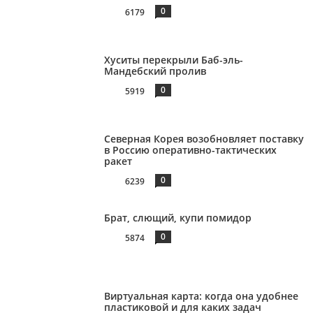
0
6179
Хуситы перекрыли Баб-эль-
Мандебский пролив
0
5919
Северная Корея возобновляет поставку
в Россию оперативно-тактических
ракет
0
6239
Брат, слющий, купи помидор
0
5874
Виртуальная карта: когда она удобнее
пластиковой и для каких задач