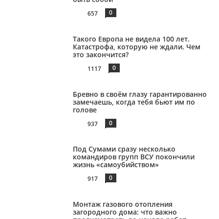
0
657
Такого Европа не видела 100 лет.
Катастрофа, которую не ждали. Чем
это закончится?
0
1117
Бревно в своём глазу гарантированно
замечаешь, когда тебя бьют им по
голове
0
937
Под Сумами сразу несколько
командиров групп ВСУ покончили
жизнь «самоубийством»
0
917
Монтаж газового отопления
загородного дома: что важно