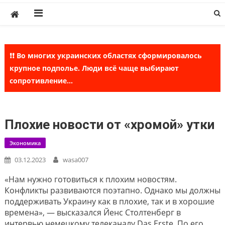
Skip
to
content
❗❗ Во многих украинских областях сформировалось
крупное подполье. Люди всё чаще выбирают
сопротивление...
Плохие новости от «хромой» утки
Экономика
03.12.2023
wasa007
«Нам нужно готовиться к плохим новостям.
Конфликты развиваются поэтапно. Однако мы должны
поддерживать Украину как в плохие, так и в хорошие
времена», — высказался Йенс Столтенберг в
интервью немецкому телеканалу Das Erste. По его