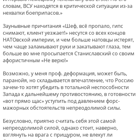
словам, ВСУ находятся в критической ситуации из-за
нехватки боеприпасов.»
Заунывные причитания «Шеф, всё пропало, гипс
снимают, клиент уезжает!» несутся со всех концов
НАТОвской империи, и чем больше натовцы истерят,
чем чаще заламывают руки и закатывают глаза, тем
больше во мне просыпается Станиславский со своим
афористичным «Не верю!»
Возможно, у меня проф. деформация, может быть,
паранойя, но складывается впечатление, что Россию
зачем-то хотят убедить в тотальной неспособности
Запада к дальнейшему противостоянию, в готовности
«вот прямо щас» уступить под давлением форс-
мажорных обстоятельств непреодолимой силы.
Безусловно, приятно считать себя этой самой
непреодолимой силой, однако стоит, наверно,
взглянуть на врага с прищуром, не влекут ли