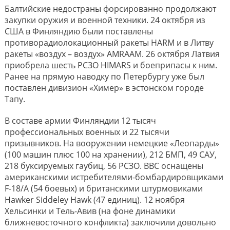
Балтийские недостраны форсированно продолжают
закупки оружия и военной техники. 24 октября из
США в Финляндию были поставлены
противорадиолокационный ракеты HARM и в Литву
ракеты «воздух – воздух» AMRAAM. 26 октября Латвия
приобрела шесть РСЗО HIMARS и боеприпасы к ним.
Ранее на прямую наводку по Петербургу уже был
поставлен дивизион «Химер» в эстонском городе
Тапу.
В составе армии Финляндии 12 тысяч
профессиональных военных и 22 тысячи
призывников. На вооружении немецкие «Леопарды»
(100 машин плюс 100 на хранении), 212 БМП, 49 САУ,
218 буксируемых гаубиц, 56 РСЗО. ВВС оснащены
американскими истребителями-бомбардировщиками
F-18/А (54 боевых) и британскими штурмовиками
Hawker Siddeley Hawk (47 единиц). 12 ноября
Хельсинки и Тель-Авив (на фоне динамики
ближневосточного конфликта) заключили довольно