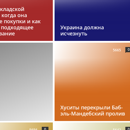
складской
 когда она
 покупки и как
 подходящее
Украина должна
вание
исчезнуть
0
5665
Хуситы перекрыли Баб-
эль-Мандебский пролив
0
0
5656
5642