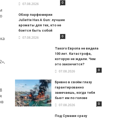
0
07.08.2026
ем
Обзор парфюмерии
но
Juliette Has A Gun: лучшие
ароматы для тех, кто не
боится быть собой
0
07.08.2026
ека
Такого Европа не видела
100 лет. Катастрофа,
которую не ждали. Чем
2»,
это закончится?
0
07.08.2026
Бревно в своём глазу
гарантированно
8
замечаешь, когда тебя
я
бьют им по голове
ов
0
07.08.2026
Под Сумами сразу