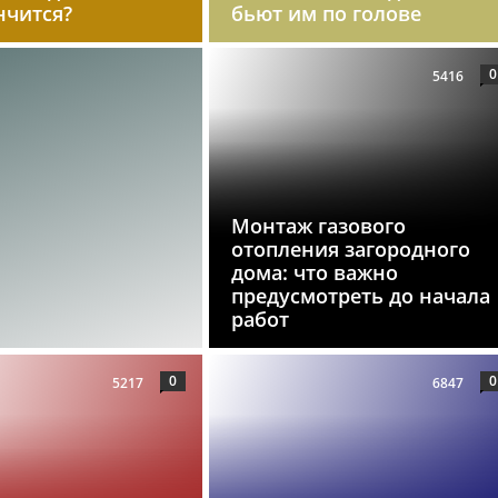
нчится?
бьют им по голове
0
5416
Монтаж газового
отопления загородного
дома: что важно
предусмотреть до начала
работ
0
0
5217
6847