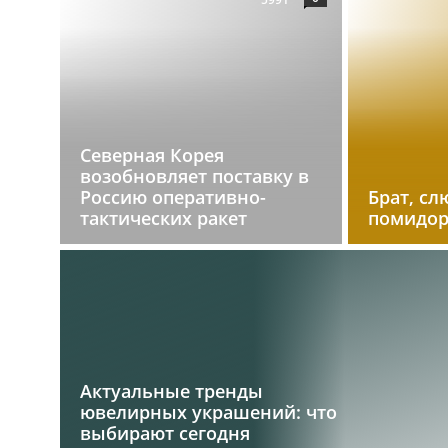
Северная Корея
возобновляет поставку в
Россию оперативно-
Брат, сл
тактических ракет
помидо
Актуальные тренды
ювелирных украшений: что
выбирают сегодня