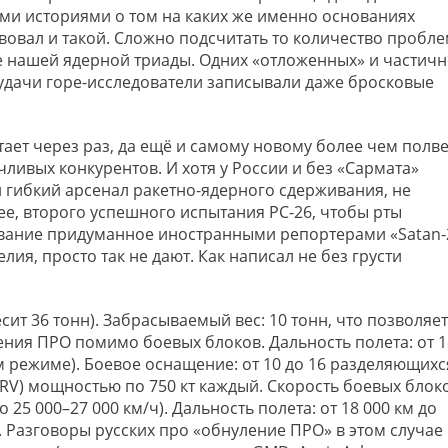
ыми историями о том на каких же именно основаниях
твовал и такой. Сложно подсчитать то количество пробл
е нашей ядерной триады. Одних «отложенных» и частич
еудачи горе-исследователи записывали даже бросковые
етает через раз, да ещё и самому новому более чем полв
ливых конкурентов. И хотя у России и без «Сармата»
гибкий арсенал ракетно-ядерного сдерживания, не
нее, второго успешного испытания РС-26, чтобы рты
звание придуманное иностранными репортерами «Satan-
я, просто так не дают. Как написал не без грусти
сит 36 тонн). Забрасываемый вес: 10 тонн, что позволяет
ния ПРО помимо боевых блоков. Дальность полета: от 1
ом режиме). Боевое оснащение: от 10 до 16 разделяющихс
RV) мощностью по 750 кт каждый. Скорость боевых блок
25 000–27 000 км/ч). Дальность полета: от 18 000 км до
. Разговоры русских про «обнуление ПРО» в этом случае