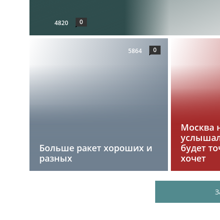
0
4820
0
5864
Москва 
услышал
Больше ракет хороших и
будет то
разных
хочет
З