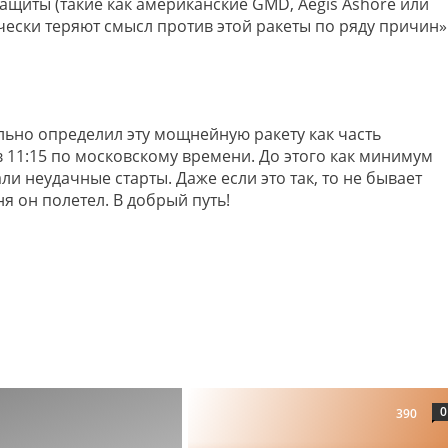
ащиты (такие как американские GMD, Aegis Ashore или
ески теряют смысл против этой ракеты по ряду причин»
льно определил эту мощнейную ракету как часть
в 11:15 по московскому времени. До этого как минимум
и неудачные старты. Даже если это так, то не бывает
ня он полетел. В добрый путь!
0
390