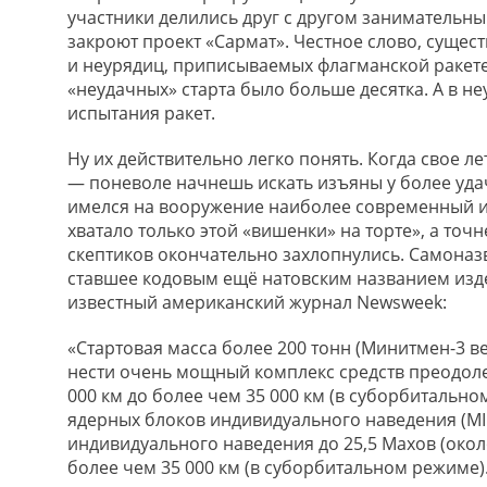
участники делились друг с другом занимательн
закроют проект «Сармат». Честное слово, сущес
и неурядиц, приписываемых флагманской ракет
«неудачных» старта было больше десятка. А в н
испытания ракет.
Ну их действительно легко понять. Когда свое л
— поневоле начнешь искать изъяны у более удач
имелся на вооружение наиболее современный и 
хватало только этой «вишенки» на торте», а точ
скептиков окончательно захлопнулись. Самона
ставшее кодовым ещё натовским названием издели
известный американский журнал Newsweek:
«Стартовая масса более 200 тонн (Минитмен-3 ве
нести очень мощный комплекс средств преодоле
000 км до более чем 35 000 км (в суборбитальн
ядерных блоков индивидуального наведения (MI
индивидуального наведения до 25,5 Махов (около 
более чем 35 000 км (в суборбитальном режиме)