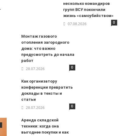
несколько командиров
.
групп ВСУ покончили
жизнь «самоубийством»
0
07.08.2026
Монтаж газового
отопления загородного
дома: что важно
предусмотреть до начала
работ
0
28.07.2026
Как организатору
конференции превратить
доклады в тексты и
статьи
0
28.07.2026
Аренда складской
техники: когда она
выгоднее покупки и как