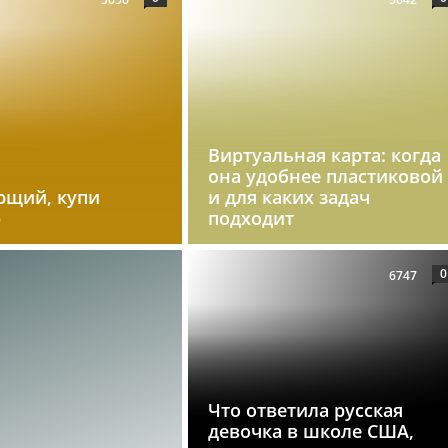
Виртуальная карта: когда
она удобнее пластиковой
ющий, купи
и для каких задач
р
подходит
0
6747
Что ответила русская
девочка в школе США,