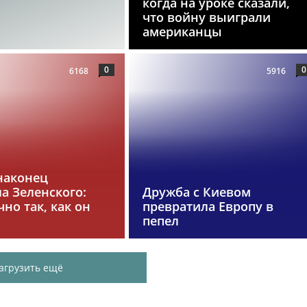
когда на уроке сказали,
что войну выиграли
американцы
0
0
6168
5916
наконец
а Зеленского:
Дружба с Киевом
чно так, как он
превратила Европу в
пепел
агрузить ещё