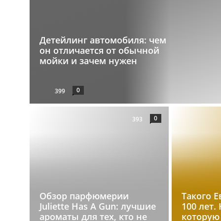
Детейлинг автомобиля: чем
он отличается от обычной
мойки и зачем нужен
0
399
0
393
Обзор парфюмерии
Такого Е
Juliette Has A Gun: лучшие
100 лет.
ароматы для тех, кто не
которую