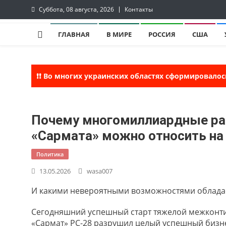
Skip
Суббота, 08 августа, 2026
Контакты
to
InfoRuss
InfoRuss — Новости
content
ГЛАВНАЯ
В МИРЕ
РОССИЯ
США
❗❗ Во многих украинских областях сформировалос
Почему многомиллиардные ра
«Сармата» можно относить на
Политика
13.05.2026
wasa007
И какими невероятными возможностями обладае
Сегодняшний успешный старт тяжелой межконти
«Сармат» РС-28 разрушил целый успешный бизне