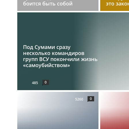
боится быть собой
это зако
Под Сумами сразу
несколько командиров
групп ВСУ покончили жизнь
«самоубийством»
0
485
0
5260