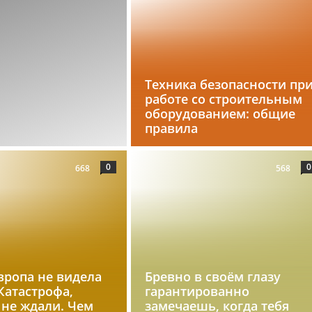
Техника безопасности пр
работе со строительным
оборудованием: общие
правила
0
0
668
568
вропа не видела
Бревно в своём глазу
 Катастрофа,
гарантированно
 не ждали. Чем
замечаешь, когда тебя