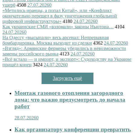
ущерб
4508
27.07.2026
0
«Метились иранцы, а попал Китай», или «Конфликт
окончательно перешел в фазу уничтожения глобальной
цифровой инфраструктуры»
4180
24.07.2026
0
Как украинские СМИ «взломали» законы Ньютона…
4104
24.07.2026
0
На Одессу «высыпали» весь арсенал: Непрерывная
бомбардировка. Москва выходит из сделки
4362
24.07.2026
0
«Взгляд»: Армянские фермеры убедились в невозможности
замены российского рынка
4123
24.07.2026
0
«Всё встало — и импорт, и экспорт»: Судоходству на Украине
пришёл конец
3424
24.07.2026
0
Загрузить ещё
Монтаж газового отопления загородного
дома: что важно предусмотреть до начала
работ
28.07.2026
0
Как организатору конференции превратить