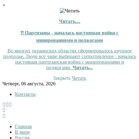
+
Читать....
❗❗
Партизаны - началась настоящая война с
минированиями и поджогами
Во многих украинских областях сформировалось крупное
подполье. Люди всё чаще выбирают сопротивление - началась
настоящая партизанская война с минированиями и
поджогами.
Читать...
Закрыть
Читать
Skip
Четверг, 06 августа, 2026
to
Контакты
content
InfoRuss
InfoRuss — Новости
Главная
В мире
Россия