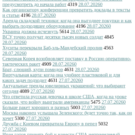
предусмотреть до начала работ
4319
28.07.2026
0
Как организатору конференции превратить доклады в тексты
и статьи
4196
28.07.2026
0
Аренда складской техники: когда она выгоднее покупки и как
выбрать подходящее оборудование
4196
28.07.2026
0
Украина должна исчезнуть
5614
28.07.2026
0
ВСУ точно получат десятки тысяч новых солдат
4845
28.07.2026
0
Хуситы перекрыли Баб-эль-Мандебский пролив
4563
28.07.2026
0
Северная Корея возобновляет поставку в Россию оперативно-
тактических ракет
4909
28.07.2026
0
Брат, слющий, купи помидор
4631
28.07.2026
0
Виртуальная карта: когда она удобнее пластиковой и для
каких задач подходит
4631
27.07.2026
0
Актуальные тренды ювелирных украшений: что выбирают
сегодня
4089
27.07.2026
0
Что ответила русская девочка в школе США, когда на уроке
сказали, что войну выиграли американцы
5475
27.07.2026
0
Больше ракет хороших и разных
5003
27.07.2026
0
Москва наконец услышала Зеленского: будет точно так, как он
хочет
5300
27.07.2026
0
Дружба с Киевом превратила Европу в пепел
5032
27.07.2026
0
Иран готов принять бой и нанести США неприемлемый