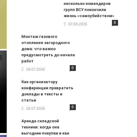
несколько командиров
групп ВСУ покончили
жизнь «самоубийством»
0
07.08.2026
Монтаж газового
отопления загородного
дома: что важно
предусмотреть до начала
работ
0
28.07.2026
Как организатору
конференции превратить
доклады в тексты и
статьи
0
28.07.2026
Аренда складской
техники: когда она
выгоднее покупки и как