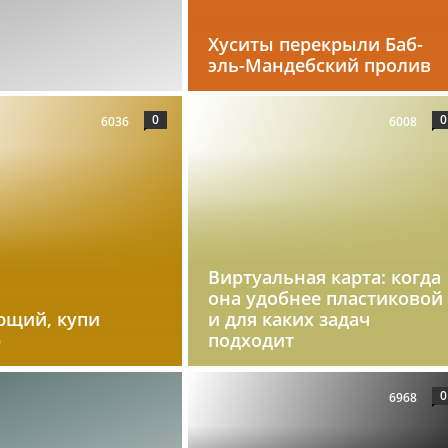
Хуситы перекрыли Баб-
эль-Мандебский пролив
0
0
6036
6008
Виртуальная карта: когда
она удобнее пластиковой
ющий, купи
и для каких задач
р
подходит
0
6968