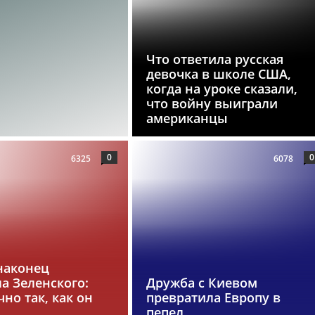
Что ответила русская
девочка в школе США,
когда на уроке сказали,
что войну выиграли
американцы
0
0
6325
6078
наконец
а Зеленского:
Дружба с Киевом
чно так, как он
превратила Европу в
пепел