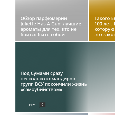
Обзор парфюмерии
Такого Е
Juliette Has A Gun: лучшие
100 лет.
ароматы для тех, кто не
которую
боится быть собой
это зако
Под Сумами сразу
несколько командиров
групп ВСУ покончили жизнь
«самоубийством»
0
1171