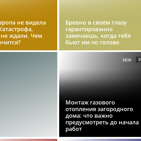
вропа не видела
Бревно в своём глазу
 Катастрофа,
гарантированно
 не ждали. Чем
замечаешь, когда тебя
нчится?
бьют им по голове
0
5839
Монтаж газового
отопления загородного
дома: что важно
предусмотреть до начала
работ