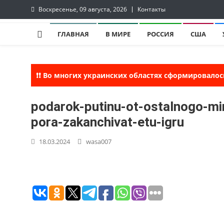
Skip
Воскресенье, 09 августа, 2026
Контакты
to
InfoRuss
InfoRuss — Новости
content
ГЛАВНАЯ
В МИРЕ
РОССИЯ
США
❗❗ Во многих украинских областях сформировалос
podarok-putinu-ot-ostalnogo-m
pora-zakanchivat-etu-igru
18.03.2024
wasa007