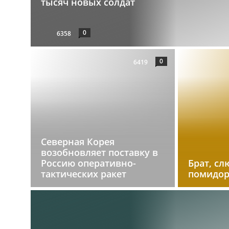
тысяч новых солдат
0
6358
0
6419
Северная Корея
возобновляет поставку в
Россию оперативно-
Брат, сл
тактических ракет
помидо