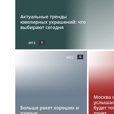
Актуальные тренды
ювелирных украшений: что
выбирают сегодня
0
4913
0
6012
Москва 
услышал
Больше ракет хороших и
будет то
разных
хочет