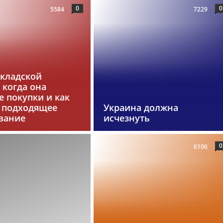
0
0
5584
7229
складской
 когда она
 покупки и как
 подходящее
Украина должна
вание
исчезнуть
0
6106