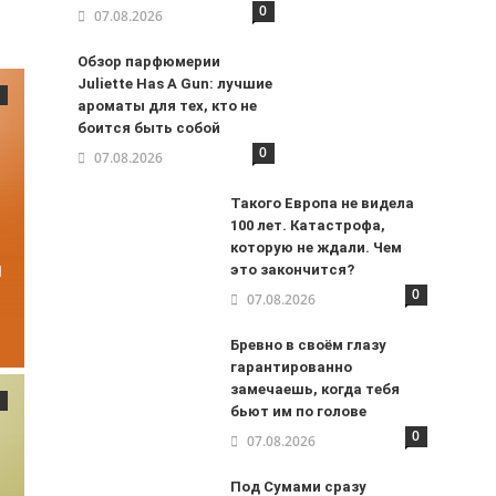
0
07.08.2026
Обзор парфюмерии
Juliette Has A Gun: лучшие
ароматы для тех, кто не
боится быть собой
0
07.08.2026
Такого Европа не видела
100 лет. Катастрофа,
которую не ждали. Чем
и
это закончится?
0
07.08.2026
Бревно в своём глазу
гарантированно
замечаешь, когда тебя
бьют им по голове
0
07.08.2026
Под Сумами сразу