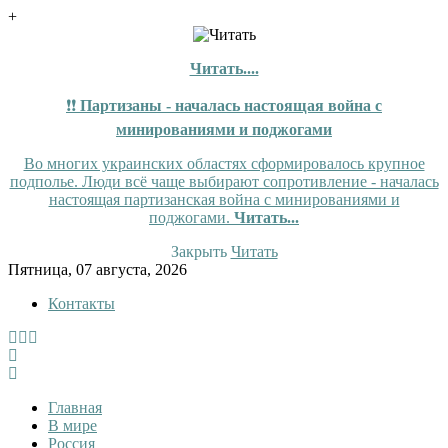
+
Читать....
❗❗
Партизаны - началась настоящая война с
минированиями и поджогами
Во многих украинских областях сформировалось крупное
подполье. Люди всё чаще выбирают сопротивление - началась
настоящая партизанская война с минированиями и
поджогами.
Читать...
Закрыть
Читать
Skip
Пятница, 07 августа, 2026
to
Контакты
content
InfoRuss
InfoRuss — Новости
Главная
В мире
Россия