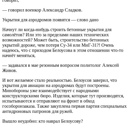
говорит,
— говорил военкор Александр Сладков.
Укрытия для аэродромов появятся — слово дано
Начнут ли когда-нибудь строить бетонные укрытия для
самолётов? Или это за пределами наших технических
возможностей? Может быть, строительство бетонных
укрытий дороже, чем потеря Су-34 или МиГ-31?! Очень
надеюсь, что с приходом Белоусова в этом отношении что-то
начнёт меняться,
— задавался в мае резонным вопросом политолог Алексей
Живов.
И вот желаемое стало реальностью. Белоусов заверил, что
укрытия для авиации на аэродромах будут построены.
Минобороны уже взаимодействует с народными
конструкторскими бюро. Изделия, которые тут производятся,
испытываются и отправляют на фронт в обход
гособоронзаказа. Также закуплена первая партия специальных
антидроновых патронов для ружей.
Вышло неудобно: кто наврал Белоусову?