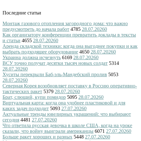
Последние статьи
Монтаж газового отопления загородного дома: что важно
предусмотреть до начала работ
4785
28.07.2026
0
Как организатору конференции превратить доклады в тексты
и статьи
4655
28.07.2026
0
Аренда складской техники: когда она выгоднее покупки и как
выбрать подходящее оборудование
4650
28.07.2026
0
Украина должна исчезнуть
6169
28.07.2026
0
ВСУ точно получат десятки тысяч новых солдат
5314
28.07.2026
0
Хуситы перекрыли Баб-эль-Мандебский пролив
5053
28.07.2026
0
Северная Корея возобновляет поставку в Россию оперативно-
тактических ракет
5379
28.07.2026
0
Брат, слющий, купи помидор
5095
28.07.2026
0
Виртуальная карта: когда она удобнее пластиковой и для
каких задач подходит
5093
27.07.2026
0
Актуальные тренды ювелирных украшений: что выбирают
сегодня
4481
27.07.2026
0
Что ответила русская девочка в школе США, когда на уроке
сказали, что войну выиграли американцы
6071
27.07.2026
0
Больше ракет хороших и разных
5448
27.07.2026
0