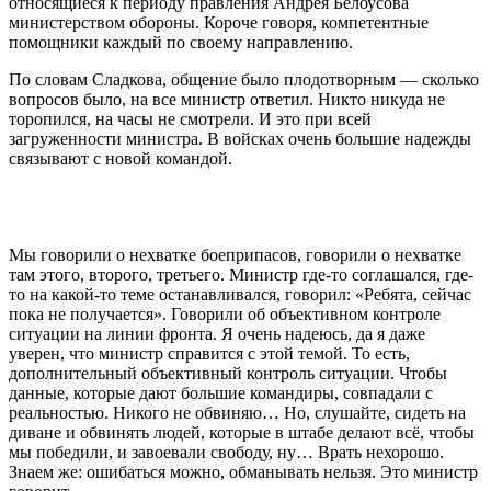
относящиеся к периоду правления Андрея Белоусова
министерством обороны. Короче говоря, компетентные
помощники каждый по своему направлению.
По словам Сладкова, общение было плодотворным — сколько
вопросов было, на все министр ответил. Никто никуда не
торопился, на часы не смотрели. И это при всей
загруженности министра. В войсках очень большие надежды
связывают с новой командой.
Мы говорили о нехватке боеприпасов, говорили о нехватке
там этого, второго, третьего. Министр где-то соглашался, где-
то на какой-то теме останавливался, говорил: «Ребята, сейчас
пока не получается». Говорили об объективном контроле
ситуации на линии фронта. Я очень надеюсь, да я даже
уверен, что министр справится с этой темой. То есть,
дополнительный объективный контроль ситуации. Чтобы
данные, которые дают большие командиры, совпадали с
реальностью. Никого не обвиняю… Но, слушайте, сидеть на
диване и обвинять людей, которые в штабе делают всё, чтобы
мы победили, и завоевали свободу, ну… Врать нехорошо.
Знаем же: ошибаться можно, обманывать нельзя. Это министр