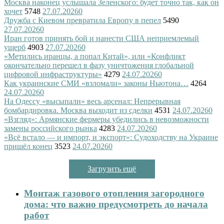
Москва наконец услышала Зеленского: будет точно так, как он
хочет
5748
27.07.2026
0
Дружба с Киевом превратила Европу в пепел
5490
27.07.2026
0
Иран готов принять бой и нанести США неприемлемый
ущерб
4903
27.07.2026
0
«Метились иранцы, а попал Китай», или «Конфликт
окончательно перешел в фазу уничтожения глобальной
цифровой инфраструктуры»
4279
24.07.2026
0
Как украинские СМИ «взломали» законы Ньютона…
4264
24.07.2026
0
На Одессу «высыпали» весь арсенал: Непрерывная
бомбардировка. Москва выходит из сделки
4531
24.07.2026
0
«Взгляд»: Армянские фермеры убедились в невозможности
замены российского рынка
4283
24.07.2026
0
«Всё встало — и импорт, и экспорт»: Судоходству на Украине
пришёл конец
3523
24.07.2026
0
Загрузить ещё
Монтаж газового отопления загородного
дома: что важно предусмотреть до начала
работ