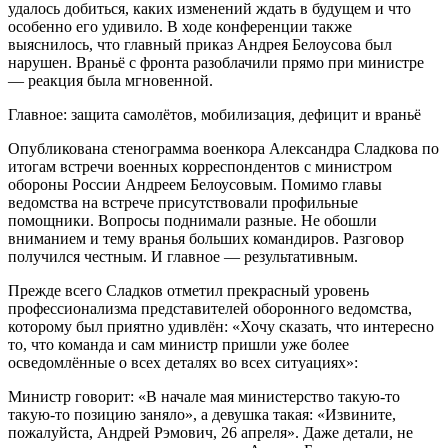
удалось добиться, каких изменений ждать в будущем и что
особенно его удивило. В ходе конференции также
выяснилось, что главный приказ Андрея Белоусова был
нарушен. Враньё с фронта разоблачили прямо при министре
— реакция была мгновенной.
Главное: защита самолётов, мобилизация, дефицит и враньё
Опубликована стенограмма военкора Александра Сладкова по
итогам встречи военных корреспондентов с министром
обороны России Андреем Белоусовым. Помимо главы
ведомства на встрече присутствовали профильные
помощники. Вопросы поднимали разные. Не обошли
вниманием и тему вранья больших командиров. Разговор
получился честным. И главное — результативным.
Прежде всего Сладков отметил прекрасный уровень
профессионализма представителей оборонного ведомства,
которому был приятно удивлён: «Хочу сказать, что интересно
то, что команда и сам министр пришли уже более
осведомлённые о всех деталях во всех ситуациях»:
Министр говорит: «В начале мая министерство такую-то
такую-то позицию заняло», а девушка такая: «Извините,
пожалуйста, Андрей Рэмович, 26 апреля». Даже детали, не