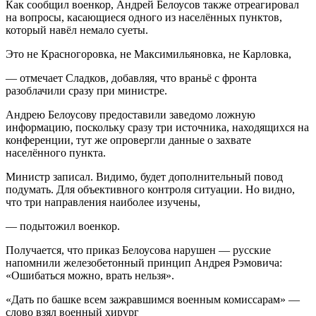
Как сообщил военкор, Андрей Белоусов также отреагировал
на вопросы, касающиеся одного из населённых пунктов,
который навёл немало суеты.
Это не Красногоровка, не Максимильяновка, не Карловка,
— отмечает Сладков, добавляя, что враньё с фронта
разоблачили сразу при министре.
Андрею Белоусову предоставили заведомо ложную
информацию, поскольку сразу три источника, находящихся на
конференции, тут же опровергли данные о захвате
населённого пункта.
Министр записал. Видимо, будет дополнительный повод
подумать. Для объективного контроля ситуации. Но видно,
что три направления наиболее изучены,
— подытожил военкор.
Получается, что приказ Белоусова нарушен — русские
напомнили железобетонный принцип Андрея Рэмовича:
«Ошибаться можно, врать нельзя».
«Дать по башке всем зажравшимся военным комиссарам» —
слово взял военный хирург