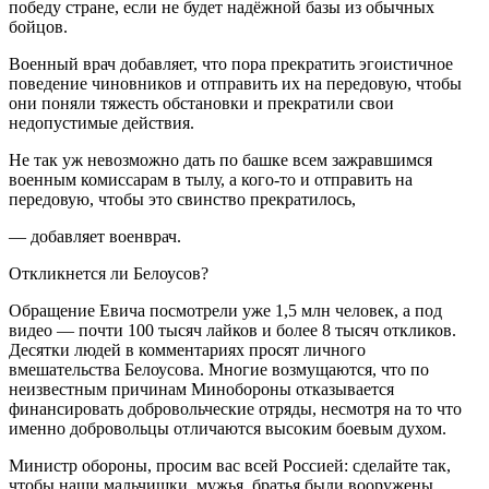
победу стране, если не будет надёжной базы из обычных
бойцов.
Военный врач добавляет, что пора прекратить эгоистичное
поведение чиновников и отправить их на передовую, чтобы
они поняли тяжесть обстановки и прекратили свои
недопустимые действия.
Не так уж невозможно дать по башке всем зажравшимся
военным комиссарам в тылу, а кого-то и отправить на
передовую, чтобы это свинство прекратилось,
— добавляет военврач.
Откликнется ли Белоусов?
Обращение Евича посмотрели уже 1,5 млн человек, а под
видео — почти 100 тысяч лайков и более 8 тысяч откликов.
Десятки людей в комментариях просят личного
вмешательства Белоусова. Многие возмущаются, что по
неизвестным причинам Минобороны отказывается
финансировать добровольческие отряды, несмотря на то что
именно добровольцы отличаются высоким боевым духом.
Министр обороны, просим вас всей Россией: сделайте так,
чтобы наши мальчишки, мужья, братья были вооружены,