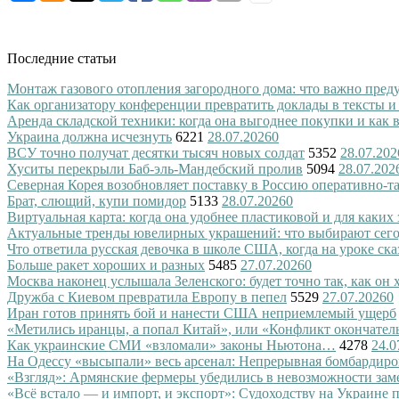
Последние статьи
Монтаж газового отопления загородного дома: что важно преду
Как организатору конференции превратить доклады в тексты и
Аренда складской техники: когда она выгоднее покупки и как
Украина должна исчезнуть
6221
28.07.2026
0
ВСУ точно получат десятки тысяч новых солдат
5352
28.07.202
Хуситы перекрыли Баб-эль-Мандебский пролив
5094
28.07.202
Северная Корея возобновляет поставку в Россию оперативно-т
Брат, слющий, купи помидор
5133
28.07.2026
0
Виртуальная карта: когда она удобнее пластиковой и для каких
Актуальные тренды ювелирных украшений: что выбирают сег
Что ответила русская девочка в школе США, когда на уроке ск
Больше ракет хороших и разных
5485
27.07.2026
0
Москва наконец услышала Зеленского: будет точно так, как он 
Дружба с Киевом превратила Европу в пепел
5529
27.07.2026
0
Иран готов принять бой и нанести США неприемлемый ущерб
«Метились иранцы, а попал Китай», или «Конфликт окончател
Как украинские СМИ «взломали» законы Ньютона…
4278
24.0
На Одессу «высыпали» весь арсенал: Непрерывная бомбардиро
«Взгляд»: Армянские фермеры убедились в невозможности зам
«Всё встало — и импорт, и экспорт»: Судоходству на Украине 