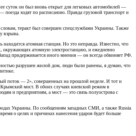
нее суток он был вновь открыт для легковых автомобилей —
— поезда ходят по расписанию. Правда грузовой транспорт и
о словам, теракт был совершен спецслужбами Украины. Также
у взрыва.
находится атомная станция. Но это неправда. Известно, что
ах, окружающих атомную электростанцию, и ежедневно
 Запад придерживается иного мнения — он всегда обвиняет РФ.
лностью разрушен жилой дом, люди были ранены, я думаю, что
литике.
ый поток — 2», совершенных на прошлой неделе. И тот и
 Крымский мост. В обоих случаях киевский режим в
юдям и предприятиям, а мост — это связь полуострова с
ородах Украины. По сообщениям западных СМИ, а также Russia
время о целях и причинах нанесения ударов будет больше