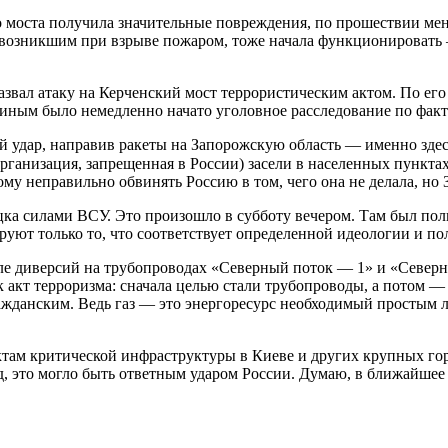
го моста получила значительные повреждения, по прошествии ме
я возникшим при взрыве пожаром, тоже начала функционировать 
азвал атаку на Керченский мост террористическим актом. По ег
иным было немедленно начато уголовное расследование по факт
удар, направив ракеты на Запорожскую область — именно здесь 
рганизация, запрещенная в России) засели в населенных пункт
му неправильно обвинять Россию в том, чего она не делала, но
ецка силами ВСУ. Это произошло в субботу вечером. Там был по
уют только то, что соответствует определенной идеологии и по
ле диверсий на трубопроводах «Северный поток — 1» и «Северн
 акт терроризма: сначала целью стали трубопроводы, а потом —
ажданским. Ведь газ — это энергоресурс необходимый простым л
ъектам критической инфраструктуры в Киеве и других крупных г
д, это могло быть ответным ударом России. Думаю, в ближайшее 