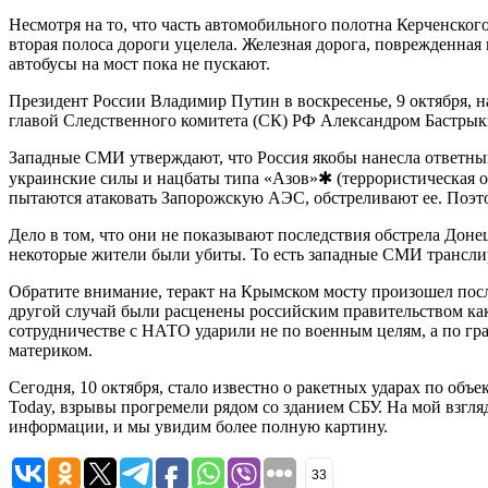
Несмотря на то, что часть автомобильного полотна Керченско
вторая полоса дороги уцелела. Железная дорога, поврежденна
автобусы на мост пока не пускают.
Президент России Владимир Путин в воскресенье, 9 октября, н
главой Следственного комитета (СК) РФ Александром Бастрык
Западные СМИ утверждают, что Россия якобы нанесла ответный 
украинские силы и нацбаты типа «Азов»✱ (террористическая о
пытаются атаковать Запорожскую АЭС, обстреливают ее. Поэто
Дело в том, что они не показывают последствия обстрела Дон
некоторые жители были убиты. То есть западные СМИ транслир
Обратите внимание, теракт на Крымском мосту произошел пос
другой случай были расценены российским правительством как
сотрудничестве с НАТО ударили не по военным целям, а по гр
материком.
Сегодня, 10 октября, стало известно о ракетных ударах по об
Today, взрывы прогремели рядом со зданием СБУ. На мой взгля
информации, и мы увидим более полную картину.
33