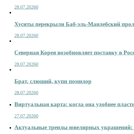
28.07.2026
0
Хуситы перекрыли Баб-эль-Мандебский про
28.07.2026
0
Северная Корея возобновляет поставку в Рос
28.07.2026
0
Брат, слющий, купи помидор
28.07.2026
0
Виртуальная карта: когда она удобнее пласт
27.07.2026
0
Актуальные тренды ювелирных украшений: 