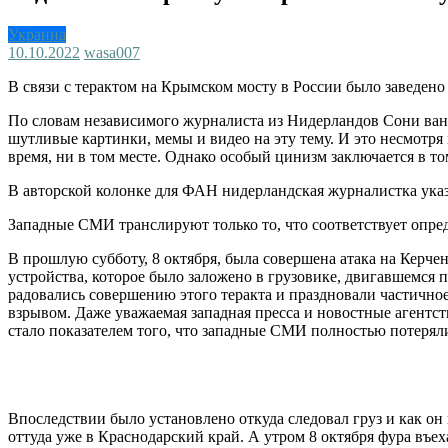
Украина
10.10.2022
wasa007
В связи с терактом на Крымском мосту в России было заведено
По словам независимого журналиста из Нидерландов Сони ван 
шутливые картинки, мемы и видео на эту тему. И это несмотря
время, ни в том месте. Однако особый цинизм заключается в т
В авторской колонке для ФАН нидерландская журналистка указ
Западные СМИ транслируют только то, что соответствует опре
В прошлую субботу, 8 октября, была совершена атака на Керч
устройства, которое было заложено в грузовике, двигавшемся 
радовались совершению этого теракта и праздновали частичное
взрывом. Даже уважаемая западная пресса и новостные агентст
стало показателем того, что западные СМИ полностью потеряли
Впоследствии было установлено откуда следовал груз и как о
оттуда уже в Краснодарский край. А утром 8 октября фура въех