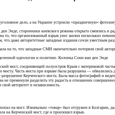
 уголовное дело, а на Украине устроили «праздничную» фотозон
ден Энде, сторонники киевского режима открыто смеялись и рад
 на то, что организованный взрыв унес жизни нескольких невинн
ом, что даже авторитетные западные издания сочли уместным раз
ала на то, что западные СМИ окончательно потеряли свой автори
деленной идеологии и политике. Колонка Сони ван ден Энде
енский мост, соединяющий полуостров Крым с материковой часть
по мосту. Часть моста при взрыве была разрушена — обвалились
 разрушение Керченского моста. Была масса фотографий и видео
ва не преминули разделить эту радость в отношении совершенног
 свой авторитет и независимость.
н попал на мост. Изначально «товар» был отгружен в Болгарии,
ала на Керченский мост, где и произошел взрыв.