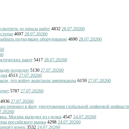
смотреть до начала работ
4832
28.07.2026
0
 статьи
4697
28.07.2026
0
 выбрать подходящее оборудование
4690
28.07.2026
0
6
0
6
0
актических ракет
5417
28.07.2026
0
 задач подходит
5130
27.07.2026
0
одня
4513
27.07.2026
0
азали, что войну выиграли американцы
6159
27.07.2026
0
хочет
5787
27.07.2026
0
4936
27.07.2026
0
ьно перешел в фазу уничтожения глобальной цифровой инфраст
7.2026
0
вка. Москва выходит из сделки
4547
24.07.2026
0
ены российского рынка
4298
24.07.2026
0
пришёл конец
3532
24.07.2026
0