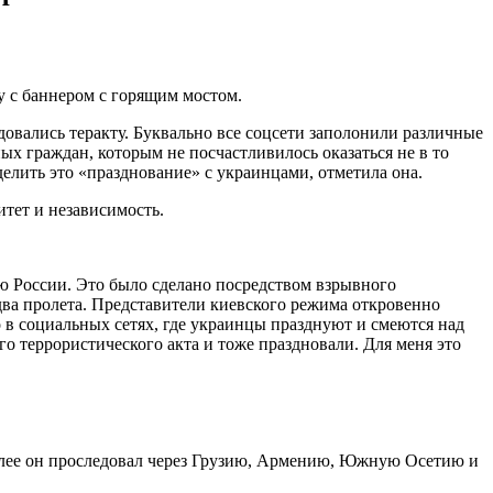
у с баннером с горящим мостом.
овались теракту. Буквально все соцсети заполонили различные
ых граждан, которым не посчастливилось оказаться не в то
делить это «празднование» с украинцами, отметила она.
тет и независимость.
ю России. Это было сделано посредством взрывного
 два пролета. Представители киевского режима откровенно
 в социальных сетях, где украинцы празднуют и смеются над
о террористического акта и тоже праздновали. Для меня это
 далее он проследовал через Грузию, Армению, Южную Осетию и