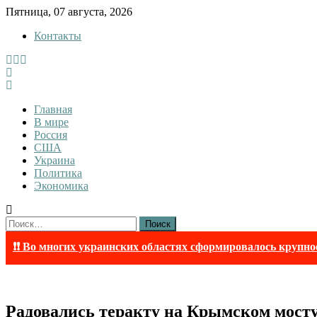
Skip
Пятница, 07 августа, 2026
to
Контакты
content
InfoRuss
InfoRuss — Новости
Главная
В мире
Россия
США
Украина
Политика
Экономика
Найти:
❗❗ Во многих украинских областях сформировалось крупно
Радовались теракту на Крымском мосту