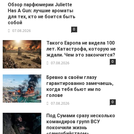
Обзор парфюмерии Juliette
Has A Gun: лучшие ароматы
для тех, кто не боится быть
собой
0
07.08.2026
Такого Европа не видела 100
лет. Катастрофа, которую не
ждали. Чем это закончится?
0
07.08.2026
Бревно в своём глазу
гарантированно замечаешь,
когда тебя бьют им по
голове
0
07.08.2026
Под Сумами сразу несколько
командиров групп ВСУ
покончили жизнь
«самоубийством»