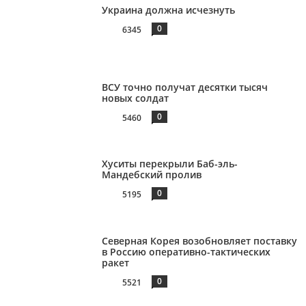
Украина должна исчезнуть
0
6345
ВСУ точно получат десятки тысяч
новых солдат
0
5460
Хуситы перекрыли Баб-эль-
Мандебский пролив
0
5195
Северная Корея возобновляет поставку
в Россию оперативно-тактических
ракет
0
5521