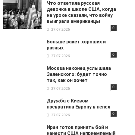
Что ответила русская
девочка в школе США, когда
на уроке сказали, что войну
выиграли американцы
0
27.07.2026
Больше ракет хороших и
разных
0
27.07.2026
Москва наконец услышала
Зеленского: будет точно
так, как он хочет
0
27.07.2026
Дружба с Киевом
превратила Европу в пепел
0
27.07.2026
Иран готов принять бой и
нанести США неприемлемый