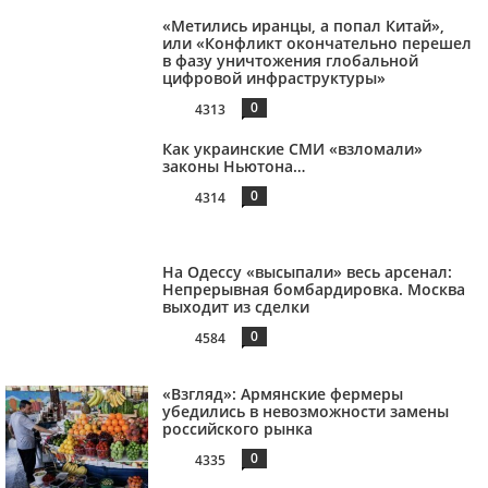
«Метились иранцы, а попал Китай»,
или «Конфликт окончательно перешел
в фазу уничтожения глобальной
цифровой инфраструктуры»
0
4313
Как украинские СМИ «взломали»
законы Ньютона…
0
4314
На Одессу «высыпали» весь арсенал:
Непрерывная бомбардировка. Москва
выходит из сделки
0
4584
«Взгляд»: Армянские фермеры
убедились в невозможности замены
российского рынка
0
4335