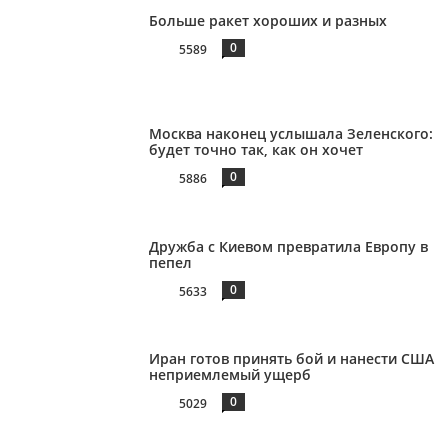
Больше ракет хороших и разных
0
5589
Москва наконец услышала Зеленского:
будет точно так, как он хочет
0
5886
Дружба с Киевом превратила Европу в
пепел
0
5633
Иран готов принять бой и нанести США
неприемлемый ущерб
0
5029