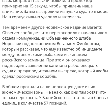
в 200 метрах от нас. Они включили прожектор
примерно на 15 секунд, чтобы привлечь наше
внимание. Затем выстрелили из пушки куда-​то в море.
Наш корпус сильно ударило и затрясло».
Тем временем другое норвежское издание Barents
Observer сообщает, что переговорило с начальником
отдела коммуникаций Объединённого штаба
Норвегии подполковником Вегардом Финбергом,
который рассказал, что ему известно об инциденте
между норвежскими рыбаками и экипажем
российского эсминца. При этом он отказался
подтвердить заявление капитана рыболовецкого
судна о предупредительном выстреле, который якобы
сделал российский корабль.
В общем прогнали наши норвежцев даже из их
экономической зоны. Не знаю, как они там хотят что-
то нам перекрыть. У Балтийского флота только боевых
единиц в количестве 57 позиций.