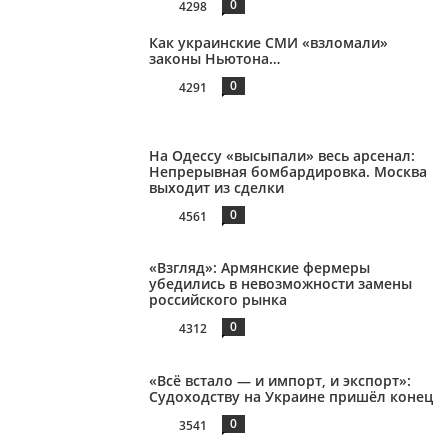
0
4298
Как украинские СМИ «взломали»
законы Ньютона…
0
4291
На Одессу «высыпали» весь арсенал:
Непрерывная бомбардировка. Москва
выходит из сделки
0
4561
«Взгляд»: Армянские фермеры
убедились в невозможности замены
российского рынка
0
4312
«Всё встало — и импорт, и экспорт»:
Судоходству на Украине пришёл конец
0
3541