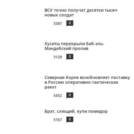
ВСУ точно получат десятки тысяч
новых солдат
0
5387
Хуситы перекрыли Баб-эль-
Мандебский пролив
0
5129
Северная Корея возобновляет поставку
в Россию оперативно-тактических
ракет
0
5452
Брат, слющий, купи помидор
0
5167