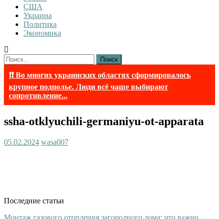
США
Украина
Политика
Экономика
Найти:
❗❗ Во многих украинских областях сформировалось
крупное подполье. Люди всё чаще выбирают
сопротивление...
ssha-otklyuchili-germaniyu-ot-apparata
05.02.2024
wasa007
Последние статьи
Монтаж газового отопления загородного дома: что важно