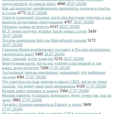
предусмотреть до начала работ
4908
28.07.2026
0
Как организатору конференции превратить доклады в тексты
и статьи
4773
28.07.2026
0
Аренда складской техники: когда она выгоднее покупки и как
выбрать подходящее оборудование
4767
28.07.2026
0
Украина должна исчезнуть
6315
28.07.2026
0
ВСУ точно получат десятки тысяч новых солдат
5430
28.07.2026
0
Хуситы перекрыли Баб-эль-Мандебский пролив
5172
28.07.2026
0
Северная Корея возобновляет поставку в Россию оперативно-
тактических ракет
5495
28.07.2026
0
Брат, слющий, купи помидор
5210
28.07.2026
0
Виртуальная карта: когда она удобнее пластиковой и для
каких задач подходит
5206
27.07.2026
0
Актуальные тренды ювелирных украшений: что выбирают
сегодня
4581
27.07.2026
0
Что ответила русская девочка в школе США, когда на уроке
сказали, что войну выиграли американцы
6320
27.07.2026
0
Больше ракет хороших и разных
5564
27.07.2026
0
Москва наконец услышала Зеленского: будет точно так, как он
хочет
5862
27.07.2026
0
Дружба с Киевом превратила Европу в пепел
5609
27.07.2026
0
Иран готов принять бой и нанести США неприемлемый