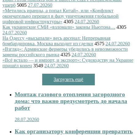
ущерб
5005
27.07.2026
0
«Метились иранцы, а попал Китай», или «Конфликт
окончательно перешел в фазу уничтожения глобальной
цифровой инфраструктуры»
4305
24.07.2026
0
Как украинские СМИ «взломали» законы Ньютона…
4305
24.07.2026
0
На Одессу «высыпали» весь арсенал: Непрерывная
бомбардировка. Москва выходит из сделки
4575
24.07.2026
0
«Взгляд»: Армянские фермеры убедились в невозможности
замены российского рынка
4325
24.07.2026
0
«Всё встало — и импорт, и экспорт»: Судоходству на Украине
пришёл конец
3549
24.07.2026
0
Загрузить ещё
Монтаж газового отопления загородного
дома: что важно предусмотреть до начала
работ
28.07.2026
0
Как организатору конференции превратить