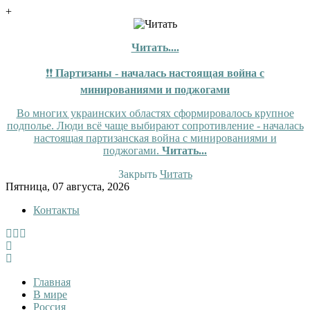
+
Читать....
❗❗
Партизаны - началась настоящая война с
минированиями и поджогами
Во многих украинских областях сформировалось крупное
подполье. Люди всё чаще выбирают сопротивление - началась
настоящая партизанская война с минированиями и
поджогами.
Читать...
Закрыть
Читать
Skip
Пятница, 07 августа, 2026
to
Контакты
content
InfoRuss
InfoRuss — Новости
Главная
В мире
Россия