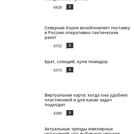
0
6426
Северная Корея возобновляет поставку
в Россию оперативно-тактических
ракет
0
6732
Брат, слющий, купи помидор
0
6315
Виртуальная карта: когда она удобнее
пластиковой и для каких задач
подходит
0
6280
Актуальные тренды ювелирных
украшений: что выбирают сегодня