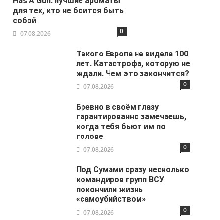
Has A Gun: лучшие ароматы
для тех, кто не боится быть
собой
0
07.08.2026
Такого Европа не видела 100
лет. Катастрофа, которую не
ждали. Чем это закончится?
0
07.08.2026
Бревно в своём глазу
гарантированно замечаешь,
когда тебя бьют им по
голове
0
07.08.2026
Под Сумами сразу несколько
командиров групп ВСУ
покончили жизнь
«самоубийством»
0
07.08.2026