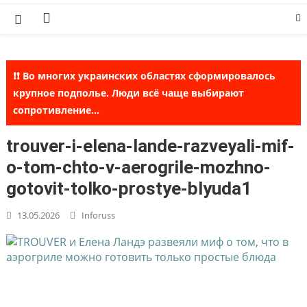
Skip
to
content
❗❗ Во многих украинских областях сформировалось
крупное подполье. Люди всё чаще выбирают
сопротивление...
trouver-i-elena-lande-razveyali-mif-
o-tom-chto-v-aerogrile-mozhno-
gotovit-tolko-prostye-blyuda1
13.05.2026
Inforuss