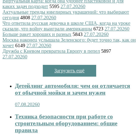
Виртуальная карта: когда она удобнее пластиковой и для
каких задач подходит
5595
27.07.2026
0
Актуальные тренды ювелирных украшений: что выбирают
сегодня
4808
27.07.2026
0
Что ответила русская девочка в школе США, когда на уроке
сказали, что войну выиграли американцы
6723
27.07.2026
0
Больше ракет хороших и разных
5843
27.07.2026
0
Москва наконец услышала Зеленского: будет точно так, как он
хочет
6149
27.07.2026
0
Дружба с Киевом превратила Европу в пепел
5897
27.07.2026
0
Загрузить ещё
Детейлинг автомобиля: чем он отличается
от обычной мойки и зачем нужен
07.08.2026
0
Техника безопасности при работе со
строительным оборудованием: общие
правила