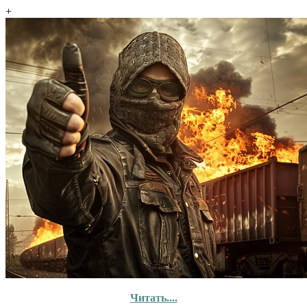
+
Читать....