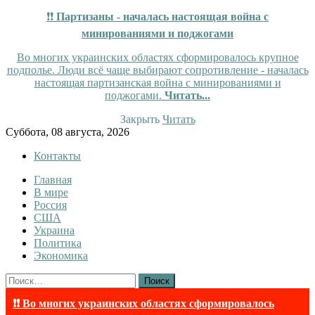
❗❗
Партизаны - началась настоящая война с
минированиями и поджогами
Во многих украинских областях сформировалось крупное
подполье. Люди всё чаще выбирают сопротивление - началась
настоящая партизанская война с минированиями и
поджогами.
Читать...
Закрыть
Читать
Skip
Суббота, 08 августа, 2026
to
Контакты
content
Главная
InfoRuss
InfoRuss — Новости
В мире
Россия
США
Украина
Политика
Экономика
Найти:
❗❗ Во многих украинских областях сформировалось