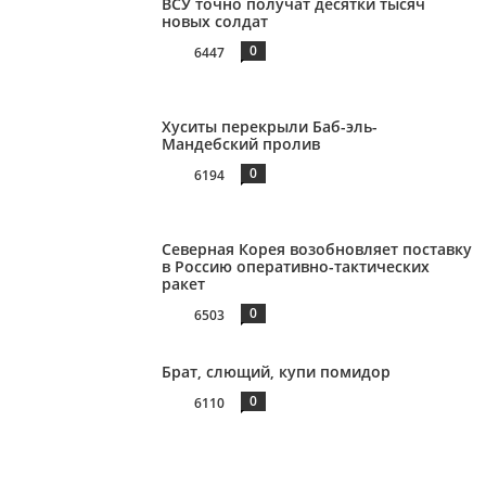
ВСУ точно получат десятки тысяч
новых солдат
0
6447
Хуситы перекрыли Баб-эль-
Мандебский пролив
0
6194
Северная Корея возобновляет поставку
в Россию оперативно-тактических
ракет
0
6503
Брат, слющий, купи помидор
0
6110