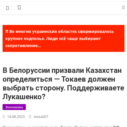
Skip
to
content
❗❗ Во многих украинских областях сформировалось
крупное подполье. Люди всё чаще выбирают
сопротивление...
В Белоруссии призвали Казахстан
определиться — Токаев должен
выбрать сторону. Поддерживаете
Лукашенко?
Экономика
14.08.2023
wasa007