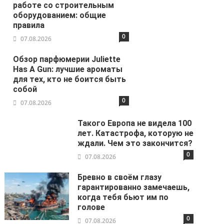
работе со строительным
оборудованием: общие
правила
0
07.08.2026
Обзор парфюмерии Juliette
Has A Gun: лучшие ароматы
для тех, кто не боится быть
собой
0
07.08.2026
Такого Европа не видела 100
лет. Катастрофа, которую не
ждали. Чем это закончится?
0
07.08.2026
Бревно в своём глазу
гарантированно замечаешь,
когда тебя бьют им по
голове
0
07.08.2026