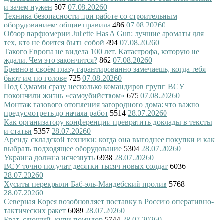
и зачем нужен
507
07.08.2026
0
Техника безопасности при работе со строительным
оборудованием: общие правила
486
07.08.2026
0
Обзор парфюмерии Juliette Has A Gun: лучшие ароматы для
тех, кто не боится быть собой
494
07.08.2026
0
Такого Европа не видела 100 лет. Катастрофа, которую не
ждали. Чем это закончится?
862
07.08.2026
0
Бревно в своём глазу гарантированно замечаешь, когда тебя
бьют им по голове
725
07.08.2026
0
Под Сумами сразу несколько командиров групп ВСУ
покончили жизнь «самоубийством»
675
07.08.2026
0
Монтаж газового отопления загородного дома: что важно
предусмотреть до начала работ
5514
28.07.2026
0
Как организатору конференции превратить доклады в тексты
и статьи
5357
28.07.2026
0
Аренда складской техники: когда она выгоднее покупки и как
выбрать подходящее оборудование
5304
28.07.2026
0
Украина должна исчезнуть
6938
28.07.2026
0
ВСУ точно получат десятки тысяч новых солдат
6036
28.07.2026
0
Хуситы перекрыли Баб-эль-Мандебский пролив
5768
28.07.2026
0
Северная Корея возобновляет поставку в Россию оперативно-
тактических ракет
6089
28.07.2026
0
Брат, слющий, купи помидор
5744
28.07.2026
0