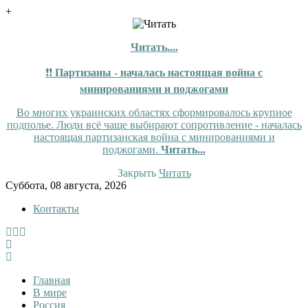
+
Читать....
❗❗
Партизаны - началась настоящая война с
минированиями и поджогами
Во многих украинских областях сформировалось крупное
подполье. Люди всё чаще выбирают сопротивление - началась
настоящая партизанская война с минированиями и
поджогами.
Читать...
Закрыть
Читать
Skip
Суббота, 08 августа, 2026
to
Контакты
content
InfoRuss
InfoRuss — Новости
Главная
В мире
Россия