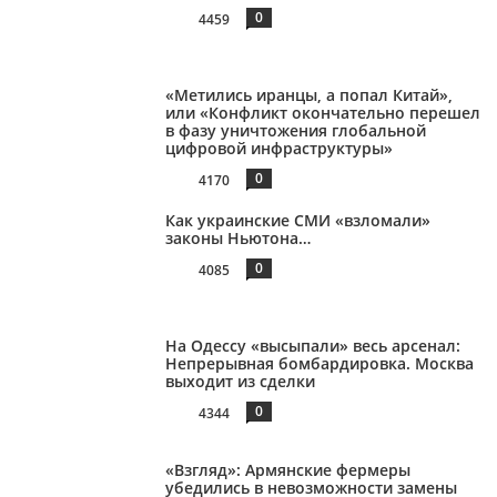
0
4459
«Метились иранцы, а попал Китай»,
или «Конфликт окончательно перешел
в фазу уничтожения глобальной
цифровой инфраструктуры»
0
4170
Как украинские СМИ «взломали»
законы Ньютона…
0
4085
На Одессу «высыпали» весь арсенал:
Непрерывная бомбардировка. Москва
выходит из сделки
0
4344
«Взгляд»: Армянские фермеры
убедились в невозможности замены