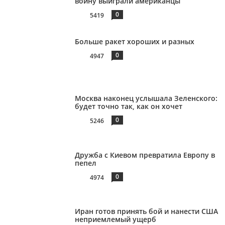
войну выиграли американцы
0
5419
Больше ракет хороших и разных
0
4947
Москва наконец услышала Зеленского:
будет точно так, как он хочет
0
5246
Дружба с Киевом превратила Европу в
пепел
0
4974
Иран готов принять бой и нанести США
неприемлемый ущерб