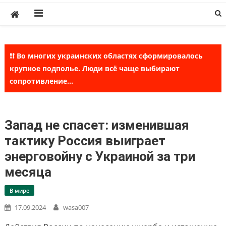
Skip
to
content
❗❗ Во многих украинских областях сформировалось
крупное подполье. Люди всё чаще выбирают
сопротивление...
Запад не спасет: изменившая
тактику Россия выиграет
энерговойну с Украиной за три
месяца
В мире
17.09.2024
wasa007