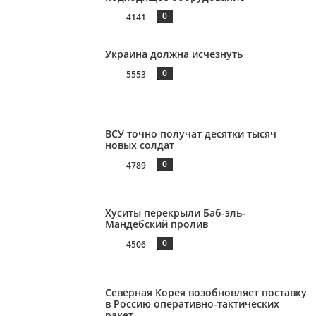
0
4141
Украина должна исчезнуть
0
5553
ВСУ точно получат десятки тысяч
новых солдат
0
4789
Хуситы перекрыли Баб-эль-
Мандебский пролив
0
4506
Северная Корея возобновляет поставку
в Россию оперативно-тактических
ракет