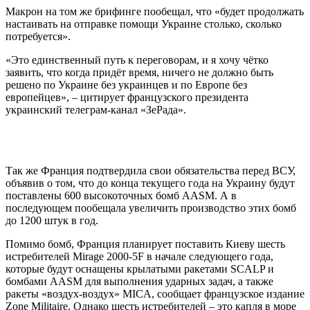
Макрон на том же брифинге пообещал, что «будет продолжать
настаивать на отправке помощи Украине столько, сколько
потребуется».
«Это единственный путь к переговорам, и я хочу чётко
заявить, что когда придёт время, ничего не должно быть
решено по Украине без украинцев и по Европе без
европейцев», – цитирует французского президента
украинский телеграм-канал «ЗеРада».
Так же Франция подтвердила свои обязательства перед ВСУ,
объявив о том, что до конца текущего года на Украину будут
поставлены 600 высокоточных бомб AASM. А в
последующем пообещала увеличить производство этих бомб
до 1200 штук в год.
Помимо бомб, Франция планирует поставить Киеву шесть
истребителей Mirage 2000-5F в начале следующего года,
которые будут оснащены крылатыми ракетами SCALP и
бомбами AASM для выполнения ударных задач, а также
ракеты «воздух-воздух» MICA, сообщает французское издание
Zone Militaire. Однако шесть истребителей – это капля в море