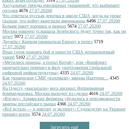
каких задач подходит
5314
27.07.2026
0
Актуальные тренды ювелирных украшений: что выбирают
сегодня
4676
27.07.2026
0
Что ответила русская девочка в школе США, когда на уроке
сказали, что войну выиграли американцы
6496
27.07.2026
0
Больше ракет хороших и разных
5674
27.07.2026
0
Москва наконец услышала Зеленского: будет точно так, как он
хочет
5972
27.07.2026
0
Дружба с Киевом превратила Европу в пепел
5719
27.07.2026
0
Иран готов принять бой и нанести США неприемлемый
ущерб
5102
27.07.2026
0
«Метились иранцы, а попал Китай», или «Конфликт
окончательно перешел в фазу уничтожения глобальной
цифровой инфраструктуры»
4335
24.07.2026
0
Как украинские СМИ «взломали» законы Ньютона…
4345
24.07.2026
0
На Одессу «высыпали» весь арсенал: Непрерывная
бомбардировка. Москва выходит из сделки
4616
24.07.2026
0
«Взгляд»: Армянские фермеры убедились в невозможности
замены российского рынка
4366
24.07.2026
0
«Всё встало — и импорт, и экспорт»: Судоходству на Украине
пришёл конец
3574
24.07.2026
0
Загрузить ещё