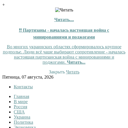
+
Читать....
❗❗
Партизаны - началась настоящая война с
минированиями и поджогами
Во многих украинских областях сформировалось крупное
подполье. Люди всё чаще выбирают сопротивление - началась
настоящая партизанская война с минированиями и
поджогами.
Читать...
Закрыть
Читать
Skip
Пятница, 07 августа, 2026
to
Контакты
content
Главная
InfoRuss
InfoRuss — Новости
В мире
Россия
США
Украина
Политика
Экономика