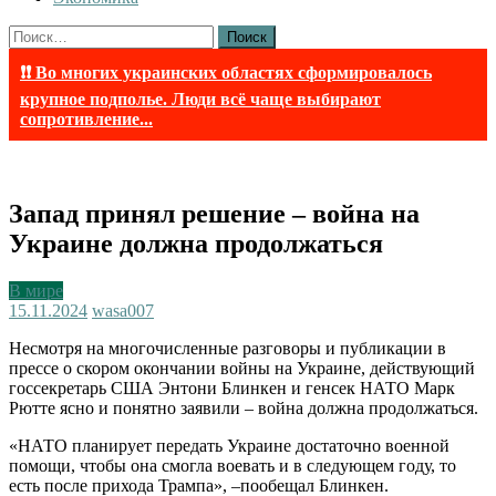
Найти:
❗❗ Во многих украинских областях сформировалось
крупное подполье. Люди всё чаще выбирают
сопротивление...
Запад принял решение – война на
Украине должна продолжаться
В мире
15.11.2024
wasa007
Несмотря на многочисленные разговоры и публикации в
прессе о скором окончании войны на Украине, действующий
госсекретарь США Энтони Блинкен и генсек НАТО Марк
Рютте ясно и понятно заявили – война должна продолжаться.
«НАТО планирует передать Украине достаточно военной
помощи, чтобы она смогла воевать и в следующем году, то
есть после прихода Трампа», –пообещал Блинкен.