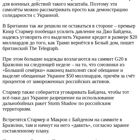
для военных действий такого масштаба. Поэтому эти
самолёты можно рассматривать просто как демонстрацию
солидарности с Украиной.
В Британии так же решили не оставаться в стороне – премьер
Киир Стармер пообещал усилить давление на Джо Байдена,
надеясь уговорить его выделить Украине кредит в размере $20
миллиардов до того, как Трамп вернётся в Белый дом, пишет
британский The Telegraph.
При этом большие надежды возлагаются на саммит G20 в
Бразилии на следующей неделе – на то, что союзники из
«Большой семёрки» наконец выполнят своё обещание и
выделят обещанные Украине $50 миллиардов, причём за счёт
процентов от замороженных российских активов.
Стармер также собирается уговаривать Байдена, чтобы тот
всё-таки дал Украине разрешение на использование
дальнобойных ракет Storm Shadow по российским
территориям.
Встретятся Стармер и Макрон с Байденом на саммите в
Бразилии, там и начнут на него «давить», согласно заранее
составленному плану.