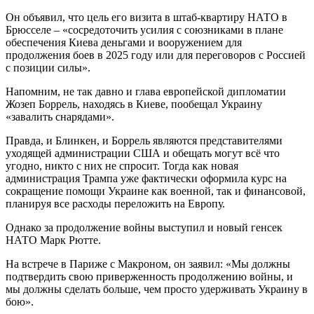
Он объявил, что цель его визита в штаб-квартиру НАТО в
Брюсселе – «сосредоточить усилия с союзниками в плане
обеспечения Киева деньгами и вооружением для
продолжения боев в 2025 году или для переговоров с Россией
с позиции силы».
Напомним, не так давно и глава европейской дипломатии
Жозеп Боррель, находясь в Киеве, пообещал Украину
«завалить снарядами».
Правда, и Блинкен, и Боррель являются представителями
уходящей администрации США и обещать могут всё что
угодно, никто с них не спросит. Тогда как новая
администрация Трампа уже фактически оформила курс на
сокращение помощи Украине как военной, так и финансовой,
планируя все расходы переложить на Европу.
Однако за продолжение войны выступил и новый генсек
НАТО Марк Рютте.
На встрече в Париже с Макроном, он заявил: «Мы должны
подтвердить свою приверженность продолжению войны, и
мы должны сделать больше, чем просто удерживать Украину в
бою».