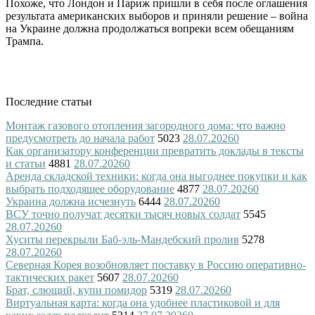
Похоже, что Лондон и Париж пришли в себя после оглашения
результата американских выборов и приняли решение – война
на Украине должна продолжаться вопреки всем обещаниям
Трампа.
Последние статьи
Монтаж газового отопления загородного дома: что важно
предусмотреть до начала работ
5023
28.07.2026
0
Как организатору конференции превратить доклады в тексты
и статьи
4881
28.07.2026
0
Аренда складской техники: когда она выгоднее покупки и как
выбрать подходящее оборудование
4877
28.07.2026
0
Украина должна исчезнуть
6444
28.07.2026
0
ВСУ точно получат десятки тысяч новых солдат
5545
28.07.2026
0
Хуситы перекрыли Баб-эль-Мандебский пролив
5278
28.07.2026
0
Северная Корея возобновляет поставку в Россию оперативно-
тактических ракет
5607
28.07.2026
0
Брат, слющий, купи помидор
5319
28.07.2026
0
Виртуальная карта: когда она удобнее пластиковой и для