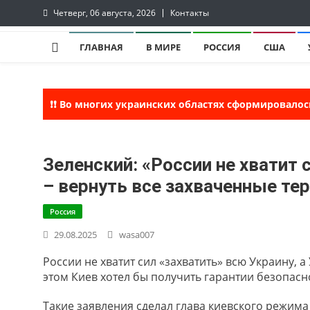
Skip
Четверг, 06 августа, 2026
Контакты
to
InfoRuss
InfoRuss — Новости
content
ГЛАВНАЯ
В МИРЕ
РОССИЯ
США
❗❗ Во многих украинских областях сформировалос
Зеленский: «России не хватит 
– вернуть все захваченные те
Россия
29.08.2025
wasa007
России не хватит сил «захватить» всю Украину, 
этом Киев хотел бы получить гарантии безопасн
Такие заявления сделал глава киевского режима