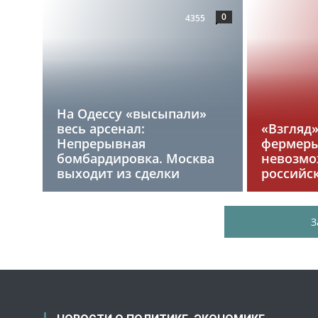
0
4355
На Одессу «высыпали»
весь арсенал:
«Взгляд
Непрерывная
фермеры
бомбардировка. Москва
невозмо
выходит из сделки
российс
З