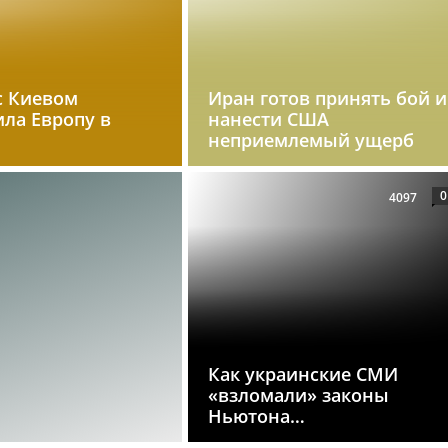
с Киевом
Иран готов принять бой и
ила Европу в
нанести США
неприемлемый ущерб
0
4097
Как украинские СМИ
«взломали» законы
Ньютона…