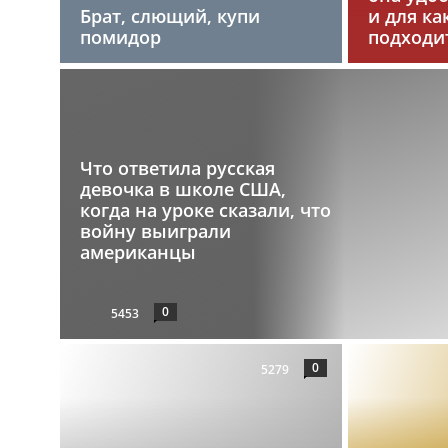
Брат, слющий, купи
и для ка
помидор
подходи
Что ответила русская
девочка в школе США,
когда на уроке сказали, что
войну выиграли
американцы
0
5453
0
5279