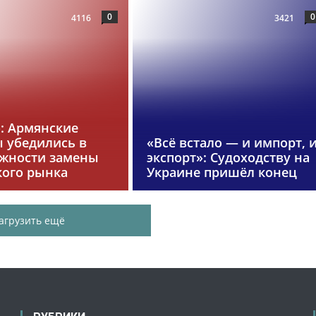
0
0
4116
3421
»: Армянские
 убедились в
«Всё встало — и импорт, 
жности замены
экспорт»: Судоходству на
кого рынка
Украине пришёл конец
агрузить ещё