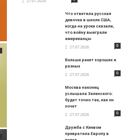
27.07.2026
Что ответила русская
девочка в школе США,
когда на уроке сказали,
что войну выиграли
американцы
0
27.07.2026
Больше ракет хороших и
разных
0
27.07.2026
Москва наконец
услышала Зеленского:
будет точно так, как он
хочет
0
27.07.2026
Дружба с Киевом
превратила Европу в
пепел