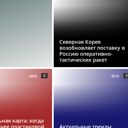
Северная Корея
возобновляет поставку в
Россию оперативно-
тактических ракет
0
0
4609
4070
ная карта: когда
бнее пластиковой
Актуальные тренды