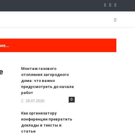
е...
Монтаж газового
е
отопления загородного
дома: что важно
предусмотреть до начала
работ
0
28.07.2026
Как организатору
конференции превратить
доклады в тексты и
статьи