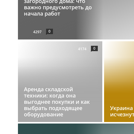
загородного дома: что
важно предусмотреть до
начала работ
0
4297
0
4174
Аренда складской
техники: когда она
выгоднее покупки и как
выбрать подходящее
Украина
оборудование
исчезну