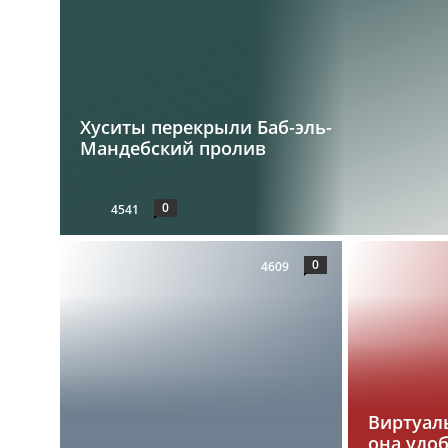
Хуситы перекрыли Баб-эль-
Мандебский пролив
0
4541
0
4609
Виртуаль
она удо