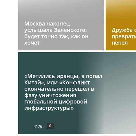
Москва наконец
услышала Зеленского:
Дружба 
будет точно так, как он
преврат
хочет
пепел
«Метились иранцы, а попал
Китай», или «Конфликт
окончательно перешел в
фазу уничтожения
глобальной цифровой
инфраструктуры»
0
4176