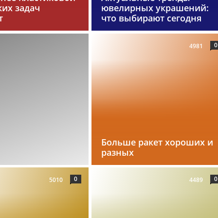
ких задач
ювелирных украшений:
т
что выбирают сегодня
0
4981
Больше ракет хороших и
разных
0
0
5010
4489