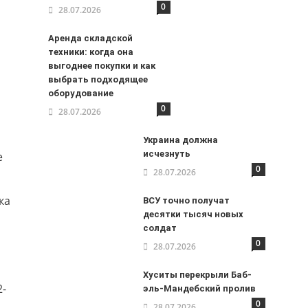
0
28.07.2026
Аренда складской
техники: когда она
выгоднее покупки и как
выбрать подходящее
оборудование
0
28.07.2026
Украина должна
исчезнуть
е
0
28.07.2026
ка
ВСУ точно получат
десятки тысяч новых
солдат
0
28.07.2026
Хуситы перекрыли Баб-
2-
эль-Мандебский пролив
0
28.07.2026