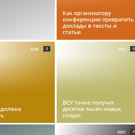
Как организатору
конференции превратить
доклады в тексты и
статьи
0
0
5588
4823
ВСУ точно получат
 должна
десятки тысяч новых
ть
солдат
0
4885