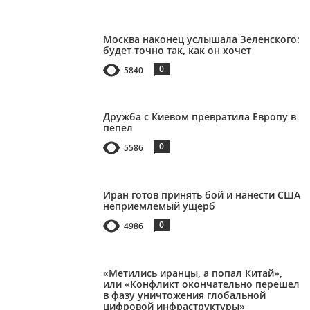
Москва наконец услышала Зеленского:
будет точно так, как он хочет
0
5840
Дружба с Киевом превратила Европу в
пепел
0
5586
Иран готов принять бой и нанести США
неприемлемый ущерб
0
4986
«Метились иранцы, а попал Китай»,
или «Конфликт окончательно перешел
в фазу уничтожения глобальной
цифровой инфраструктуры»