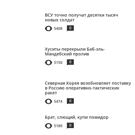
ВСУ точно получат десятки тысяч
новых солдат
0
5408
Хуситы перекрыли Баб-эль-
Мандебский пролив
0
5150
Северная Корея возобновляет поставку
в Россию оперативно-тактических
ракет
0
5474
Брат, слющий, купи помидор
0
5189