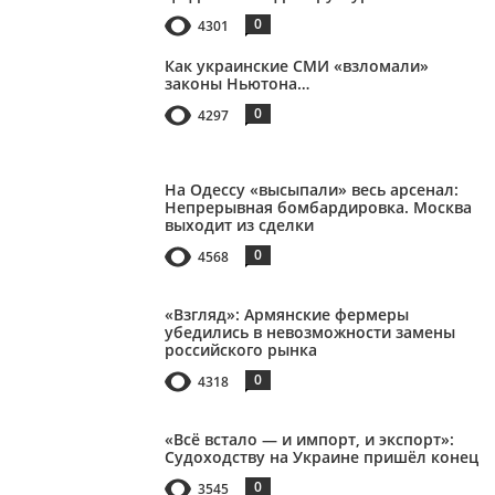
0
4301
Как украинские СМИ «взломали»
законы Ньютона…
0
4297
На Одессу «высыпали» весь арсенал:
Непрерывная бомбардировка. Москва
выходит из сделки
0
4568
«Взгляд»: Армянские фермеры
убедились в невозможности замены
российского рынка
0
4318
«Всё встало — и импорт, и экспорт»:
Судоходству на Украине пришёл конец
0
3545