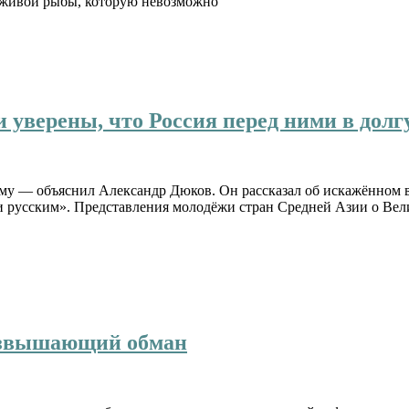
 живой рыбы, которую невозможно
 уверены, что Россия перед ними в долг
чему — объяснил Александр Дюков. Он рассказал об искажённом
 русским». Представления молодёжи стран Средней Азии о Вели
возвышающий обман