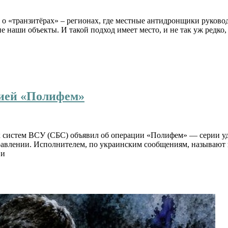
 о «транзитёрах» – регионах, где местные антидронщики руково
 не наши объекты. И такой подход имеет место, и не так уж редко
цией «Полифем»
 систем ВСУ (СБС) объявил об операции «Полифем» — серии уда
авлении. Исполнителем, по украинским сообщениям, называют г
 и