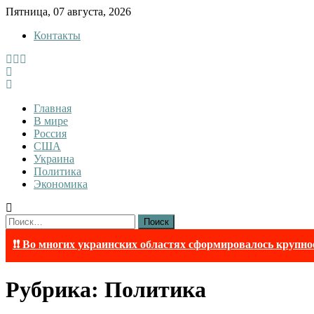
Skip
Пятница, 07 августа, 2026
to
Контакты
content
InfoRuss
InfoRuss — Новости
Главная
В мире
Россия
США
Украина
Политика
Экономика
Найти:
❗❗ Во многих украинских областях сформировалось крупно
Рубрика:
Политика