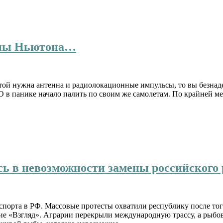
оны Ньютона…
етой нужна антенна и радиолокационные импульсы, то вы безнад
 в панике начало палить по своим же самолетам. По крайней м
сь в невозможности замены российского
порта в РФ. Массовые протесты охватили республику после того
ие «Взгляд». Аграрии перекрыли международную трассу, а рыбо