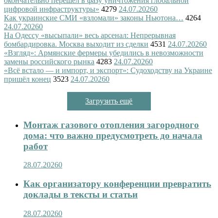
окончательно перешел в фазу уничтожения глобальной
цифровой инфраструктуры»
4279
24.07.2026
0
Как украинские СМИ «взломали» законы Ньютона…
4264
24.07.2026
0
На Одессу «высыпали» весь арсенал: Непрерывная
бомбардировка. Москва выходит из сделки
4531
24.07.2026
0
«Взгляд»: Армянские фермеры убедились в невозможности
замены российского рынка
4283
24.07.2026
0
«Всё встало — и импорт, и экспорт»: Судоходству на Украине
пришёл конец
3523
24.07.2026
0
Загрузить ещё
Монтаж газового отопления загородного
дома: что важно предусмотреть до начала
работ
28.07.2026
0
Как организатору конференции превратить
доклады в тексты и статьи
28.07.2026
0