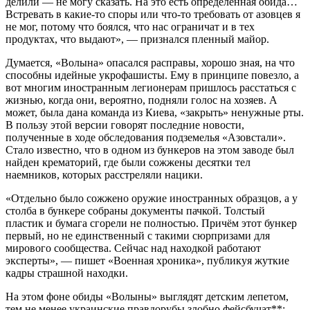
делили — не могу сказать. На это есть определенная обида…
Встревать в какие-то споры или что-то требовать от азовцев я
не мог, потому что боялся, что нас ограничат и в тех
продуктах, что выдают», — признался пленный майор.
Думается, «Волына» опасался расправы, хорошо зная, на что
способны идейные укрофашисты. Ему в принципе повезло, а
вот многим иностранным легионерам пришлось расстаться с
жизнью, когда они, вероятно, подняли голос на хозяев. А
может, была дана команда из Киева, «закрыть» ненужные рты.
В пользу этой версии говорят последние новости,
полученные в ходе обследования подземелья «Азовстали».
Стало известно, что в одном из бункеров на этом заводе был
найден крематорий, где были сожжены десятки тел
наемников, которых расстреляли нацики.
«Отдельно было сожжено оружие иностранных образцов, а у
столба в бункере собраны документы пачкой. Толстый
пластик и бумага сгорели не полностью. Причём этот бункер
первый, но не единственный с такими сюрпризами для
мирового сообщества. Сейчас над находкой работают
эксперты», — пишет «Военная хроника», публикуя жуткие
кадры страшной находки.
На этом фоне обиды «Волыны» выглядят детским лепетом,
тем не менее украинские правдорубы злобно фейсбучат**: