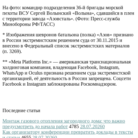
На фото: командир подразделения 36-й бригады морской
пехоты ВСУ Сергей Волынский «Волына», сдавшийся в плен
с территории завода «Азовсталь». (Фото: Пресс-служба
Минобороны РФ/ТАСС)
* Изображения шевронов батальона (полка) «Азов» признано
в России экстремистским решением суда от 30.11.2015 и
внесено в Федеральный список экстремистских материалов
(п. 3269).
** «Meta Platforms Inc.» — американская транснациональная
холдинговая компания, владеющая Facebook, Instagram,
WhatsApp и Oculus признана решением суда экстремистской
организацией, её деятельность в России запрещена. Соцсети
Facebook и Instagram заблокированы Роскомнадзором.
Последние статьи
Монтаж газового отопления загородного дома: что важно
предусмотреть до начала работ
4785
28.07.2026
0
Как организатору конференции превратить доклады в тексты
и статьи
4655
28.07.2026
0