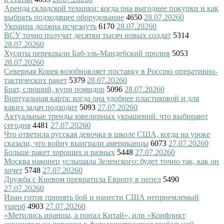
Аренда складской техники: когда она выгоднее покупки и как
выбрать подходящее оборудование
4650
28.07.2026
0
Украина должна исчезнуть
6170
28.07.2026
0
ВСУ точно получат десятки тысяч новых солдат
5314
28.07.2026
0
Хуситы перекрыли Баб-эль-Мандебский пролив
5053
28.07.2026
0
Северная Корея возобновляет поставку в Россию оперативно-
тактических ракет
5379
28.07.2026
0
Брат, слющий, купи помидор
5096
28.07.2026
0
Виртуальная карта: когда она удобнее пластиковой и для
каких задач подходит
5093
27.07.2026
0
Актуальные тренды ювелирных украшений: что выбирают
сегодня
4481
27.07.2026
0
Что ответила русская девочка в школе США, когда на уроке
сказали, что войну выиграли американцы
6073
27.07.2026
0
Больше ракет хороших и разных
5448
27.07.2026
0
Москва наконец услышала Зеленского: будет точно так, как он
хочет
5748
27.07.2026
0
Дружба с Киевом превратила Европу в пепел
5490
27.07.2026
0
Иран готов принять бой и нанести США неприемлемый
ущерб
4903
27.07.2026
0
«Метились иранцы, а попал Китай», или «Конфликт