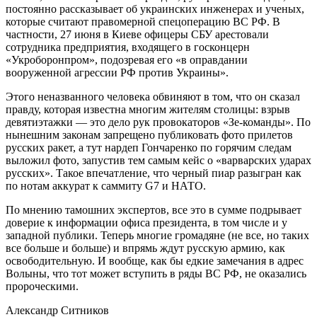
постоянно рассказывает об украинских инженерах и ученых,
которые считают правомерной спецоперацию ВС РФ. В
частности, 27 июня в Киеве офицеры СБУ арестовали
сотрудника предприятия, входящего в госконцерн
«Укроборонпром», подозревая его «в оправдании
вооруженной агрессии РФ против Украины».
Этого неназванного человека обвиняют в том, что он сказал
правду, которая известна многим жителям столицы: взрыв
девятиэтажки — это дело рук провокаторов «Зе-команды». По
нынешним законам запрещено публиковать фото прилетов
русских ракет, а тут нардеп Гончаренко по горячим следам
выложил фото, запустив тем самым кейс о «варварских ударах
русских». Такое впечатление, что черный пиар разыгран как
по нотам аккурат к саммиту G7 и НАТО.
По мнению тамошних экспертов, все это в сумме подрывает
доверие к информации офиса президента, в том числе и у
западной публики. Теперь многие громадяне (не все, но таких
все больше и больше) и впрямь ждут русскую армию, как
освободительную. И вообще, как бы едкие замечания в адрес
Волыны, что тот может вступить в ряды ВС РФ, не оказались
пророческими.
Александр Ситников