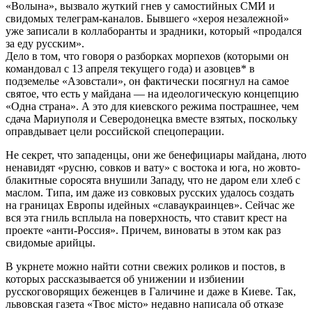
«Волына», вызвало жуткий гнев у самостийных СМИ и
свидомых телеграм-каналов. Бывшего «хероя незалежной»
уже записали в коллаборанты и зрадники, который «продался
за еду русским».
Дело в том, что говоря о разборках морпехов (которыми он
командовал с 13 апреля текущего года) и азовцев* в
подземелье «Азовстали», он фактически посягнул на самое
святое, что есть у майдана — на идеологическую концепцию
«Одна страна». А это для киевского режима пострашнее, чем
сдача Мариуполя и Северодонецка вместе взятых, поскольку
оправдывает цели российской спецоперации.
Не секрет, что западенцы, они же бенефициары майдана, люто
ненавидят «русню, совков и вату» с востока и юга, но жовто-
блакитные соросята внушили Западу, что не даром ели хлеб с
маслом. Типа, им даже из совковых русских удалось создать
на границах Европы идейных «славаукраинцев». Сейчас же
вся эта гниль всплыла на поверхность, что ставит крест на
проекте «анти-Россия». Причем, виноваты в этом как раз
свидомые арийцы.
В укрнете можно найти сотни свежих роликов и постов, в
которых рассказывается об унижении и избиении
русскоговорящих беженцев в Галичине и даже в Киеве. Так,
львовская газета «Твоє місто» недавно написала об отказе