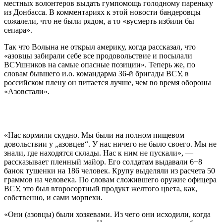
местных волонтеров выдать гумпомощь голодному пареньку
из Донбасса. В комментариях к этой новости бандеровцы
сожалели, что не были рядом, а то «вусмерть избили бы
сепара».
Так что Волына не открыл америку, когда рассказал, что
«азовцы забирали себе все продовольствие и посылали
ВСУшников на самые опасные позиции». Теперь же, по
словам бывшего и.о. командарма 36-й бригады ВСУ, в
российском плену он питается лучше, чем во время обороны
«Азовстали».
«Нас кормили скудно. Мы были на полном пищевом
довольствии у „азовцев“. У нас ничего не было своего. Мы не
знали, где находятся склады. Нас к ним не пускали», —
рассказывает пленный майор. Его солдатам выдавали 6−8
банок тушенки на 186 человек. Крупу выделяли из расчета 50
граммов на человека. По словам сложившего оружие офицера
ВСУ, это был второсортный продукт желтого цвета, как,
собственно, и сами морпехи.
«Они (азовцы) были хозяевами. Из чего они исходили, когда