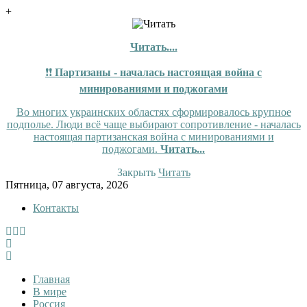
+
Читать....
❗❗
Партизаны - началась настоящая война с
минированиями и поджогами
Во многих украинских областях сформировалось крупное
подполье. Люди всё чаще выбирают сопротивление - началась
настоящая партизанская война с минированиями и
поджогами.
Читать...
Закрыть
Читать
Skip
Пятница, 07 августа, 2026
to
Контакты
content
InfoRuss
InfoRuss — Новости
Главная
В мире
Россия