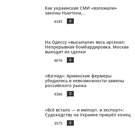
Как украинские СМИ «взломали»
законы Ньютона…
0
4345
На Одессу «высыпали» весь арсенал:
Непрерывная бомбардировка. Москва
выходит из сделки
0
4616
«Взгляд»: Армянские фермеры
убедились в невозможности замены
российского рынка
0
4366
«Всё встало — и импорт, и экспорт»:
Судоходству на Украине пришёл конец
0
3575