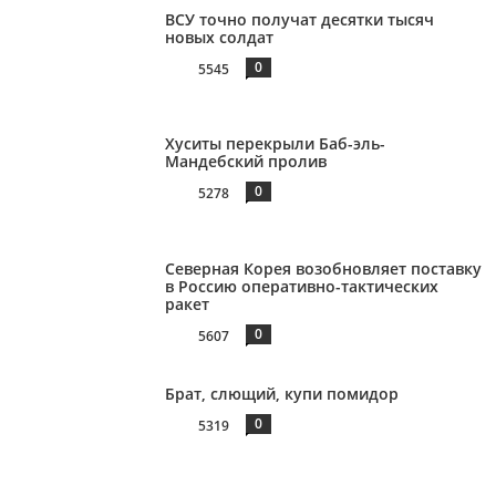
ВСУ точно получат десятки тысяч
новых солдат
0
5545
Хуситы перекрыли Баб-эль-
Мандебский пролив
0
5278
Северная Корея возобновляет поставку
в Россию оперативно-тактических
ракет
0
5607
Брат, слющий, купи помидор
0
5319