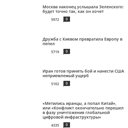
Москва наконец услышала Зеленского:
будет точно так, как он хочет
0
5972
Дружба с Киевом превратила Европу в
пепел
0
5719
Иран готов принять бой и нанести США
неприемлемый ущерб
0
5102
«Метились иранцы, а попал Китай»,
или «Конфликт окончательно перешел
в фазу уничтожения глобальной
цифровой инфраструктуры»
0
4335