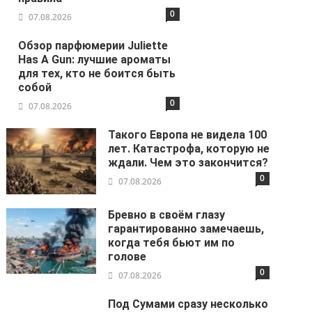
0
07.08.2026
Обзор парфюмерии Juliette
Has A Gun: лучшие ароматы
для тех, кто не боится быть
собой
0
07.08.2026
Такого Европа не видела 100
лет. Катастрофа, которую не
ждали. Чем это закончится?
0
07.08.2026
Бревно в своём глазу
гарантированно замечаешь,
когда тебя бьют им по
голове
0
07.08.2026
Под Сумами сразу несколько