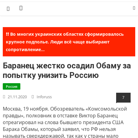
Skip
to
content
❗❗ Во многих украинских областях сформировалось
крупное подполье. Люди всё чаще выбирают
сопротивление...
Баранец жестко осадил Обаму за
попытку унизить Россию
Россия
21.11.2020
Inforuss
7
Москва, 19 ноября. Обозреватель «Комсомольской
правды», полковник в отставке Виктор Баранец
отреагировал на слова бывшего президента США
Барака Обамы, который заявил, что РФ нельзя
называть сверхдержавой, так как у страны мало