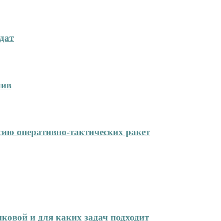
дат
лив
сию оперативно-тактических ракет
иковой и для каких задач подходит