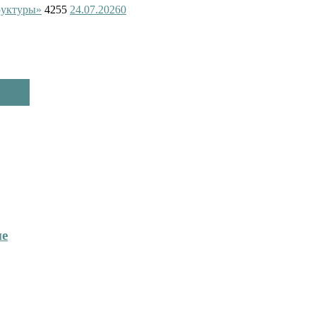
руктуры»
4255
24.07.2026
0
ие