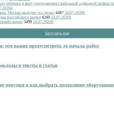
ьно перешел в фазу уничтожения глобальной цифровой инфраст
7.2026
0
вка. Москва выходит из сделки
4487
24.07.2026
0
ены российского рынка
4240
24.07.2026
0
пришёл конец
3499
24.07.2026
0
Загрузить ещё
: что важно предусмотреть до начала работ
оклады в тексты и статьи
нее покупки и как выбрать подходящее оборудован