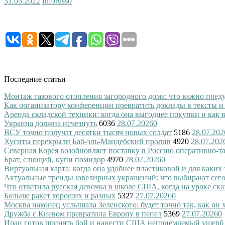
31.03.2022
Inforuss
0
Последние статьи
Монтаж газового отопления загородного дома: что важно преду
Как организатору конференции превратить доклады в тексты и
Аренда складской техники: когда она выгоднее покупки и как
Украина должна исчезнуть
6036
28.07.2026
0
ВСУ точно получат десятки тысяч новых солдат
5186
28.07.202
Хуситы перекрыли Баб-эль-Мандебский пролив
4920
28.07.202
Северная Корея возобновляет поставку в Россию оперативно-т
Брат, слющий, купи помидор
4970
28.07.2026
0
Виртуальная карта: когда она удобнее пластиковой и для каких
Актуальные тренды ювелирных украшений: что выбирают сег
Что ответила русская девочка в школе США, когда на уроке ск
Больше ракет хороших и разных
5327
27.07.2026
0
Москва наконец услышала Зеленского: будет точно так, как он 
Дружба с Киевом превратила Европу в пепел
5369
27.07.2026
0
Иран готов принять бой и нанести США неприемлемый ущерб