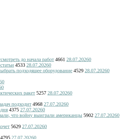
смотреть до начала работ
4661
28.07.2026
0
 статьи
4533
28.07.2026
0
 выбрать подходящее оборудование
4529
28.07.2026
0
6
0
6
0
актических ракет
5257
28.07.2026
0
 задач подходит
4968
27.07.2026
0
одня
4375
27.07.2026
0
азали, что войну выиграли американцы
5902
27.07.2026
0
хочет
5629
27.07.2026
0
4795
27.07.2026
0