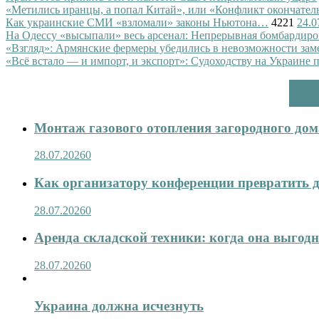
«Метились иранцы, а попал Китай», или «Конфликт окончател
Как украинские СМИ «взломали» законы Ньютона…
4221
24.0
На Одессу «высыпали» весь арсенал: Непрерывная бомбардиро
«Взгляд»: Армянские фермеры убедились в невозможности зам
«Всё встало — и импорт, и экспорт»: Судоходству на Украине 
Монтаж газового отопления загородного дома
28.07.2026
0
Как организатору конференции превратить д
28.07.2026
0
Аренда складской техники: когда она выгод
28.07.2026
0
Украина должна исчезнуть