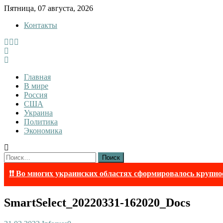
Skip
Пятница, 07 августа, 2026
to
Контакты
content
InfoRuss
InfoRuss — Новости
Главная
В мире
Россия
США
Украина
Политика
Экономика
Найти:
❗❗ Во многих украинских областях сформировалось крупно
SmartSelect_20220331-162020_Docs