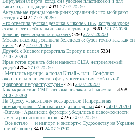
Виртуальная карта: когда она удобнее пластиковой и для
каких задач подходит
4931
27.07.2026
0
Актуальные тренды ювелирных украшений: что выбирают
сегодня
4342
27.07.2026
0
Что ответила русская девочка в школе США, когда на уроке
сказали, что войну выиграли американцы
5861
27.07.2026
0
Больше ракет хороших и разных
5290
27.07.2026
0
Москва наконец услышала Зеленского: будет точно так, как он
хочет
5592
27.07.2026
0
Дружба с Киевом превратила Европу в пепел
5334
27.07.2026
0
Иран готов принять бой и нанести США неприемлемый
ущерб
4764
27.07.2026
0
«Метились иранцы, а попал Китай», или «Конфликт
окончательно перешел в фазу уничтожения глобальной
цифровой инфраструктуры»
4248
24.07.2026
0
Как украинские СМИ «взломали» законы Ньютона…
4208
24.07.2026
0
На Одессу «высыпали» весь арсенал: Непрерывная
бомбардировка. Москва выходит из сделки
4475
24.07.2026
0
«Взгляд»: Армянские фермеры убедились в невозможности
замены российского рынка
4226
24.07.2026
0
«Всё встало — и импорт, и экспорт»: Судоходству на Украине
пришёл конец
3491
24.07.2026
0