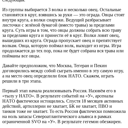
Из группы выбирается 3 волка и несколько овец. Остальные
становятся в круг, взявшись за руки — это ограда. Овцы стоят
внутри круга, а волки снаружи. Ведущий разбрасывает
листочки с зелёной бумагой (вместо травы) за пределами
круга. Суть игры в том, что овцы должны собрать всю траву
за пределами круга и принести её в круг. Волки ловят овец,
вышедших из круга. Ограда пропускает овец и препятствует
волкам. Овца, которую поймал волк, выходит из игры. Игра
продолжается до тех пор, пока не будет собрана вся трава или
пойманы все овцы.
Давайте предположим, что Москва, Тегеран и Пекин
договорились между собой сыграть именно в эту самую игру,
а на место овец определили блок НАТО. Скажем, играть
решили в три этапа.
Первый этап начала реализовывать Россия. Назовём его в
«тылу у НАТО». В результате событий на «У», арсеналы
НАТО фактически истощились. Спустя 18 месяцев активных
действий, артиллерии не хватает, БК не хватает, ПВО и
танков тоже не хватает. То есть Россия фактически помножила
на ноль запасы Североатлантического альянса в рамках
ограниченной SVO на «У». В результате гегемон обезжирен.