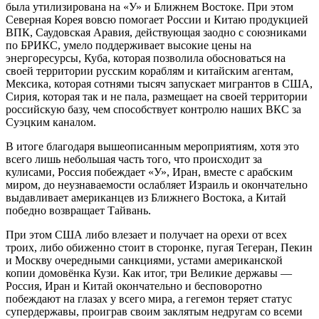
была утилизирована на «У» и Ближнем Востоке. При этом
Северная Корея вовсю помогает России и Китаю продукцией
ВПК, Саудовская Аравия, действующая заодно с союзниками
по БРИКС, умело поддерживает высокие цены на
энергоресурсы, Куба, которая позволила обосноваться на
своей территории русским кораблям и китайским агентам,
Мексика, которая сотнями тысяч запускает мигрантов в США,
Сирия, которая так и не пала, размещает на своей территории
российскую базу, чем способствует контролю наших ВКС за
Суэцким каналом.
В итоге благодаря вышеописанным мероприятиям, хотя это
всего лишь небольшая часть того, что происходит за
кулисами, Россия побеждает «У», Иран, вместе с арабским
миром, до неузнаваемости ослабляет Израиль и окончательно
выдавливает американцев из Ближнего Востока, а Китай
победно возвращает Тайвань.
При этом США либо влезает и получает на орехи от всех
троих, либо обиженно стоит в сторонке, пугая Тегеран, Пекин
и Москву очередными санкциями, устами американской
копии домовёнка Кузи. Как итог, три Великие державы —
Россия, Иран и Китай окончательно и бесповоротно
побеждают на глазах у всего мира, а гегемон теряет статус
супердержавы, проиграв своим заклятым недругам со всеми