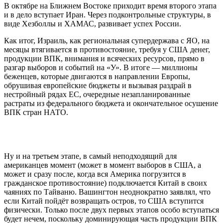
В октябре на Ближнем Востоке приходит время второго этапа
и в дело вступает Иран. Через подконтрольные структуры, в
виде Хезболлы и ХАМАС, развивает успех России.
Как итог, Израиль, как региональная супердержава с ЯО, на
месяцы втягивается в противостояние, требуя у США денег,
продукции ВПК, внимания и всяческих ресурсов, прямо в
разгар выборов и событий на «У». В итоге — миллионы
беженцев, которые двигаются в направлении Европы,
обрушивая европейские бюджеты и вызывая раздрай в
нестройный рядах ЕС, очередные незапланированные
растраты из федерального бюджета и окончательное осушение
ВПК стран НАТО.
Ну и на третьем этапе, в самый неподходящий для
американцев момент (может в момент выборов в США, а
может и сразу после, когда вся Америка погрузится в
гражданское противостояние) подключается Китай в своих
чаяниях по Тайваню. Вашингтон неоднократно заявлял, что
если Китай пойдёт возвращать остров, то США вступится
физически. Только после двух первых этапов особо вступаться
будет нечем, поскольку доминирующая часть продукции ВПК