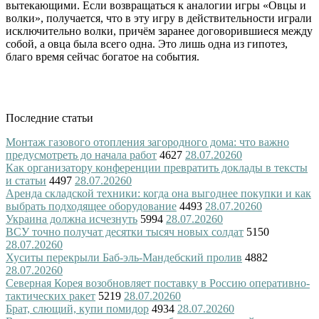
вытекающими. Если возвращаться к аналогии игры «Овцы и
волки», получается, что в эту игру в действительности играли
исключительно волки, причём заранее договорившиеся между
собой, а овца была всего одна. Это лишь одна из гипотез,
благо время сейчас богатое на события.
Последние статьи
Монтаж газового отопления загородного дома: что важно
предусмотреть до начала работ
4627
28.07.2026
0
Как организатору конференции превратить доклады в тексты
и статьи
4497
28.07.2026
0
Аренда складской техники: когда она выгоднее покупки и как
выбрать подходящее оборудование
4493
28.07.2026
0
Украина должна исчезнуть
5994
28.07.2026
0
ВСУ точно получат десятки тысяч новых солдат
5150
28.07.2026
0
Хуситы перекрыли Баб-эль-Мандебский пролив
4882
28.07.2026
0
Северная Корея возобновляет поставку в Россию оперативно-
тактических ракет
5219
28.07.2026
0
Брат, слющий, купи помидор
4934
28.07.2026
0