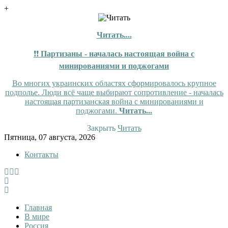
+
Читать....
❗❗
Партизаны - началась настоящая война с
минированиями и поджогами
Во многих украинских областях сформировалось крупное
подполье. Люди всё чаще выбирают сопротивление - началась
настоящая партизанская война с минированиями и
поджогами.
Читать...
Закрыть
Читать
Skip
Пятница, 07 августа, 2026
to
Контакты
content
InfoRuss
InfoRuss — Новости
Главная
В мире
Россия