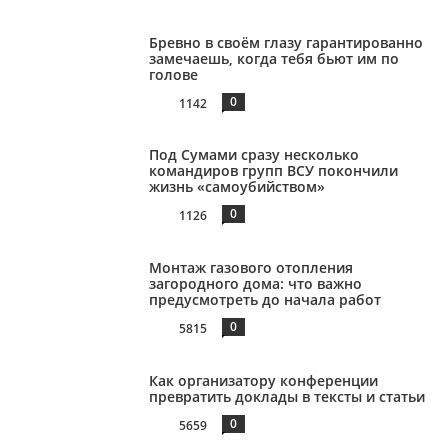
Бревно в своём глазу гарантированно
замечаешь, когда тебя бьют им по
голове
0
1142
Под Сумами сразу несколько
командиров групп ВСУ покончили
жизнь «самоубийством»
0
1126
Монтаж газового отопления
загородного дома: что важно
предусмотреть до начала работ
0
5815
Как организатору конференции
превратить доклады в тексты и статьи
0
5659