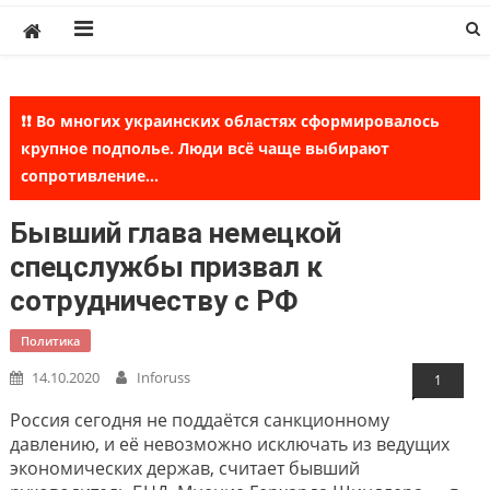
Skip
to
content
❗❗ Во многих украинских областях сформировалось
крупное подполье. Люди всё чаще выбирают
сопротивление...
Бывший глава немецкой
спецслужбы призвал к
сотрудничеству с РФ
Политика
14.10.2020
Inforuss
1
Россия сегодня не поддаётся санкционному
давлению, и её невозможно исключать из ведущих
экономических держав, считает бывший