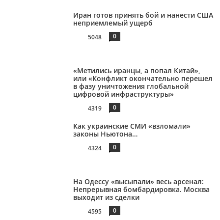
Иран готов принять бой и нанести США
неприемлемый ущерб
0
5048
«Метились иранцы, а попал Китай»,
или «Конфликт окончательно перешел
в фазу уничтожения глобальной
цифровой инфраструктуры»
0
4319
Как украинские СМИ «взломали»
законы Ньютона…
0
4324
На Одессу «высыпали» весь арсенал:
Непрерывная бомбардировка. Москва
выходит из сделки
0
4595