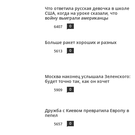
Что ответила русская девочка в школе
США, когда на уроке сказали, что
войну выиграли американцы
0
6407
Больше ракет хороших и разных
0
5613
Москва наконец услышала Зеленского:
будет точно так, как он хочет
0
5909
Дружба с Киевом превратила Европу в
пепел
0
5657