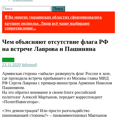
Найти:
❗❗ Во многих украинских областях сформировалось
крупное подполье. Люди всё чаще выбирают
сопротивление...
Чем объясняют отсутствие флага РФ
на встрече Лаврова и Пашиняна
Россия
23.11.2020
Inforuss
0
Армянская сторона «забыла» развернуть флаг России в зале,
где проходила встреча прибывшего из Москвы главы МИД
РФ Сергея Лаврова с премьер-министром Армении Николом
Пашиняном.
На это обратил внимание в своем блоге российский
политолог Алексей Мартынов, передает корреспондент
«ПолитНавигатора».
«Это демонстрация? Или просто разгильдяйство
принимающей стороны?» – прокомментировал Мартынов