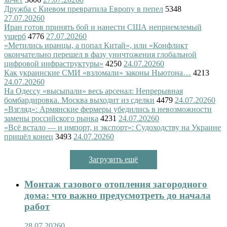
Дружба с Киевом превратила Европу в пепел
5348
27.07.2026
0
Иран готов принять бой и нанести США неприемлемый
ущерб
4776
27.07.2026
0
«Метились иранцы, а попал Китай», или «Конфликт
окончательно перешел в фазу уничтожения глобальной
цифровой инфраструктуры»
4250
24.07.2026
0
Как украинские СМИ «взломали» законы Ньютона…
4213
24.07.2026
0
На Одессу «высыпали» весь арсенал: Непрерывная
бомбардировка. Москва выходит из сделки
4479
24.07.2026
0
«Взгляд»: Армянские фермеры убедились в невозможности
замены российского рынка
4231
24.07.2026
0
«Всё встало — и импорт, и экспорт»: Судоходству на Украине
пришёл конец
3493
24.07.2026
0
Загрузить ещё
Монтаж газового отопления загородного
дома: что важно предусмотреть до начала
работ
28.07.2026
0