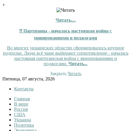
+
Читать....
❗❗
Партизаны - началась настоящая война с
минированиями и поджогами
Во многих украинских областях сформировалось крупное
подполье. Люди всё чаще выбирают сопротивление - началась
настоящая партизанская война с минированиями и
поджогами.
Читать...
Закрыть
Читать
Skip
Пятница, 07 августа, 2026
to
Контакты
content
Главная
InfoRuss
InfoRuss — Новости
В мире
Россия
США
Украина
Политика
Экономика