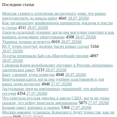
Последние статьи
Монтаж газового отопления загородного дома: что важно
предусмотреть до начала работ
4641
28.07.2026
0
Как организатору конференции превратить доклады в тексты
и статьи
4511
28.07.2026
0
Аренда складской техники: когда она выгоднее покупки и как
выбрать подходящее оборудование
4508
28.07.2026
0
Украина должна исчезнуть
6010
28.07.2026
0
ВСУ точно получат десятки тысяч новых солдат
5164
28.07.2026
0
Хуситы перекрыли Баб-эль-Мандебский пролив
4897
28.07.2026
0
Северная Корея возобновляет поставку в Россию оперативно-
тактических ракет
5233
28.07.2026
0
Брат, слющий, купи помидор
4948
28.07.2026
0
Виртуальная карта: когда она удобнее пластиковой и для
каких задач подходит
4946
27.07.2026
0
Актуальные тренды ювелирных украшений: что выбирают
сегодня
4354
27.07.2026
0
Что ответила русская девочка в школе США, когда на уроке
сказали, что войну выиграли американцы
5875
27.07.2026
0
Больше ракет хороших и разных
5304
27.07.2026
0
Москва наконец услышала Зеленского: будет точно так, как он
хочет
5606
27.07.2026
0