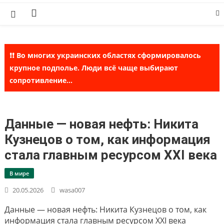
Skip
to
content
❗❗ Во многих украинских областях сформировалось
крупное подполье. Люди всё чаще выбирают
сопротивление...
Данные — новая нефть: Никита
Кузнецов о том, как информация
стала главным ресурсом XXI века
В мире
20.05.2026
wasa007
Данные — новая нефть: Никита Кузнецов о том, как
информация стала главным ресурсом XXI века