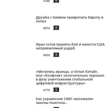
0
5246
Дружба с Киевом превратила Европу в
пепел
0
4974
Иран готов принять бой и нанести США
неприемлемый ущерб
0
4459
«Метились иранцы, а попал Китай»,
или «Конфликт окончательно перешел
в фазу уничтожения глобальной
цифровой инфраструктуры»
0
4170
Как украинские СМИ «взломали»
законы Ньютона…