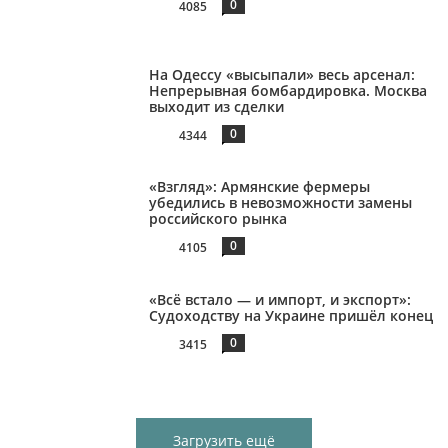
0
4085
На Одессу «высыпали» весь арсенал:
Непрерывная бомбардировка. Москва
выходит из сделки
0
4344
«Взгляд»: Армянские фермеры
убедились в невозможности замены
российского рынка
0
4105
«Всё встало — и импорт, и экспорт»:
Судоходству на Украине пришёл конец
0
3415
Загрузить ещё