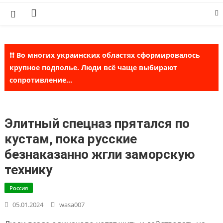
Skip
to
content
❗❗ Во многих украинских областях сформировалось
крупное подполье. Люди всё чаще выбирают
сопротивление...
Элитный спецназ прятался по
кустам, пока русские
безнаказанно жгли заморскую
технику
Россия
05.01.2024
wasa007