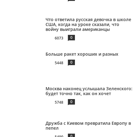
Что ответила русская девочка в школе
США, когда на уроке сказали, что
войну выиграли американцы
0
6073
Больше ракет хороших и разных
0
5448
Москва наконец услышала Зеленского:
будет точно так, как он хочет
0
5748
Дружба с Киевом превратила Европу в
пепел
0
5490