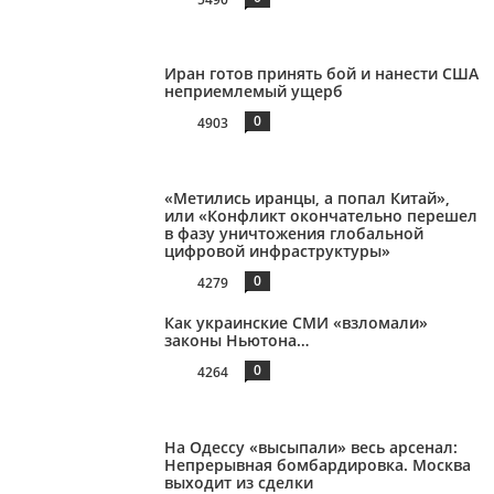
Иран готов принять бой и нанести США
неприемлемый ущерб
0
4903
«Метились иранцы, а попал Китай»,
или «Конфликт окончательно перешел
в фазу уничтожения глобальной
цифровой инфраструктуры»
0
4279
Как украинские СМИ «взломали»
законы Ньютона…
0
4264
На Одессу «высыпали» весь арсенал:
Непрерывная бомбардировка. Москва
выходит из сделки