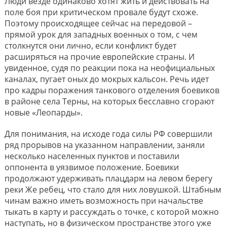
Люди везде одинаково хотят жить и действовать на
поле боя при критическом провале будут схоже.
Поэтому происходящее сейчас на передовой –
прямой урок для западных военных о том, с чем
столкнутся они лично, если конфликт будет
расширяться на прочие европейские страны. И
увиденное, судя по реакции пока на неофициальных
каналах, пугает оных до мокрых кальсон. Речь идет
про кадры поражения танкового отделения боевиков
в районе села Tерны, на которых бесславно сгорают
новые «Леопарды».
Для понимания, на исходе года силы РФ совершили
ряд прорывов на указанном направлении, заняли
несколько населенных пунктов и поставили
оппонента в уязвимое положение. Боевики
продолжают удерживать плацдарм на левом берегу
реки Же pебец, что стало для них ловушкой. Штабным
чинам важно иметь возможность при начальстве
тыкать в карту и рассуждать о точке, с которой можно
наступать, но в физическом пространстве этого уже