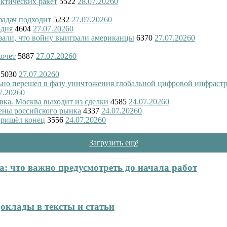
актических ракет
5522
28.07.2026
0
 задач подходит
5232
27.07.2026
0
одня
4604
27.07.2026
0
азали, что войну выиграли американцы
6370
27.07.2026
0
хочет
5887
27.07.2026
0
5030
27.07.2026
0
ьно перешел в фазу уничтожения глобальной цифровой инфраст
7.2026
0
вка. Москва выходит из сделки
4585
24.07.2026
0
ены российского рынка
4337
24.07.2026
0
пришёл конец
3556
24.07.2026
0
Загрузить ещё
: что важно предусмотреть до начала работ
оклады в тексты и статьи