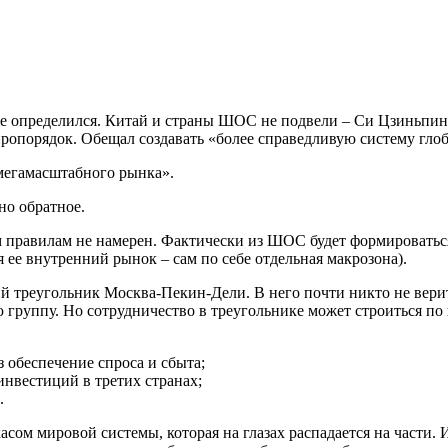
же определился. Китай и страны ШОС не подвели – Си Цзиньпин
ропорядок. Обещал создавать «более справедливую систему гло
мегамасштабного рынка».
но обратное.
ым правилам не намерен. Фактически из ШОС будет формироватьс
 ее внутренний рынок – сам по себе отдельная макрозона).
й треугольник Москва-Пекин-Дели. В него почти никто не верит
 группу. Но сотрудничество в треугольнике может строиться п
 обеспечение спроса и сбыта;
нвестиций в третих странах;
.
ркасом мировой системы, которая на глазах распадается на части.