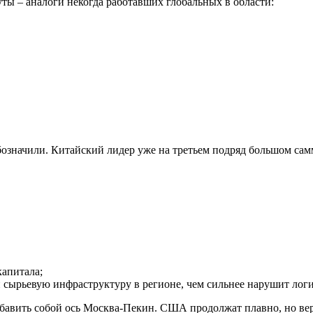
уты – аналоги некогда работавших глобальных в области:
означили. Китайский лидер уже на третьем подряд большом сам
капитала;
 сырьевую инфраструктуру в регионе, чем сильнее нарушит лог
бавить собой ось Москва-Пекин. США продолжат плавно, но ве