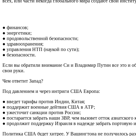
всех, или части некогда глобального мира создают свои инстит
● финансов;
● энергетики;
● продовольственной безопасности;
● здравоохранения;
● управления НТП (наукой по сути);
● безопасности.
Если вы обратили внимание Си и Владимир Путин все это и об
свои руки.
Чем ответит Запад?
Под давлением и через интриги США Европа:
● введет тарифы против Индии, Китая;
● поддержит военные дейтвия США в АТР;
● ужесточит санкции против России;
● постарается забрать наши ЗВР, чем вызовет отток азиатского 
● продолжит поддержку Израиля в надежде забрать портовую и
Политика США будет хитрее. У Вашингтона не получилось раз