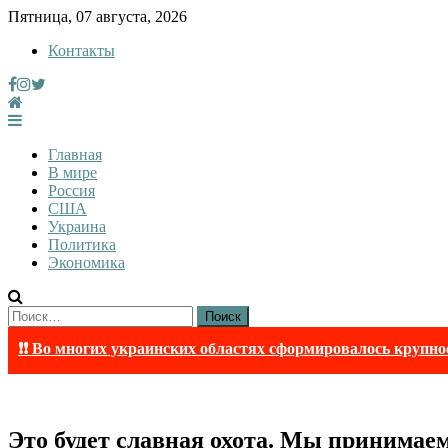
Skip
Пятница, 07 августа, 2026
to
Контакты
content
InfoRuss
InfoRuss — Новости
Главная
В мире
Россия
США
Украина
Политика
Экономика
Найти:
❗❗ Во многих украинских областях сформировалось крупно
Это будет славная охота. Мы принимаем