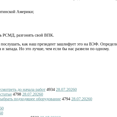
Латинской Америки;
ь РСМД, разгонять свой ВПК.
т послушать, как наш президент зашлифует это на ВЭФ. Опреде
и запада. Но это лучше, чем если бы нас развели по одному.
смотреть до начала работ
4934
28.07.2026
0
 статьи
4798
28.07.2026
0
 выбрать подходящее оборудование
4794
28.07.2026
0
6
0
6
0