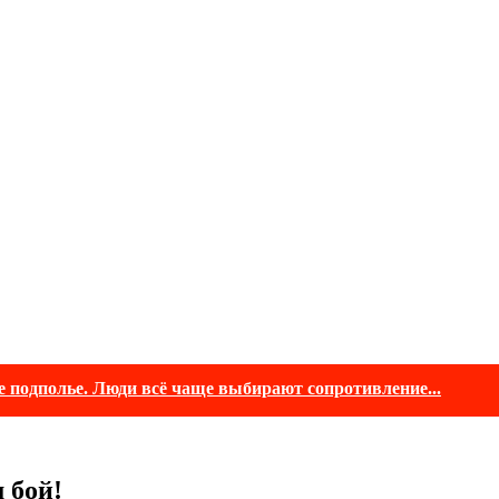
е подполье. Люди всё чаще выбирают сопротивление...
 бой!