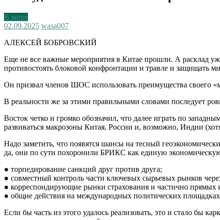
В мире
02.09.2025
wasa007
АЛЕКСЕЙ БОБРОВСКИЙ
Еще не все важные мероприятия в Китае прошли. А расклад у
противостоять блоковой конфронтации и травле и защищать ми
Он призвал членов ШОС использовать преимущества своего «
В реальности же за этими правильными словами последует ров
Восток четко и громко обозначил, что далее играть по западн
развиваться макрозоны Китая, России и, возможно, Индии (хотя
Надо заметить, что появятся шансы на тесный геоэкономически
да, они по сути похоронили БРИКС как единую экономическую
● торпедирование санкций друг против друга;
● совместный контроль части ключевых сырьевых рынков через
● корреспондирующие рынки страхования и частично прямых и
● общие действия на международных политических площадках
Если бы часть из этого удалось реализовать, это и стало бы ка