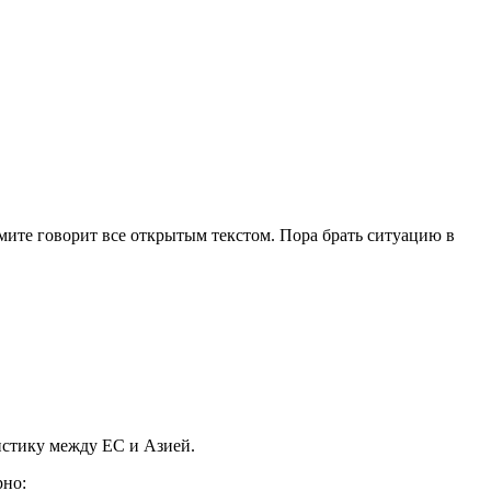
мите говорит все открытым текстом. Пора брать ситуацию в
истику между ЕС и Азией.
рно: