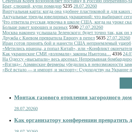
Северная Корея возобновляет поставку в Россию оперативно-т
Брат, слющий, купи помидор
5235
28.07.2026
0
Виртуальная карта: когда она удобнее пластиковой и для каких
Актуальные тренды ювелирных украшений: что выбирают сег
Что ответила русская девочка в школе США, когда на уроке ск
Больше ракет хороших и разных
5590
27.07.2026
0
Москва наконец услышала Зеленского: будет точно так, как он 
Дружба с Киевом превратила Европу в пепел
5635
27.07.2026
0
Иран готов принять бой и нанести США неприемлемый ущерб
«Метились иранцы, а попал Китай», или «Конфликт окончател
Как украинские СМИ «взломали» законы Ньютона…
4316
24.0
На Одессу «высыпали» весь арсенал: Непрерывная бомбардиро
«Взгляд»: Армянские фермеры убедились в невозможности зам
«Всё встало — и импорт, и экспорт»: Судоходству на Украине 
Монтаж газового отопления загородного дома
28.07.2026
0
Как организатору конференции превратить д
28.07.2026
0