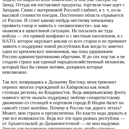
Запад. Оттуда им поставляют продукты, торговля тоже идет с
Западом. Связи с материковой Россией слабеют, в т. ч. из-за
высокой стоимости поездок. Постепенно область отрывается
от России. И стоит какому-нибудь местному начальнику
проявить гонор и заявить о «независимости», как мы
окажемся в щекотливой ситуации. Не посылать же туда
войска — это прямой конфликт и с местным населением, и с
НАТО, которое окружает анклав со всех сторон и не преминет
заявить о поддержке новой республики.Как когда-то заметил
один из кремлевских чиновников, мы пока удерживаем
Россию административными обручами. И до сих пор так и не
создали страну как единый народнохозяйственный механизм,
который был бы связан нитями, разорвать которые
невозможно.
Так вот, возвращаясь к Дальнему Востоку, меня тревожит
перенос многих учреждений из Хабаровска как некой
столицы региона, во Владивосток. Ведь американскому флоту
намного легче оказать поддержку любому сепаратистскому
движению со столицей в портовом городе.В Индии билет на
самолёт стоит копейки. Почему в России так дорого летать?
Может, мои страхи и преувеличены. Но власти надо держать в
уме все возможности. Ведь все эти идеи разных республик —
от Архангельской до Дальневосточной — не мои выдумки.
Западу для поддержки сепаратизма надо, чтобы столицы