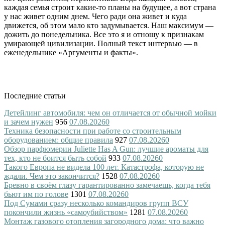
каждая семья строит какие-то планы на будущее, а вот страна
у нас живет одним днем. Чего ради она живет и куда
движется, об этом мало кто задумывается. Наш максимум —
дожить до понедельника. Все это я и отношу к признакам
умирающей цивилизации. Полный текст интервью — в
еженедельнике «Аргументы и факты».
Последние статьи
Детейлинг автомобиля: чем он отличается от обычной мойки
и зачем нужен
956
07.08.2026
0
Техника безопасности при работе со строительным
оборудованием: общие правила
927
07.08.2026
0
Обзор парфюмерии Juliette Has A Gun: лучшие ароматы для
тех, кто не боится быть собой
933
07.08.2026
0
Такого Европа не видела 100 лет. Катастрофа, которую не
ждали. Чем это закончится?
1528
07.08.2026
0
Бревно в своём глазу гарантированно замечаешь, когда тебя
бьют им по голове
1301
07.08.2026
0
Под Сумами сразу несколько командиров групп ВСУ
покончили жизнь «самоубийством»
1281
07.08.2026
0
Монтаж газового отопления загородного дома: что важно