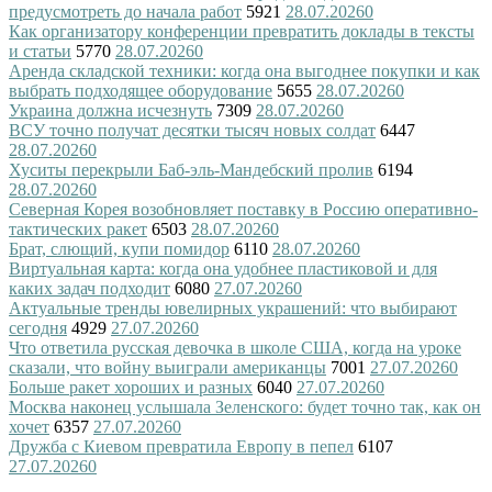
предусмотреть до начала работ
5921
28.07.2026
0
Как организатору конференции превратить доклады в тексты
и статьи
5770
28.07.2026
0
Аренда складской техники: когда она выгоднее покупки и как
выбрать подходящее оборудование
5655
28.07.2026
0
Украина должна исчезнуть
7309
28.07.2026
0
ВСУ точно получат десятки тысяч новых солдат
6447
28.07.2026
0
Хуситы перекрыли Баб-эль-Мандебский пролив
6194
28.07.2026
0
Северная Корея возобновляет поставку в Россию оперативно-
тактических ракет
6503
28.07.2026
0
Брат, слющий, купи помидор
6110
28.07.2026
0
Виртуальная карта: когда она удобнее пластиковой и для
каких задач подходит
6080
27.07.2026
0
Актуальные тренды ювелирных украшений: что выбирают
сегодня
4929
27.07.2026
0
Что ответила русская девочка в школе США, когда на уроке
сказали, что войну выиграли американцы
7001
27.07.2026
0
Больше ракет хороших и разных
6040
27.07.2026
0
Москва наконец услышала Зеленского: будет точно так, как он
хочет
6357
27.07.2026
0
Дружба с Киевом превратила Европу в пепел
6107
27.07.2026
0