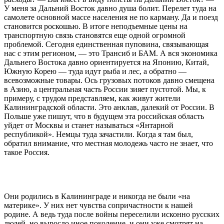
У меня за Дальний Восток давно душа болит. Перелет туда на
самолете основной массе населения не по карману. Да и поезд
становится роскошью. В итоге неподъемные цены на
транспортную связь становятся еще одной огромной
проблемой. Сегодня единственная пуповина, связывающая
нас с этим регионом, — это Трансиб и БАМ. А вся экономика
Дальнего Востока давно ориентируется на Японию, Китай,
Южную Корею — туда идут рыба и лес, а обратно —
всевозможные товары. Ось грузовых потоков давно смещена
в Азию, а центральная часть России зияет пустотой. Мы, к
примеру, с трудом представляем, как живут жители
Калининградской области. Это анклав, далекий от России. В
Польше уже пишут, что в будущем эта российская область
уйдет от Москвы и станет называться «Янтарной
республикой». Немцы туда зачастили. Когда я там был,
обратил внимание, что местная молодежь часто не знает, что
такое Россия.
Они родились в Калининграде и никогда не были «на
материке». У них нет чувства сопричастности к нашей
родине. А ведь туда после войны переселили исконно русских
людей, но выросло иное поколение, и они уже смотрят на