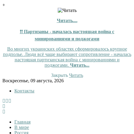
+
Читать....
❗❗
Партизаны - началась настоящая война с
минированиями и поджогами
Во многих украинских областях сформировалось крупное
подполье. Люди всё чаще выбирают сопротивление - началась
настоящая партизанская война с минированиями и
поджогами.
Читать...
Закрыть
Читать
Skip
Воскресенье, 09 августа, 2026
to
Контакты
content
InfoRuss
InfoRuss — Новости
Главная
В мире
Россия