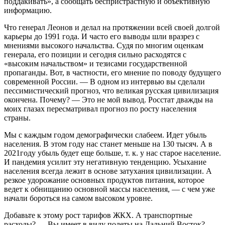
поддакивать», а сообщать беспристрастную и объективную
информацию.
Что генерал Леонов и делал на протяжении всей своей долгой
карьеры до 1991 года. И часто его выводы шли вразрез с
мнениями высокого начальства. Судя по многим оценкам
генерала, его позиции и сегодня сильно расходятся с
«высоким начальством» и тезисами государственной
пропаганды. Вот, в частности, его мнение по поводу будущего
современной России. — В одном из интервью вы сделали
пессимистический прогноз, что великая русская цивилизация
окончена. Почему? — Это не мой вывод. Росстат дважды на
моих глазах пересматривал прогноз по росту населения
страны.
Мы с каждым годом демографически слабеем. Идет убыль
населения. В этом году нас станет меньше на 130 тысяч. А в
2021году убыль будет еще больше, т. к. у нас старое население.
И пандемия усилит эту негативную тенденцию. Усыхание
населения всегда лежит в основе затухания цивилизации. А
резкое удорожание основных продуктов питания, которое
ведет к обнищанию основной массы населения, — с чем уже
начали бороться на самом высоком уровне.
Добавьте к этому рост тарифов ЖКХ. А транспортные
расходы? — Вы имеет в виду полеты на Дальний Восток? —