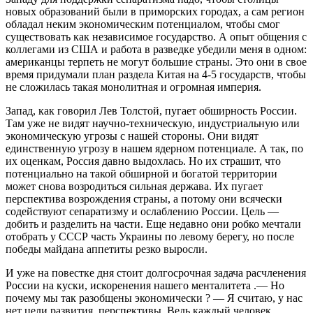
новых образований были в приморских городах, а сам регион
обладал неким экономическим потенциалом, чтобы смог
существовать как независимое государство. А опыт общения с
коллегами из США и работа в разведке убедили меня в одном:
американцы терпеть не могут большие страны. Это они в свое
время придумали план раздела Китая на 4-5 государств, чтобы
не сложилась такая монолитная и огромная империя.
Запад, как говорил Лев Толстой, пугает обширность России.
Там уже не видят научно-техническую, индустриальную или
экономическую угрозы с нашей стороны. Они видят
единственную угрозу в нашем ядерном потенциале. А так, по
их оценкам, Россия давно выдохлась. Но их страшит, что
потенциально на такой обширной и богатой территории
может снова возродиться сильная держава. Их пугает
перспектива возрождения страны, а потому они всячески
содействуют сепаратизму и ослаблению России. Цель —
добить и разделить на части. Еще недавно они робко мечтали
отобрать у СССР часть Украины по левому берегу, но после
победы майдана аппетиты резко выросли.
И уже на повестке дня стоит долгосрочная задача расчленения
России на куски, искоренения нашего менталитета .— Но
почему мы так разобщены экономически ? — Я считаю, у нас
нет цели развития, перспективы. Ведь каждый человек,