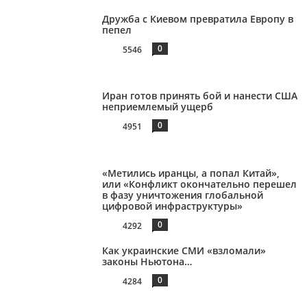
Дружба с Киевом превратила Европу в
пепел
0
5546
Иран готов принять бой и нанести США
неприемлемый ущерб
0
4951
«Метились иранцы, а попал Китай»,
или «Конфликт окончательно перешел
в фазу уничтожения глобальной
цифровой инфраструктуры»
0
4292
Как украинские СМИ «взломали»
законы Ньютона…
0
4284