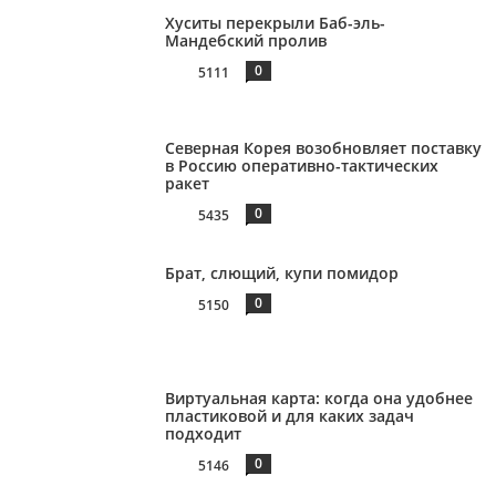
Хуситы перекрыли Баб-эль-
Мандебский пролив
0
5111
Северная Корея возобновляет поставку
в Россию оперативно-тактических
ракет
0
5435
Брат, слющий, купи помидор
0
5150
Виртуальная карта: когда она удобнее
пластиковой и для каких задач
подходит
0
5146