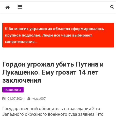
Skip
to
content
❗❗ Во многих украинских областях сформировалось
крупное подполье. Люди всё чаще выбирают
сопротивление...
Гордон угрожал убить Путина и
Лукашенко. Ему грозит 14 лет
заключения
Экономика
01.07.2024
wasa007
Государственный обвинитель на заседании 2-го
Западного окружного военного суда заявила, что