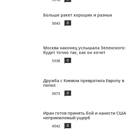
Больше ракет хороших и разных
0
5043
Москва наконец услышала Зеленского:
будет точно так, как он хочет
0
5338
Дружба с Киевом превратила Европу в
пепел
0
5073
Иран готов принять бой и нанести США
неприемлемый ущерб
0
4542