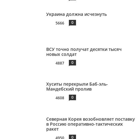
Украина должна исчезнуть
0
5666
ВСУ точно получат десятки тысяч
новых солдат
0
4887
Хуситы перекрыли Баб-эль-
Мандебский пролив
0
4608
Северная Корея возобновляет поставку
в Россию оперативно-тактических
ракет
0
4950