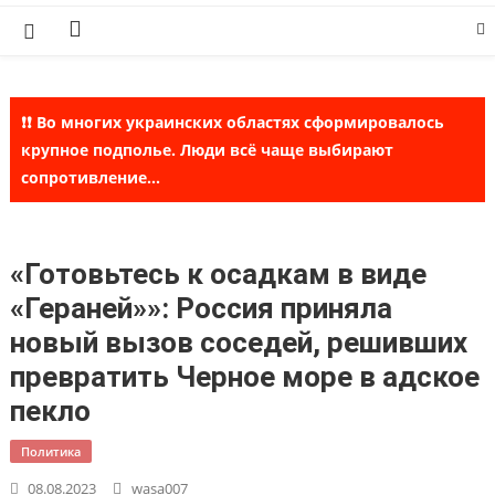
Skip
to
content
❗❗ Во многих украинских областях сформировалось
крупное подполье. Люди всё чаще выбирают
сопротивление...
«Готовьтесь к осадкам в виде
«Гераней»»: Россия приняла
новый вызов соседей, решивших
превратить Черное море в адское
пекло
Политика
08.08.2023
wasa007