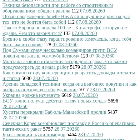
Техника безопасности при работе со строительным
оборудованием: общие правила
112
07.08.2026
0
Обзор парфюмерии Juliette Has A Gun: лучшие ароматы для
тех, кто не боится быть собой
112
07.08.2026
0
Такого Европа не видела 100 лет. Катастрофа, которую не
ждали. Чем это закончится?
133
07.08.2026
0
Бревно в своём глазу гарантированно замечаешь, когда тебя
бьют им по голове
128
07.08.2026
0
Под Сумами сразу несколько командиров групп ВСУ
покончили жизнь «самоубийством»
129
07.08.2026
0
Монтаж газового отопления загородного дома: что важно
предусмотреть до начала работ
5179
28.07.2026
0
Как организатору конференции превратить доклады в тексты
и статьи
5030
28.07.2026
0
Аренда складской техники: когда она выгоднее покупки и как
выбрать подходящее оборудование
5017
28.07.2026
0
Украина должна исчезнуть
6619
28.07.2026
0
ВСУ точно получат десятки тысяч новых солдат
5696
28.07.2026
0
Хуситы перекрыли Баб-эль-Мандебский пролив
5437
28.07.2026
0
Северная Корея возобновляет поставку в Россию оперативно-
тактических ракет
5757
28.07.2026
0
Брат, слющий, купи помидор
5464
28.07.2026
0