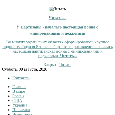
+
Читать....
❗❗
Партизаны - началась настоящая война с
минированиями и поджогами
Во многих украинских областях сформировалось крупное
подполье. Люди всё чаще выбирают сопротивление - началась
настоящая партизанская война с минированиями и
поджогами.
Читать...
Закрыть
Читать
Skip
Суббота, 08 августа, 2026
to
Контакты
content
Главная
InfoRuss
InfoRuss — Новости
В мире
Россия
США
Украина
Политика
Экономика