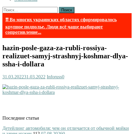
Найти:
❗❗ Во многих украинских областях сформировалось
крупное подполье. Люди всё чаще выбирают
сопротивление...
hazin-posle-gaza-za-rubli-rossiya-
realizuet-samyj-strashnyj-koshmar-dlya-
ssha-i-dollara
31.03.2022
31.03.2022
Inforuss
0
Последние статьи
Детейлинг автомобиля: чем он отличается от обычной мойки
и зачем нужен
112
07.08.2026
0