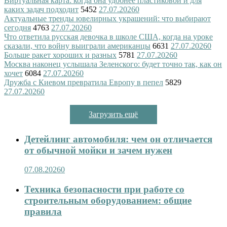
Виртуальная карта: когда она удобнее пластиковой и для
каких задач подходит
5452
27.07.2026
0
Актуальные тренды ювелирных украшений: что выбирают
сегодня
4763
27.07.2026
0
Что ответила русская девочка в школе США, когда на уроке
сказали, что войну выиграли американцы
6631
27.07.2026
0
Больше ракет хороших и разных
5781
27.07.2026
0
Москва наконец услышала Зеленского: будет точно так, как он
хочет
6084
27.07.2026
0
Дружба с Киевом превратила Европу в пепел
5829
27.07.2026
0
Загрузить ещё
Детейлинг автомобиля: чем он отличается
от обычной мойки и зачем нужен
07.08.2026
0
Техника безопасности при работе со
строительным оборудованием: общие
правила